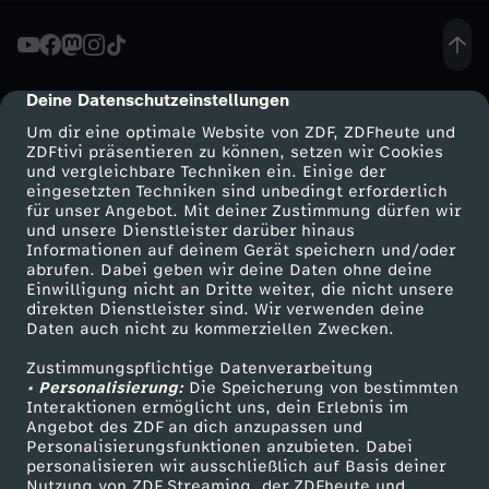
n
2
Deine Datenschutzeinstellungen
cmp-dialog-description
Um dir eine optimale Website von ZDF, ZDFheute und
0
ZDFtivi präsentieren zu können, setzen wir Cookies
und vergleichbare Techniken ein. Einige der
eingesetzten Techniken sind unbedingt erforderlich
2
für unser Angebot. Mit deiner Zustimmung dürfen wir
Mehr ZDF
Service
und unsere Dienstleister darüber hinaus
5
Informationen auf deinem Gerät speichern und/oder
ZDF-Apps
ZDFmitreden
abrufen. Dabei geben wir deine Daten ohne deine
Einwilligung nicht an Dritte weiter, die nicht unsere
/
Smart TV
Kontakt zum ZDF
direkten Dienstleister sind. Wir verwenden deine
Daten auch nicht zu kommerziellen Zwecken.
ZDFtext
Tickets
2
Zustimmungspflichtige Datenverarbeitung
Livestreams
Zuschauerservice
• Personalisierung:
Die Speicherung von bestimmten
6
Sendungen A-Z
Hilfe
Interaktionen ermöglicht uns, dein Erlebnis im
Angebot des ZDF an dich anzupassen und
TV-Programm
Personalisierungsfunktionen anzubieten. Dabei
-
personalisieren wir ausschließlich auf Basis deiner
Nutzung von ZDF Streaming, der ZDFheute und