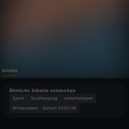
p
o
r
t
-
S
Details
a
Ähnliche Inhalte entdecken
i
Sport
Kurzfassung
unterhaltsam
Wintersport - Saison 2025/26
s
o