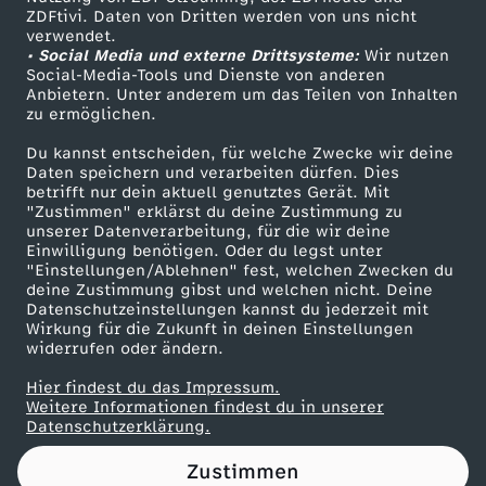
ZDFtivi. Daten von Dritten werden von uns nicht
W
Das ZDF
verwendet.
• Social Media und externe Drittsysteme:
Wir nutzen
ZDF Unternehmen
i
Social-Media-Tools und Dienste von anderen
Anbietern. Unter anderem um das Teilen von Inhalten
Karriere
zu ermöglichen.
n
Presseportal
Du kannst entscheiden, für welche Zwecke wir deine
ZDF goes Schule
Daten speichern und verarbeiten dürfen. Dies
t
betrifft nur dein aktuell genutztes Gerät. Mit
Werbefernsehen
"Zustimmen" erklärst du deine Zustimmung zu
e
unserer Datenverarbeitung, für die wir deine
Mainzelmännchen
Einwilligung benötigen. Oder du legst unter
"Einstellungen/Ablehnen" fest, welchen Zwecken du
r
deine Zustimmung gibst und welchen nicht. Deine
Datenschutzeinstellungen kannst du jederzeit mit
Wirkung für die Zukunft in deinen Einstellungen
s
widerrufen oder ändern.
p
Hier findest du das Impressum.
Partner
Weitere Informationen findest du in unserer
Datenschutzerklärung.
o
Zustimmen