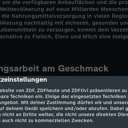
 um die verfügbaren Anbauflächen und die pro
Weltbevölkerung auf neun Milliarden Menschen
die Nahrungsmittelversorgung in vielen Regio
lkerung nachhaltig mit sicheren, gesunden und
ebensmitteln zu versorgen, kommt dem Verzehr
ternative zu Fleisch, Eiern und Milch eine ste
ungsarbeit am Geschmack
zeinstellungen
cription
 eine Verringerung des Verzehrs tierischer Pro
schkonsum wie Deutschland oder USA nur errei
ebsite von ZDF, ZDFheute und ZDFtivi präsentieren zu
e Lebensmittel bereitstehen, die sich in ihrem
are Techniken ein. Einige der eingesetzten Techniken
l und in ihrem Genusswert von traditionellen,
 Angebot. Mit deiner Zustimmung dürfen wir und unser
 oder nur unwesentlich unterscheiden. Dies ist
uf deinem Gerät speichern und/oder abrufen. Dabei 
 nicht an Dritte weiter, die nicht unsere direkten Dien
ntwicklungsarbeiten bislang nicht gelungen, d
 auch nicht zu kommerziellen Zwecken.
oteine typischen Geschmacks- und Geruchsnote