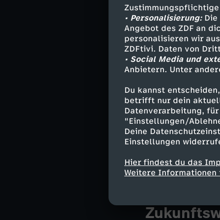
Geschmack des E
Zustimmungspflichtige
stark gewürzte 
• Personalisierung:
Die 
beschränkt blei
Angebot des ZDF an dic
personalisieren wir au
ZDFtivi. Daten von Dri
• Social Media und ext
Ein vielverspre
Anbietern. Unter ander
Organismen und 
Lebensmittelzut
Du kannst entscheiden,
bodenverbesser
betrifft nur dein aktu
Zwischenfrucht 
Datenverarbeitung, für 
"Einstellungen/Ablehn
Erträge. Sie st
Deine Datenschutzeinst
Raps oder Weize
Einstellungen widerruf
werden können. 
Lupinen grün/g
Hier findest du das Im
Anwendung in vi
Weitere Informationen 
Zukunftsw