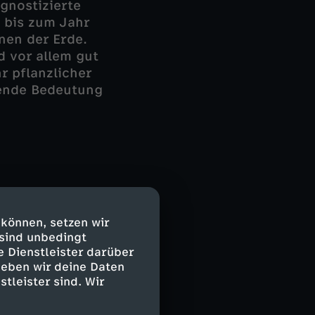
gnostizierte
 bis zum Jahr
nen der Erde.
 vor allem gut
 pflanzlicher
igende Bedeutung
dukte in Staaten
cht werden,
 können, setzen wir
 Geschmack, in
 sind unbedingt
 tierischen
e Dienstleister darüber
 trotz
geben wir deine Daten
stleister sind. Wir
enn die für
n verändern den