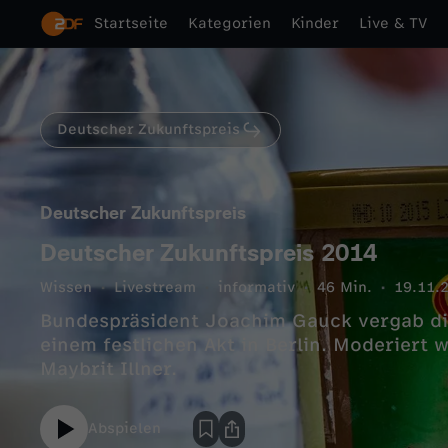
Startseite
Kategorien
Kinder
Live & TV
Deutscher Zukunftspreis
Deutscher Zukunftspreis
Deutscher Zukunftspreis 2014
Wissen
Livestream
informativ
46 Min.
19.11.
Bundespräsident Joachim Gauck vergab di
einem festlichen Akt in Berlin. Moderiert 
Maybrit Illner.
Abspielen