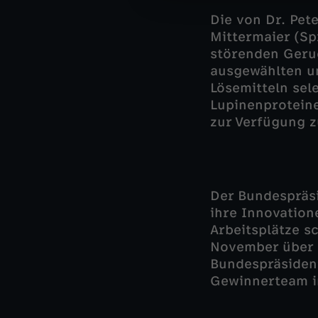
Die von
Dr. Pet
Mittermaier (Sp
störenden Geru
ausgewählten u
Lösemitteln sel
Lupinenprotein
zur Verfügung z
Der Bundespräsi
ihre Innovation
Arbeitsplätze s
November über d
Bundespräsiden
Gewinnerteam im