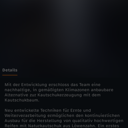
e
r
Z
u
k
u
Details
n
Mit der Entwicklung erschloss das Team eine
nachhaltige, in gemäßigten Klimazonen anbaubare
Alternative zur Kautschukerzeugung mit dem
f
Kautschukbaum.
t
Neu entwickelte Techniken für Ernte und
Weiterverarbeitung ermöglichen den kontinuierlichen
Ausbau für die Herstellung von qualitativ hochwertigen
s
Reifen mit Naturkautschuk aus Löwenzahn. Ein erstes