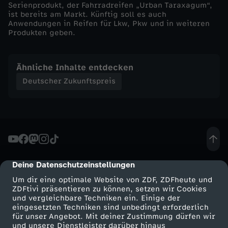
Serienprodukt, der Fahrradreifen „Urban Taraxagum“,
ist bereits am Markt. Künftig soll es auch
p
Anwendungen in Reifen für Lkw, Pkw und in weiteren
Produkten geben.
r
e
Ähnliche Inhalte entdecken
Deutscher Zukunftspreis
i
s
-
N
Deine Datenschutzeinstellungen
cmp-dialog-description
Um dir eine optimale Website von ZDF, ZDFheute und
a
ZDFtivi präsentieren zu können, setzen wir Cookies
und vergleichbare Techniken ein. Einige der
eingesetzten Techniken sind unbedingt erforderlich
c
für unser Angebot. Mit deiner Zustimmung dürfen wir
Mehr ZDF
Service
und unsere Dienstleister darüber hinaus