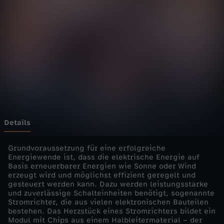
e
r
Z
u
k
u
Details
n
Grundvoraussetzung für eine erfolgreiche
Energiewende ist, dass die elektrische Energie auf
Basis erneuerbarer Energien wie Sonne oder Wind
f
erzeugt wird und möglichst effizient geregelt und
gesteuert werden kann. Dazu werden leistungsstarke
t
und zuverlässige Schalteinheiten benötigt, sogenannte
Stromrichter, die aus vielen elektronischen Bauteilen
bestehen. Das Herzstück eines Stromrichters bildet ein
s
Modul mit Chips aus einem Halbleitermaterial – der