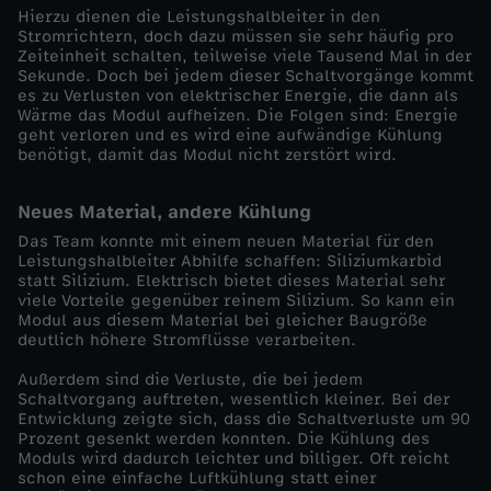
Hierzu dienen die Leistungshalbleiter in den
e
Stromrichtern, doch dazu müssen sie sehr häufig pro
Zeiteinheit schalten, teilweise viele Tausend Mal in der
r
Sekunde. Doch bei jedem dieser Schaltvorgänge kommt
es zu Verlusten von elektrischer Energie, die dann als
Wärme das Modul aufheizen. Die Folgen sind: Energie
f
geht verloren und es wird eine aufwändige Kühlung
benötigt, damit das Modul nicht zerstört wird.
ü
Neues Material, andere Kühlung
r
Das Team konnte mit einem neuen Material für den
Leistungshalbleiter Abhilfe schaffen: Siliziumkarbid
statt Silizium. Elektrisch bietet dieses Material sehr
d
viele Vorteile gegenüber reinem Silizium. So kann ein
Modul aus diesem Material bei gleicher Baugröße
i
deutlich höhere Stromflüsse verarbeiten.
Außerdem sind die Verluste, die bei jedem
e
Schaltvorgang auftreten, wesentlich kleiner. Bei der
Entwicklung zeigte sich, dass die Schaltverluste um 90
Prozent gesenkt werden konnten. Die Kühlung des
E
Moduls wird dadurch leichter und billiger. Oft reicht
schon eine einfache Luftkühlung statt einer