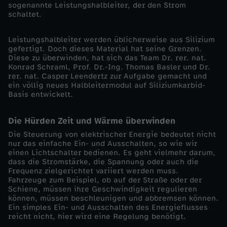
sogenannte Leistungshalbleiter, der den Strom
schaltet.
p
Leistungshalbleiter werden üblicherweise aus Silizium
r
gefertigt. Doch dieses Material hat seine Grenzen.
Diese zu überwinden, hat sich das Team Dr. rer. nat.
e
Konrad Schraml, Prof. Dr.-Ing. Thomas Basler und Dr.
rer. nat. Casper Leendertz zur Aufgabe gemacht und
ein völlig neues Halbleitermodul auf Siliziumkarbid-
i
Basis entwickelt.
s
Die Hürden Zeit und Wärme überwinden
Die Steuerung von elektrischer Energie bedeutet nicht
-
nur das einfache Ein- und Ausschalten, so wie wir
einen Lichtschalter bedienen. Es geht vielmehr darum,
dass die Stromstärke, die Spannung oder auch die
P
Frequenz zielgerichtet variiert werden muss.
Fahrzeuge zum Beispiel, ob auf der Straße oder der
o
Schiene, müssen ihre Geschwindigkeit regulieren
können, müssen beschleunigen und abbremsen können.
Ein simples Ein- und Ausschalten des Energieflusses
w
reicht nicht, hier wird eine Regelung benötigt.