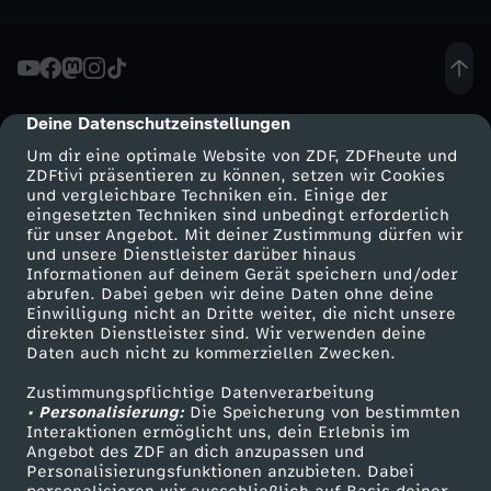
e
Deine Datenschutzeinstellungen
cmp-dialog-description
Um dir eine optimale Website von ZDF, ZDFheute und
ZDFtivi präsentieren zu können, setzen wir Cookies
und vergleichbare Techniken ein. Einige der
eingesetzten Techniken sind unbedingt erforderlich
für unser Angebot. Mit deiner Zustimmung dürfen wir
Mehr ZDF
Service
und unsere Dienstleister darüber hinaus
Informationen auf deinem Gerät speichern und/oder
ZDF-Apps
ZDFmitreden
abrufen. Dabei geben wir deine Daten ohne deine
Einwilligung nicht an Dritte weiter, die nicht unsere
Smart TV
Kontakt zum ZDF
direkten Dienstleister sind. Wir verwenden deine
Daten auch nicht zu kommerziellen Zwecken.
ZDFtext
Tickets
Zustimmungspflichtige Datenverarbeitung
Livestreams
Zuschauerservice
• Personalisierung:
Die Speicherung von bestimmten
Sendungen A-Z
Hilfe
Interaktionen ermöglicht uns, dein Erlebnis im
Angebot des ZDF an dich anzupassen und
TV-Programm
Personalisierungsfunktionen anzubieten. Dabei