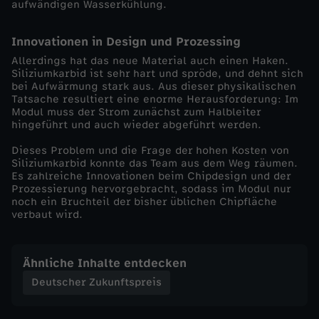
n
aufwändigen Wasserkühlung.
e
Innovationen in Design und Prozessing
Allerdings hat das neue Material auch einen Haken.
r
Siliziumkarbid ist sehr hart und spröde, und dehnt sich
bei Aufwärmung stark aus. Aus dieser physikalischen
Tatsache resultiert eine enorme Herausforderung: Im
g
Modul muss der Strom zunächst zum Halbleiter
hingeführt und auch wieder abgeführt werden.
i
Dieses Problem und die Frage der hohen Kosten von
Siliziumkarbid konnte das Team aus dem Weg räumen.
e
Es zahlreiche Innovationen beim Chipdesign und der
Prozessierung hervorgebracht, sodass im Modul nur
noch ein Bruchteil der bisher üblichen Chipfläche
w
verbaut wird.
e
Ähnliche Inhalte entdecken
n
Deutscher Zukunftspreis
d