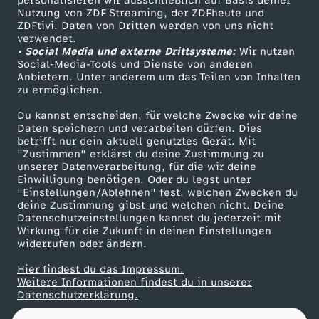
personalisieren wir ausschließlich auf Basis deiner
Nutzung von ZDF Streaming, der ZDFheute und
ZDFtivi. Daten von Dritten werden von uns nicht
Das ZDF
verwendet.
• Social Media und externe Drittsysteme:
Wir nutzen
ZDF Unternehmen
Social-Media-Tools und Dienste von anderen
Anbietern. Unter anderem um das Teilen von Inhalten
Karriere
zu ermöglichen.
Presseportal
Du kannst entscheiden, für welche Zwecke wir deine
ZDF goes Schule
Daten speichern und verarbeiten dürfen. Dies
betrifft nur dein aktuell genutztes Gerät. Mit
Werbefernsehen
"Zustimmen" erklärst du deine Zustimmung zu
unserer Datenverarbeitung, für die wir deine
Mainzelmännchen
Einwilligung benötigen. Oder du legst unter
"Einstellungen/Ablehnen" fest, welchen Zwecken du
deine Zustimmung gibst und welchen nicht. Deine
Datenschutzeinstellungen kannst du jederzeit mit
Wirkung für die Zukunft in deinen Einstellungen
widerrufen oder ändern.
Hier findest du das Impressum.
Partner
Weitere Informationen findest du in unserer
Datenschutzerklärung.