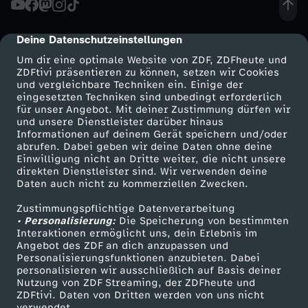
H
Deine Datenschutzeinstellungen
cmp-dialog-description
a
Um dir eine optimale Website von ZDF, ZDFheute und
ZDFtivi präsentieren zu können, setzen wir Cookies
und vergleichbare Techniken ein. Einige der
m
eingesetzten Techniken sind unbedingt erforderlich
für unser Angebot. Mit deiner Zustimmung dürfen wir
Mehr ZDF
Service
und unsere Dienstleister darüber hinaus
b
Informationen auf deinem Gerät speichern und/oder
ZDF-Apps
ZDFmitreden
abrufen. Dabei geben wir deine Daten ohne deine
u
Einwilligung nicht an Dritte weiter, die nicht unsere
Smart TV
Kontakt zum ZDF
direkten Dienstleister sind. Wir verwenden deine
Daten auch nicht zu kommerziellen Zwecken.
ZDFtext
Tickets
r
Zustimmungspflichtige Datenverarbeitung
Livestreams
Zuschauerservice
• Personalisierung:
g
Die Speicherung von bestimmten
Sendungen A-Z
Hilfe
Interaktionen ermöglicht uns, dein Erlebnis im
Angebot des ZDF an dich anzupassen und
TV-Programm
:
Personalisierungsfunktionen anzubieten. Dabei
personalisieren wir ausschließlich auf Basis deiner
Nutzung von ZDF Streaming, der ZDFheute und
F
ZDFtivi. Daten von Dritten werden von uns nicht
Das ZDF
verwendet.