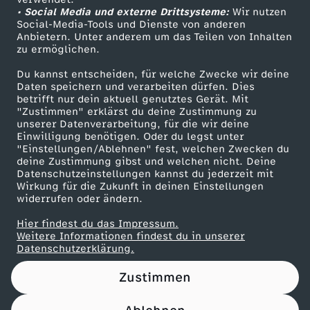
• Social Media und externe Drittsysteme:
r
Wir nutzen
ZDF Unternehmen
Social-Media-Tools und Dienste von anderen
Anbietern. Unter anderem um das Teilen von Inhalten
Karriere
a
zu ermöglichen.
Presseportal
Du kannst entscheiden, für welche Zwecke wir deine
u
ZDF goes Schule
Daten speichern und verarbeiten dürfen. Dies
betrifft nur dein aktuell genutztes Gerät. Mit
Werbefernsehen
"Zustimmen" erklärst du deine Zustimmung zu
e
unserer Datenverarbeitung, für die wir deine
Mainzelmännchen
Einwilligung benötigen. Oder du legst unter
n
"Einstellungen/Ablehnen" fest, welchen Zwecken du
deine Zustimmung gibst und welchen nicht. Deine
Datenschutzeinstellungen kannst du jederzeit mit
u
Wirkung für die Zukunft in deinen Einstellungen
widerrufen oder ändern.
n
Hier findest du das Impressum.
Partner
Weitere Informationen findest du in unserer
d
Datenschutzerklärung.
Zustimmen
M