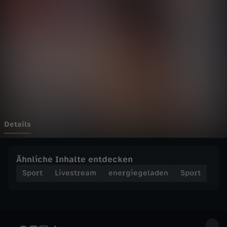
r
i
a
t
h
l
Details
o
Ähnliche Inhalte entdecken
n
Sport
Livestream
energiegeladen
Sport
i
n