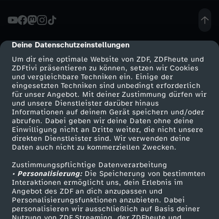
e
s
Deine Datenschutzeinstellungen
cmp-dialog-description
Um dir eine optimale Website von ZDF, ZDFheute und
s
ZDFtivi präsentieren zu können, setzen wir Cookies
und vergleichbare Techniken ein. Einige der
eingesetzten Techniken sind unbedingt erforderlich
e
für unser Angebot. Mit deiner Zustimmung dürfen wir
Mehr ZDF
Service
und unsere Dienstleister darüber hinaus
k
Informationen auf deinem Gerät speichern und/oder
ZDF-Apps
ZDFmitreden
abrufen. Dabei geben wir deine Daten ohne deine
Einwilligung nicht an Dritte weiter, die nicht unsere
o
Smart TV
Kontakt zum ZDF
direkten Dienstleister sind. Wir verwenden deine
Daten auch nicht zu kommerziellen Zwecken.
ZDFtext
Tickets
n
Zustimmungspflichtige Datenverarbeitung
Livestreams
Zuschauerservice
• Personalisierung:
Die Speicherung von bestimmten
f
Sendungen A-Z
Hilfe
Interaktionen ermöglicht uns, dein Erlebnis im
Angebot des ZDF an dich anzupassen und
TV-Programm
Personalisierungsfunktionen anzubieten. Dabei
e
personalisieren wir ausschließlich auf Basis deiner
Nutzung von ZDF Streaming, der ZDFheute und