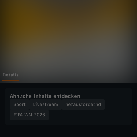
0
2
6
-
D
F
Details
B
Ähnliche Inhalte entdecken
-
Sport
Livestream
herausfordernd
FIFA WM 2026
P
r