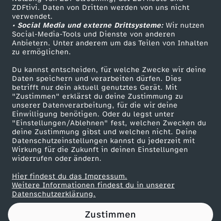
ZDFtivi. Daten von Dritten werden von uns nicht
r
Das ZDF
verwendet.
• Social Media und externe Drittsysteme:
Wir nutzen
ZDF Unternehmen
e
Social-Media-Tools und Dienste von anderen
Anbietern. Unter anderem um das Teilen von Inhalten
Karriere
zu ermöglichen.
n
Presseportal
Du kannst entscheiden, für welche Zwecke wir deine
ZDF goes Schule
Daten speichern und verarbeiten dürfen. Dies
z
betrifft nur dein aktuell genutztes Gerät. Mit
Werbefernsehen
"Zustimmen" erklärst du deine Zustimmung zu
v
unserer Datenverarbeitung, für die wir deine
Mainzelmännchen
Einwilligung benötigen. Oder du legst unter
"Einstellungen/Ablehnen" fest, welchen Zwecken du
o
deine Zustimmung gibst und welchen nicht. Deine
Datenschutzeinstellungen kannst du jederzeit mit
Wirkung für die Zukunft in deinen Einstellungen
m
widerrufen oder ändern.
2
Hier findest du das Impressum.
Partner
Weitere Informationen findest du in unserer
Datenschutzerklärung.
5
Zustimmen