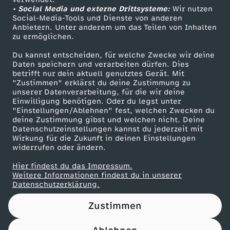
• Social Media und externe Drittsysteme:
n
Wir nutzen
ZDF Unternehmen
Social-Media-Tools und Dienste von anderen
Anbietern. Unter anderem um das Teilen von Inhalten
Karriere
n
zu ermöglichen.
Presseportal
Du kannst entscheiden, für welche Zwecke wir deine
F
ZDF goes Schule
Daten speichern und verarbeiten dürfen. Dies
betrifft nur dein aktuell genutztes Gerät. Mit
Werbefernsehen
"Zustimmen" erklärst du deine Zustimmung zu
u
unserer Datenverarbeitung, für die wir deine
Mainzelmännchen
Einwilligung benötigen. Oder du legst unter
ß
"Einstellungen/Ablehnen" fest, welchen Zwecken du
deine Zustimmung gibst und welchen nicht. Deine
Datenschutzeinstellungen kannst du jederzeit mit
b
Wirkung für die Zukunft in deinen Einstellungen
widerrufen oder ändern.
a
Hier findest du das Impressum.
Partner
Weitere Informationen findest du in unserer
l
Datenschutzerklärung.
Zustimmen
l