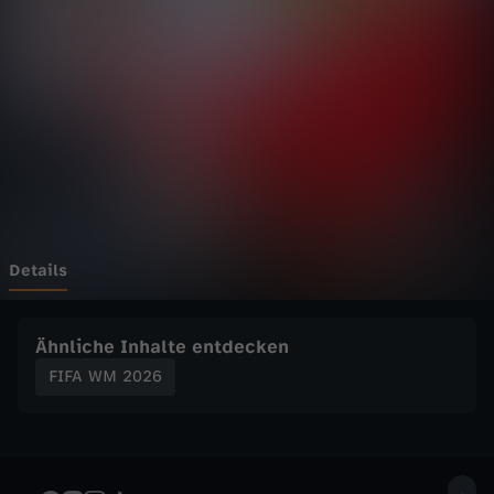
0
Wechseln zu: ZDFheute
2
6
-
I
r
Details
a
Ähnliche Inhalte entdecken
n
FIFA WM 2026
b
e