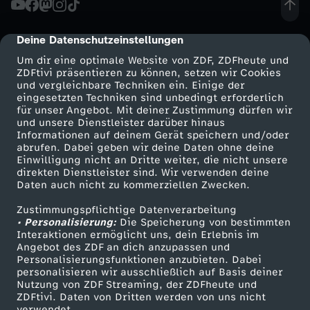
i
Deine Datenschutzeinstellungen
cmp-dialog-description
d
Um dir eine optimale Website von ZDF, ZDFheute und
ZDFtivi präsentieren zu können, setzen wir Cookies
und vergleichbare Techniken ein. Einige der
e
eingesetzten Techniken sind unbedingt erforderlich
für unser Angebot. Mit deiner Zustimmung dürfen wir
Mehr ZDF
Service
und unsere Dienstleister darüber hinaus
r
Informationen auf deinem Gerät speichern und/oder
ZDF-Apps
ZDFmitreden
abrufen. Dabei geben wir deine Daten ohne deine
W
Einwilligung nicht an Dritte weiter, die nicht unsere
Smart TV
Kontakt zum ZDF
direkten Dienstleister sind. Wir verwenden deine
Daten auch nicht zu kommerziellen Zwecken.
ZDFtext
Tickets
M
Zustimmungspflichtige Datenverarbeitung
Livestreams
Zuschauerservice
• Personalisierung:
:
Die Speicherung von bestimmten
Sendungen A-Z
Hilfe
Interaktionen ermöglicht uns, dein Erlebnis im
Angebot des ZDF an dich anzupassen und
TV-Programm
W
Personalisierungsfunktionen anzubieten. Dabei
personalisieren wir ausschließlich auf Basis deiner
Nutzung von ZDF Streaming, der ZDFheute und
e
ZDFtivi. Daten von Dritten werden von uns nicht
Das ZDF
verwendet.