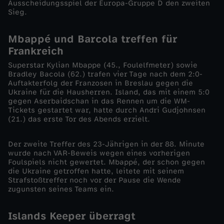
Ausscheidungsspiel der Europa-Gruppe D den zweiten
Sieg.
e
Mbappé und Barcola treffen für
i
Frankreich
c
Superstar Kylian Mbappe (45., Foulelfmeter) sowie
Bradley Bacola (62.) trafen vier Tage nach dem 2:0-
Auftakterfolg der Franzosen in Breslau gegen die
h
Ukraine für die Hausherren. Island, das mit einem 5:0
gegen Aserbaidschan in das Rennen um die WM-
Tickets gestartet war, hatte durch Andri Gudjohnsen
e
(21.) das erste Tor des Abends erzielt.
r
Der zweite Treffer des 23-Jährigen in der 88. Minute
wurde nach VAR-Beweis wegen eines vorherigen
z
Foulspiels nicht gewertet. Mbappé, der schon gegen
die Ukraine getroffen hatte, leitete mit seinem
Strafstoßtreffer noch vor der Pause die Wende
i
zugunsten seines Teams ein.
t
Islands Keeper überragt