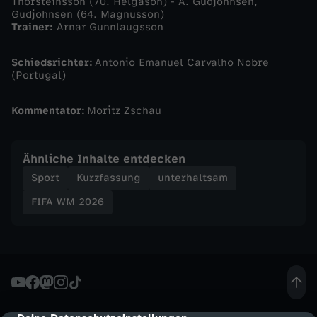
e
Thorsteinsson (70. Helgason) - A. Gudjohnsen,
Gudjohnsen (64. Magnusson)
Trainer:
Arnar Gunnlaugsson
g
Schiedsrichter:
Antonio Emanuel Carvalho Nobre
e
(Portugal)
n
Kommentator:
Moritz Zschau
I
Ähnliche Inhalte entdecken
s
Sport
Kurzfassung
unterhaltsam
FIFA WM 2026
l
a
n
d