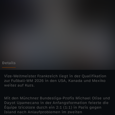
0
2
6
-
F
r
Details
a
Vize-Weltmeister Frankreich liegt in der Qualifikation
zur Fußball-WM 2026 in den USA, Kanada und Mexiko
weiter auf Kurs.
n
Mit den Münchner Bundesliga-Profis Michael Olise und
k
Dayot Upamecano in der Anfangsformation feierte die
Équipe tricolore durch ein 2:1 (1:1) in Paris gegen
r
Island nach Anlaufproblemen im zweiten