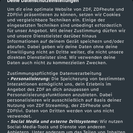
Deine Datenschutzeinstellungen
cmp-dialog-description
Um dir eine optimale Website von ZDF, ZDFheute und
ZDFtivi präsentieren zu können, setzen wir Cookies
und vergleichbare Techniken ein. Einige der
eingesetzten Techniken sind unbedingt erforderlich
für unser Angebot. Mit deiner Zustimmung dürfen wir
Mehr ZDF
Service
und unsere Dienstleister darüber hinaus
Informationen auf deinem Gerät speichern und/oder
ZDF-Apps
ZDFmitreden
abrufen. Dabei geben wir deine Daten ohne deine
Einwilligung nicht an Dritte weiter, die nicht unsere
Smart TV
Kontakt zum ZDF
direkten Dienstleister sind. Wir verwenden deine
Daten auch nicht zu kommerziellen Zwecken.
ZDFtext
Tickets
Zustimmungspflichtige Datenverarbeitung
Livestreams
Zuschauerservice
• Personalisierung:
Die Speicherung von bestimmten
Sendungen A-Z
Hilfe
Interaktionen ermöglicht uns, dein Erlebnis im
Angebot des ZDF an dich anzupassen und
TV-Programm
Personalisierungsfunktionen anzubieten. Dabei
personalisieren wir ausschließlich auf Basis deiner
Nutzung von ZDF Streaming, der ZDFheute und
ZDFtivi. Daten von Dritten werden von uns nicht
Das ZDF
verwendet.
• Social Media und externe Drittsysteme:
Wir nutzen
ZDF Unternehmen
Social-Media-Tools und Dienste von anderen
Anbietern. Unter anderem um das Teilen von Inhalten
Karriere