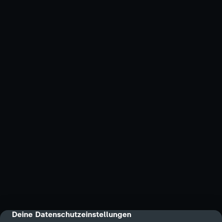
Deine Datenschutzeinstellungen
cmp-dialog-description