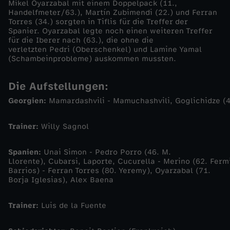
Mikel Oyarzabal mit einem Doppelpack (11.,
Handelfmeter/63.), Martín Zubimendi (22.) und Ferran
n
Torres (34.) sorgten in Tiflis für die Treffer der
Spanier. Oyarzabal legte noch einen weiteren Treffer
für die Iberer nach (63.), die ohne die
f
verletzten Pedri (Oberschenkel) und Lamine Yamal
(Schambeinprobleme) auskommen mussten.
e
Die Aufstellungen:
g
Georgien:
Mamardashvili - Mamuchashvili, Goglichidze (46. K
t
Trainer:
Willy Sagnol
w
Spanien:
Unai Simon - Pedro Porro (46. M.
Llorente), Cubarsi, Laporte, Cucurella - Merino (62. Ferm
e
Barrios) - Ferran Torres (80. Yeremy), Oyarzabal (71.
Borja Iglesias), Alex Baena
i
Trainer:
Luis de la Fuente
t