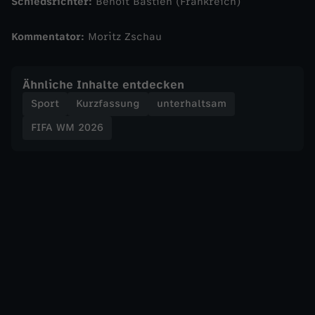
Schiedsrichter:
Benoit Bastien (Frankreich)
e
Kommentator:
Moritz Zschau
r
d
Ähnliche Inhalte entdecken
Sport
Kurzfassung
unterhaltsam
u
FIFA WM 2026
r
c
h
W
M