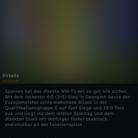
0
2
6
-
S
p
Details
a
Spanien hat das direkte WM-Ticket so gut wie sicher.
Mit dem lockeren 4:0 (3:0)-Sieg in Georgien baute der
Europameister seine makellose Bilanz in der
n
Qualifikationsgruppe E auf fünf Siege und 19:0 Tore
aus und liegt vor dem letzten Spieltag und dem
i
direkten Duell mit Verfolger Türkei praktisch
uneinholbar an der Tabellenspitze.
e