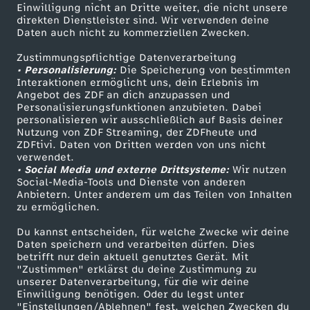
f
Einwilligung nicht an Dritte weiter, die nicht unsere
Smart TV
Kontakt zum ZDF
direkten Dienstleister sind. Wir verwenden deine
Daten auch nicht zu kommerziellen Zwecken.
W
ZDFtext
Tickets
Zustimmungspflichtige Datenverarbeitung
Livestreams
Zuschauerservice
M
• Personalisierung:
Die Speicherung von bestimmten
Sendungen A-Z
Hilfe
Interaktionen ermöglicht uns, dein Erlebnis im
Angebot des ZDF an dich anzupassen und
-
TV-Programm
Personalisierungsfunktionen anzubieten. Dabei
personalisieren wir ausschließlich auf Basis deiner
Nutzung von ZDF Streaming, der ZDFheute und
K
ZDFtivi. Daten von Dritten werden von uns nicht
Das ZDF
verwendet.
u
• Social Media und externe Drittsysteme:
Wir nutzen
ZDF Unternehmen
Social-Media-Tools und Dienste von anderen
Anbietern. Unter anderem um das Teilen von Inhalten
Karriere
r
zu ermöglichen.
Presseportal
Du kannst entscheiden, für welche Zwecke wir deine
s
ZDF goes Schule
Daten speichern und verarbeiten dürfen. Dies
betrifft nur dein aktuell genutztes Gerät. Mit
Werbefernsehen
"Zustimmen" erklärst du deine Zustimmung zu
unserer Datenverarbeitung, für die wir deine
Mainzelmännchen
Einwilligung benötigen. Oder du legst unter
"Einstellungen/Ablehnen" fest, welchen Zwecken du