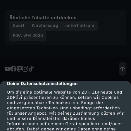
F
Ähnliche Inhalte entdecken
B
Sport
Kurzfassung
unterhaltsam
-
FIFA WM 2026
T
e
a
Deine Datenschutzeinstellungen
cmp-dialog-description
m
Um dir eine optimale Website von ZDF, ZDFheute und
ZDFtivi präsentieren zu können, setzen wir Cookies
und vergleichbare Techniken ein. Einige der
a
eingesetzten Techniken sind unbedingt erforderlich
für unser Angebot. Mit deiner Zustimmung dürfen wir
u
Mehr ZDF
Service
und unsere Dienstleister darüber hinaus
Informationen auf deinem Gerät speichern und/oder
ZDF-Apps
ZDFmitreden
abrufen. Dabei geben wir deine Daten ohne deine