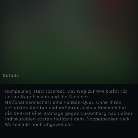
0
2
6
-
D
a
Details
n
Rumpelsieg statt Torefest: Der Weg zur WM bleibt für
Julian Nagelsmann und die Fans der
Nationalmannschaft eine Fußball-Qual. Ohne ihren
k
verletzten Kapitän und Anführer Joshua Kimmich hat
die DFB-Elf eine Blamage gegen Luxemburg nach einer
W
indiskutablen ersten Halbzeit dank Doppelpacker Nick
Woltemade noch abgewendet.
o