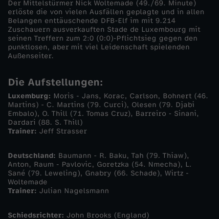
Der Mittelstürmer Nick Woltemade (49./69. Minute)
erlöste die von vielen Ausfällen geplagte und in allen
l
Belangen enttäuschende DFB-Elf im mit 9.214
Zuschauern ausverkauften Stade de Luxembourg mit
seinen Treffern zum 2:0 (0:0)-Pflichtsieg gegen den
t
punktlosen, aber mit viel Leidenschaft spielenden
Außenseiter.
e
Die Aufstellungen:
m
Luxemburg:
Moris - Jans, Korac, Carlson, Bohnert (46.
Martins) - C. Martins (79. Curci), Olesen (79. Djabi
a
Embalo), O. Thill (71. Tomas Cruz), Barreiro - Sinani,
Dardari (88. S. Thill)
Trainer:
Jeff Strasser
d
Deutschland:
Baumann - R. Baku, Tah (79. Thiaw),
e
Anton, Raum - Pavlovic, Goretzka (54. Nmecha), L.
Sané (79. Leweling), Gnabry (66. Schade), Wirtz -
-
Woltemade
Trainer:
Julian Nagelsmann
D
Schiedsrichter:
John Brooks (England)