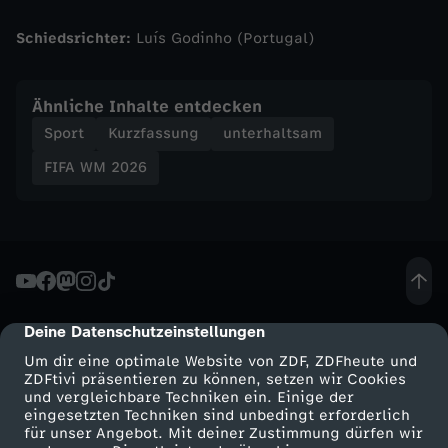
l
Schiedsrichter:
Luís Godinho (Portugal)
ä
Ähnliche Inhalte entdecken
n
Sport
Kurzfassung
unterhaltsam
d
FIFA WM 2026
e
r
b
Deine Datenschutzeinstellungen
cmp-dialog-description
e
Um dir eine optimale Website von ZDF, ZDFheute und
ZDFtivi präsentieren zu können, setzen wir Cookies
und vergleichbare Techniken ein. Einige der
s
eingesetzten Techniken sind unbedingt erforderlich
für unser Angebot. Mit deiner Zustimmung dürfen wir