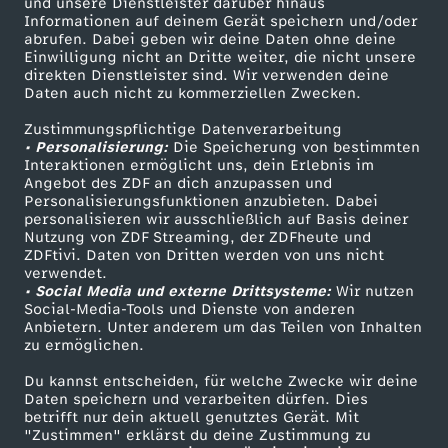
i
Mehr ZDF
Service
und unsere Dienstleister darüber hinaus
Informationen auf deinem Gerät speichern und/oder
ZDF-Apps
ZDFmitreden
abrufen. Dabei geben wir deine Daten ohne deine
e
Einwilligung nicht an Dritte weiter, die nicht unsere
Smart TV
Kontakt zum ZDF
direkten Dienstleister sind. Wir verwenden deine
Daten auch nicht zu kommerziellen Zwecken.
g
ZDFtext
Tickets
Zustimmungspflichtige Datenverarbeitung
Livestreams
Zuschauerservice
e
• Personalisierung:
Die Speicherung von bestimmten
Sendungen A-Z
Hilfe
Interaktionen ermöglicht uns, dein Erlebnis im
Angebot des ZDF an dich anzupassen und
n
TV-Programm
Personalisierungsfunktionen anzubieten. Dabei
personalisieren wir ausschließlich auf Basis deiner
Nutzung von ZDF Streaming, der ZDFheute und
L
ZDFtivi. Daten von Dritten werden von uns nicht
Das ZDF
verwendet.
i
• Social Media und externe Drittsysteme:
Wir nutzen
ZDF Unternehmen
Social-Media-Tools und Dienste von anderen
Anbietern. Unter anderem um das Teilen von Inhalten
Karriere
t
zu ermöglichen.
Presseportal
Du kannst entscheiden, für welche Zwecke wir deine
a
ZDF goes Schule
Daten speichern und verarbeiten dürfen. Dies
betrifft nur dein aktuell genutztes Gerät. Mit
Werbefernsehen
u
"Zustimmen" erklärst du deine Zustimmung zu