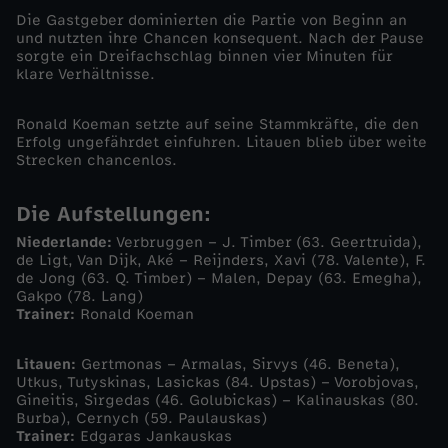
Die Gastgeber dominierten die Partie von Beginn an
ä
und nutzten ihre Chancen konsequent. Nach der Pause
sorgte ein Dreifachschlag binnen vier Minuten für
klare Verhältnisse.
n
Ronald Koeman setzte auf seine Stammkräfte, die den
e
Erfolg ungefährdet einfuhren. Litauen blieb über weite
Strecken chancenlos.
N
Die Aufstellungen:
i
Niederlande:
Verbruggen – J. Timber (63. Geertruida),
de Ligt, Van Dijk, Aké – Reijnders, Xavi (78. Valente), F.
e
de Jong (63. Q. Timber) – Malen, Depay (63. Emegha),
Gakpo (78. Lang)
Trainer:
Ronald Koeman
d
Litauen:
Gertmonas – Armalas, Sirvys (46. Beneta),
e
Utkus, Tutyskinas, Lasickas (84. Upstas) – Vorobjovas,
Gineitis, Sirgedas (46. Golubickas) – Kalinauskas (80.
r
Burba), Cernych (59. Paulauskas)
Trainer:
Edgaras Jankauskas