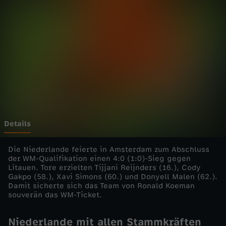
0
2
6
-
S
o
Details
u
Die Niederlande feierte in Amsterdam zum Abschluss
der WM-Qualifikation einen 4:0 (1:0)-Sieg gegen
Litauen. Tore erzielten Tijjani Reijnders (16.), Cody
v
Gakpo (58.), Xavi Simons (60.) und Donyell Malen (62.).
Damit sicherte sich das Team von Ronald Koeman
e
souverän das WM-Ticket.
r
Niederlande mit allen Stammkräften