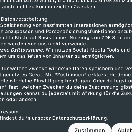
 nicht an Dritte weiter, die nicht unsere direkten Dien
men. Doch der Plan ging schief: Kurz vor der Pa
 auch nicht zu kommerziellen Zwecken.
minski (43.) nach Vorarbeit von Lewandowski z
47.) gelang nach der Pause aber die schnelle 
 Datenverarbeitung
Speicherung von bestimmten Interaktionen ermöglicht
h anzupassen und Personalisierungsfunktionen anzub
sschließlich auf Basis deiner Nutzung von ZDF Stream
ellungen:
tten werden von uns nicht verwendet.
erne Drittsysteme:
Wir nutzen Social-Media-Tools und
 Ziolkowski, Kedziora, Kiwior - Cash (81. Wszole
em um das Teilen von Inhalten zu ermöglichen.
Kapustka), Zielinski, Skoras, Kaminski (90.+2 R
 für welche Zwecke wir deine Daten speichern und ver
- Lewandowski (90.+2 Buksa)
ell genutztes Gerät. Mit "Zustimmen" erklärst du dein
ban
die wir deine Einwilligung benötigen. Oder du legst u
en" fest, welchen Zwecken du deine Zustimmung gibst
ellungen kannst du jederzeit mit Wirkung für die Zuku
en oder ändern.
bruggen - Geertruida (74. van Hecke), J. Timbe
berch (89. Schouten), F. de Jong, Malen, Kluive
pressum.
po - Depay (89. Emegha)
findest du in unserer Datenschutzerklärung.
 Koeman
Zustimmen
Able