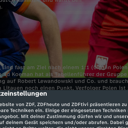
 durch Kaminski und wahrt den
.
 sind fast am Ziel nach einem 1:1 (0:0) in Pole
ld Koeman hat als Tabellenführer der Gruppe 
ng auf Robert Lewandowski und Co. und brauc
 Litauen noch einen Punkt, Verfolger Polen ist 
zeinstellungen
cription
ebsite von ZDF, ZDFheute und ZDFtivi präsentieren zu
are Techniken ein. Einige der eingesetzten Techniken
 Angebot. Mit deiner Zustimmung dürfen wir und unser
wickelte sich zunächst ein zähes Spiel. Die Ni
uf deinem Gerät speichern und/oder abrufen. Dabei 
s Remis, um den Drei-Punkte-Vorsprung mit in 