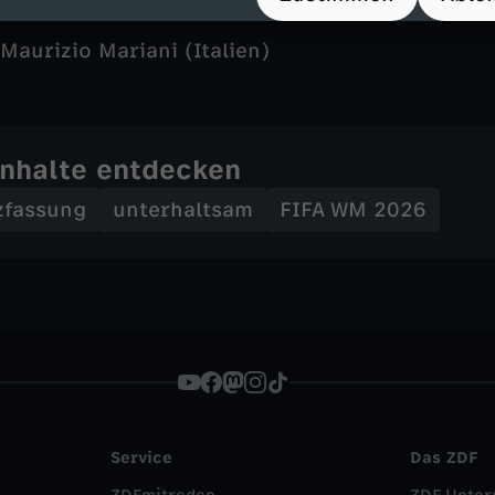
Maurizio Mariani (Italien)
Inhalte entdecken
zfassung
unterhaltsam
FIFA WM 2026
Service
Das ZDF