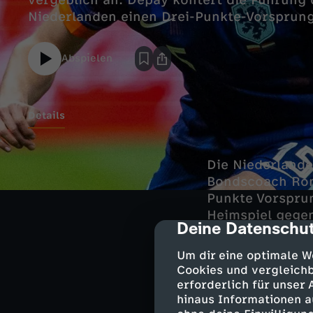
vergeblich an. Depay kontert die Führung
Niederlanden einen Drei-Punkte-Vorsprung
Abspielen
Details
Die Niederlande
Bondscoach Rona
Punkte Vorspru
Heimspiel gegen
Deine Datenschut
cmp-dialog-des
Malta zu Gast.
Um dir eine optimale W
Cookies und vergleichb
erforderlich für unser
In Warschau ent
hinaus Informationen a
verteidigten da