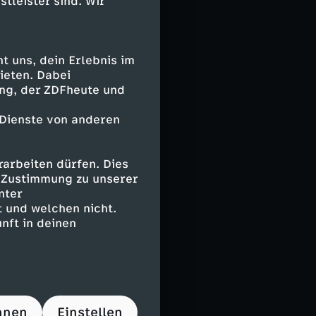
stleister sind. Wir
use traf der
um 1:0.
Antwort.
 uns, dein Erlebnis im
ieten. Dabei
ing, der ZDFheute und
 Dienste von anderen
k), S.
ozga), Zalewski
arbeiten dürfen. Dies
e Zustimmung zu unserer
nter
 und welchen nicht.
nft in deinen
r, van Dijk, van
rt (74.
hnen
Einstellen