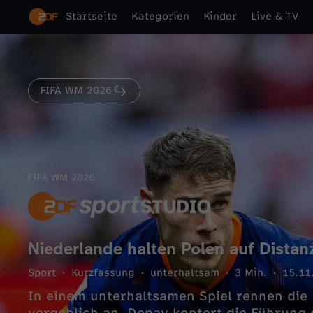
Startseite
Kategorien
Kinder
Live & TV
FIFA WM 2026
Niederlande halten Polen auf Distan
Sport
Kurzfassung
unterhaltsam
3 Min.
15.11
In einem unterhaltsamen Spiel rennen die