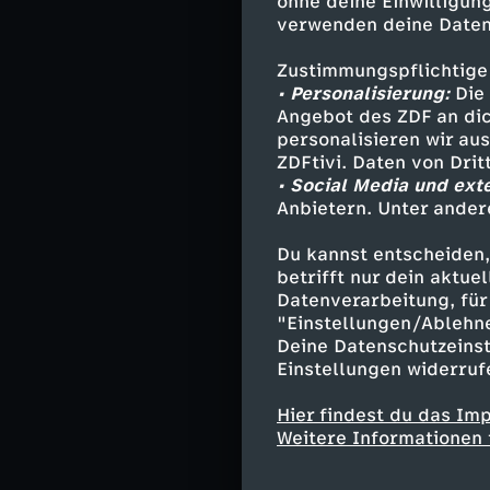
ohne deine Einwilligung
Spieltag zu neh
verwenden deine Daten
Kölner Jakub Ka
Memphis Depay (
Zustimmungspflichtige
• Personalisierung:
Die 
Angebot des ZDF an dic
personalisieren wir au
Die Aufst
ZDFtivi. Daten von Dri
• Social Media und ext
Polen:
Grabara -
Anbietern. Unter ander
Szymanski (13. 
Du kannst entscheiden,
(82. Grosicki) 
betrifft nur dein aktu
Trainer:
Jan Ur
Datenverarbeitung, für 
"Einstellungen/Ablehn
Deine Datenschutzeinst
Einstellungen widerruf
Niederlande:
Ver
de Ven - Graven
Hier findest du das Im
Reijnders), Gak
Weitere Informationen 
Trainer:
Ronald