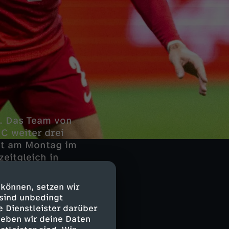
n. Das Team von
C weiter drei
ht am Montag im
zeitgleich in
 können, setzen wir
 sind unbedingt
e Dienstleister darüber
ederlande
geben wir deine Daten
den letzten