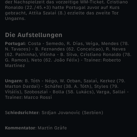
der Nachspielzeit das vorzeitige WM-Ticket. Cristiano
Ronaldo (22./45.+3) hatte Portugal zuvor auf Kurs
e
gebracht, Attila Szalai (8.) erzielte das zweite Tor
Ungarns.
n
Die Aufstellungen
t
Portugal
: Costa - Semedo, R. Dias, Veiga, Mendes (78.
N. Tavares) - B. Fernandes (62. Conceicao), R. Neves
r
(62. Palhinha), Vitinha - B. Silva, Cristiano Ronaldo (78.
G. Ramos), Neto (62. João Félix) - Trainer: Roberto
Martinez
e
Ungarn
: B. Tóth - Négo, W. Orban, Szalai, Kerkez (79.
i
Marton Dardai) - Schäfer (38. A. Tóth), Styles (79.
Vitális), Szoboszlai - Bolla (58. Lukács), Varga, Sallai -
Trainer: Marco Rossi
ß
S
chiedsrichter
: Srdjan Jovanovic (Serbien)
t
P
Kommentator
: Martin Gräfe