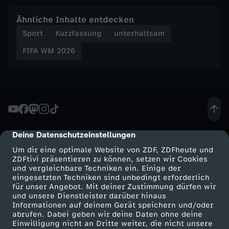
o
Ähnliche Inhalte entdecken
Sport
Kurzfassung
unterhaltsam
r
FIFA WM 2026
t
u
g
a
Deine Datenschutzeinstellungen
cmp-dialog-description
Um dir eine optimale Website von ZDF, ZDFheute und
l
ZDFtivi präsentieren zu können, setzen wir Cookies
und vergleichbare Techniken ein. Einige der
eingesetzten Techniken sind unbedingt erforderlich
v
für unser Angebot. Mit deiner Zustimmung dürfen wir
Mehr ZDF
Service
und unsere Dienstleister darüber hinaus
Informationen auf deinem Gerät speichern und/oder
o
ZDF-Apps
ZDFmitreden
abrufen. Dabei geben wir deine Daten ohne deine
Einwilligung nicht an Dritte weiter, die nicht unsere
Smart TV
Kontakt zum ZDF