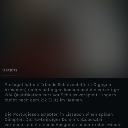
0
2
6
-
U
n
Details
g
Portugal hat mit Irlands Schützenhilfe (1:0 gegen
Armenien) nichts anfangen können und die vorzeitige
WM-Qualifikation kurz vor Schluss verspielt. Ungarn
a
bleibt nach dem 2:2 (2:1) im Rennen.
r
Die Portugiesen erlebten in Lissabon einen späten
Dämpfer. Der Ex-Leipziger Dominik Szoboszlai
n
verhinderte mit seinem Ausgleich in der ersten Minute