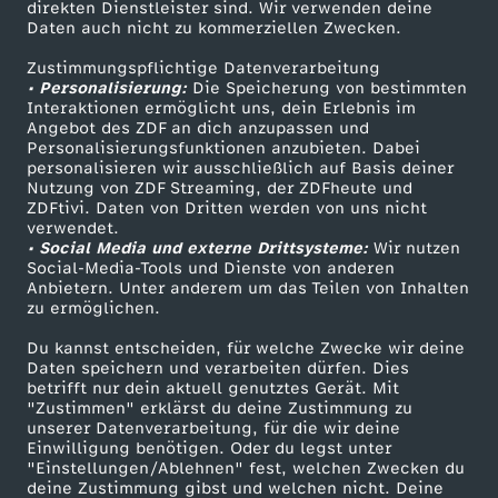
r
direkten Dienstleister sind. Wir verwenden deine
Daten auch nicht zu kommerziellen Zwecken.
ZDFtext
Tickets
z
Zustimmungspflichtige Datenverarbeitung
Livestreams
Zuschauerservice
• Personalisierung:
Die Speicherung von bestimmten
Sendungen A-Z
Hilfe
Interaktionen ermöglicht uns, dein Erlebnis im
e
Angebot des ZDF an dich anzupassen und
TV-Programm
Personalisierungsfunktionen anzubieten. Dabei
i
personalisieren wir ausschließlich auf Basis deiner
Nutzung von ZDF Streaming, der ZDFheute und
ZDFtivi. Daten von Dritten werden von uns nicht
t
Das ZDF
verwendet.
• Social Media und externe Drittsysteme:
Wir nutzen
ZDF Unternehmen
Social-Media-Tools und Dienste von anderen
i
Anbietern. Unter anderem um das Teilen von Inhalten
Karriere
zu ermöglichen.
g
Presseportal
Du kannst entscheiden, für welche Zwecke wir deine
ZDF goes Schule
Daten speichern und verarbeiten dürfen. Dies
e
betrifft nur dein aktuell genutztes Gerät. Mit
Werbefernsehen
"Zustimmen" erklärst du deine Zustimmung zu
unserer Datenverarbeitung, für die wir deine
s
Mainzelmännchen
Einwilligung benötigen. Oder du legst unter
"Einstellungen/Ablehnen" fest, welchen Zwecken du
T
deine Zustimmung gibst und welchen nicht. Deine