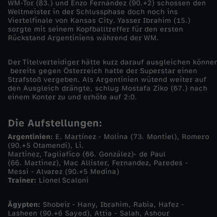
WM-Tor (83.) und Enzo Fernández (90.+2) schossen den
Weltmeister in der Schlussphase doch noch ins
i
Viertelfinale von Kansas City. Yasser Ibrahim (15.)
sorgte mit seinem Kopfballtreffer für den ersten
Rückstand Argentiniens während der WM.
n
Der Titelverteidiger hätte kurz darauf ausgleichen könne
i
bereits gegen Österreich hatte der Superstar einen
Strafstoß vergeben. Als Argentinien wütend weiter auf
e
den Ausgleich drängte, schlug Mostafa Ziko (67.) nach
einem Konter zu und erhöte auf 2:0.
n
Die Aufstellungen:
u
Argentinien:
E. Martínez - Molina (73. Montiel), Romero
(90.+5 Otamendi), Li.
Martinez, Tagliafico (66. González)- de Paul
n
(66. Martinez), Mac Allister, Fernandez, Paredes -
Messi - Alvarez (90.+5 Medina)
d
Trainer:
Lionel Scaloni
Ä
Ägypten:
Shobeir - Hany, Ibrahim, Rabia, Hafez -
Lasheen (90.+6 Sayed), Attia - Salah, Ashour