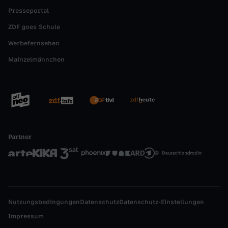
Presseportal
d
ZDF goes Schule
i
Werbefernsehen
Mainzelmännchen
g
e
S
Partner
c
h
l
Nutzungsbedingungen
Datenschutz
Datenschutz-Einstellungen
u
Impressum