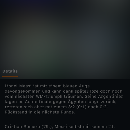
0
2
6
-
A
r
Details
g
Lionel Messi ist mit einem blauen Auge
davongekommen und kann dank später Tore doch noch
vom nächsten WM-Triumph träumen. Seine Argentinier
e
lagen im Achtelfinale gegen Ägypten lange zurück,
retteten sich aber mit einem 3:2 (0:1) nach 0:2-
n
Rückstand in die nächste Runde.
t
Cristian Romero (79.), Messi selbst mit seinem 21.