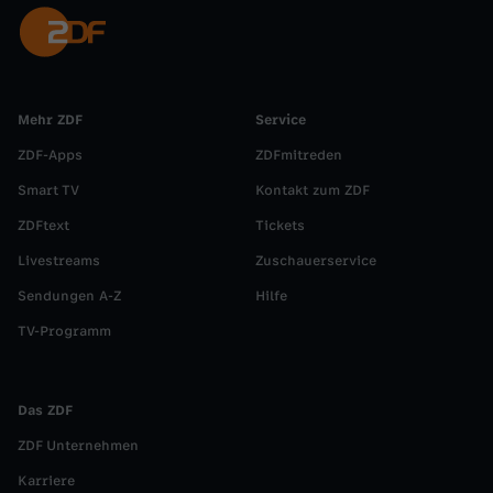
g
e
n
Mehr ZDF
Service
ZDF-Apps
ZDFmitreden
d
Smart TV
Kontakt zum ZDF
e
ZDFtext
Tickets
Livestreams
Zuschauerservice
n
Sendungen A-Z
Hilfe
k
TV-Programm
w
Das ZDF
ü
ZDF Unternehmen
r
Karriere