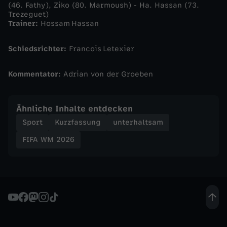
(46. Fathy), Ziko (80. Marmoush) - Ha. Hassan (73.
g
Trezeguet)
Trainer:
Hossam Hassan
y
Schiedsrichter:
Francois Letexier
p
Kommentator:
Adrian von der Groeben
t
e
Ähnliche Inhalte entdecken
Sport
Kurzfassung
unterhaltsam
n
FIFA WM 2026
z
e
i