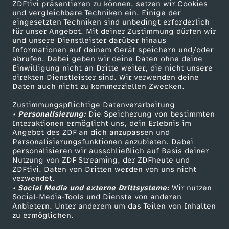
g
ZDFtivi präsentieren zu können, setzen wir Cookies
und vergleichbare Techniken ein. Einige der
eingesetzten Techniken sind unbedingt erforderlich
i
für unser Angebot. Mit deiner Zustimmung dürfen wir
Mehr ZDF
Service
und unsere Dienstleister darüber hinaus
Informationen auf deinem Gerät speichern und/oder
e
ZDF-Apps
ZDFmitreden
abrufen. Dabei geben wir deine Daten ohne deine
Einwilligung nicht an Dritte weiter, die nicht unsere
Smart TV
Kontakt zum ZDF
n
direkten Dienstleister sind. Wir verwenden deine
Daten auch nicht zu kommerziellen Zwecken.
ZDFtext
Tickets
g
Zustimmungspflichtige Datenverarbeitung
Livestreams
Zuschauerservice
• Personalisierung:
Die Speicherung von bestimmten
Sendungen A-Z
Hilfe
Interaktionen ermöglicht uns, dein Erlebnis im
e
Angebot des ZDF an dich anzupassen und
TV-Programm
Personalisierungsfunktionen anzubieten. Dabei
g
personalisieren wir ausschließlich auf Basis deiner
Nutzung von ZDF Streaming, der ZDFheute und
ZDFtivi. Daten von Dritten werden von uns nicht
e
Das ZDF
verwendet.
• Social Media und externe Drittsysteme:
Wir nutzen
ZDF Unternehmen
Social-Media-Tools und Dienste von anderen
n
Anbietern. Unter anderem um das Teilen von Inhalten
Karriere
zu ermöglichen.
S
Presseportal