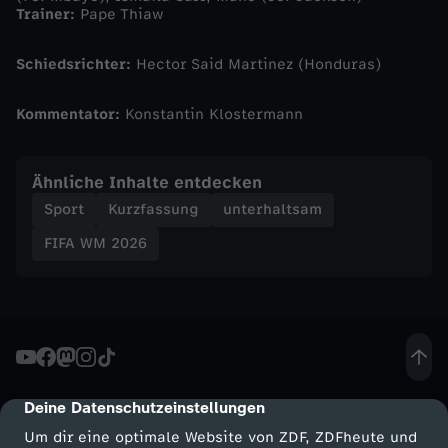
Trainer:
Pape Thiaw
a
Schiedsrichter:
Hector Said Martinez (Honduras)
c
k
Kommentator:
Konstantin Klostermann
b
Ähnliche Inhalte entdecken
Sport
Kurzfassung
unterhaltsam
e
FIFA WM 2026
i
B
e
l
Deine Datenschutzeinstellungen
cmp-dialog-description
Um dir eine optimale Website von ZDF, ZDFheute und