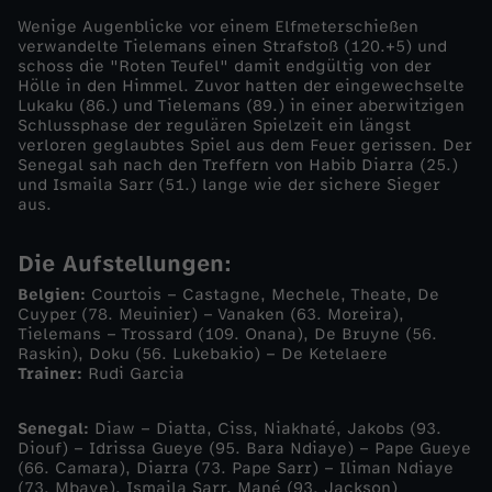
Wenige Augenblicke vor einem Elfmeterschießen
k
verwandelte Tielemans einen Strafstoß (120.+5) und
schoss die "Roten Teufel" damit endgültig von der
Hölle in den Himmel. Zuvor hatten der eingewechselte
t
Lukaku (86.) und Tielemans (89.) in einer aberwitzigen
Schlussphase der regulären Spielzeit ein längst
e
verloren geglaubtes Spiel aus dem Feuer gerissen. Der
Senegal sah nach den Treffern von Habib Diarra (25.)
und Ismaila Sarr (51.) lange wie der sichere Sieger
s
aus.
C
Die Aufstellungen:
Belgien:
Courtois – Castagne, Mechele, Theate, De
o
Cuyper (78. Meuinier) – Vanaken (63. Moreira),
Tielemans – Trossard (109. Onana), De Bruyne (56.
m
Raskin), Doku (56. Lukebakio) – De Ketelaere
Trainer:
Rudi Garcia
e
Senegal:
Diaw – Diatta, Ciss, Niakhaté, Jakobs (93.
Diouf) – Idrissa Gueye (95. Bara Ndiaye) – Pape Gueye
b
(66. Camara), Diarra (73. Pape Sarr) – Iliman Ndiaye
(73. Mbaye), Ismaila Sarr, Mané (93. Jackson)