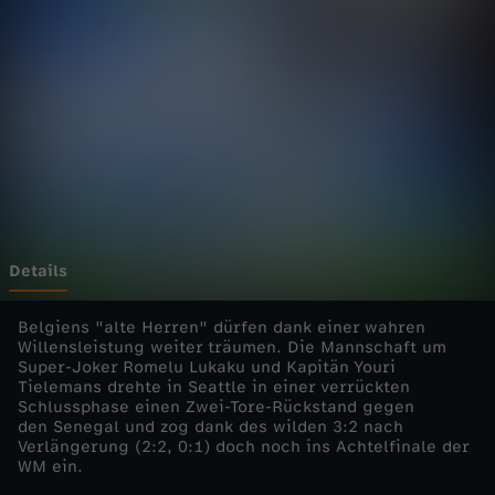
0
2
6
-
V
e
Details
r
Belgiens "alte Herren" dürfen dank einer wahren
Willensleistung weiter träumen. Die Mannschaft um
Super-Joker Romelu Lukaku und Kapitän Youri
r
Tielemans drehte in Seattle in einer verrückten
Schlussphase einen Zwei-Tore-Rückstand gegen
ü
den Senegal und zog dank des wilden 3:2 nach
Verlängerung (2:2, 0:1) doch noch ins Achtelfinale der
WM ein.
c