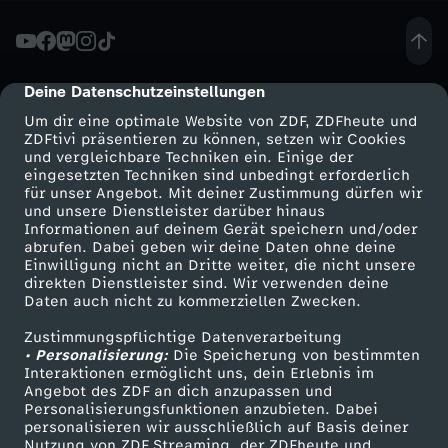
i
v
Deine Datenschutzeinstellungen
cmp-dialog-description
Um dir eine optimale Website von ZDF, ZDFheute und
e
ZDFtivi präsentieren zu können, setzen wir Cookies
und vergleichbare Techniken ein. Einige der
eingesetzten Techniken sind unbedingt erforderlich
s
für unser Angebot. Mit deiner Zustimmung dürfen wir
Mehr ZDF
Service
und unsere Dienstleister darüber hinaus
T
Informationen auf deinem Gerät speichern und/oder
ZDF-Apps
ZDFmitreden
abrufen. Dabei geben wir deine Daten ohne deine
Einwilligung nicht an Dritte weiter, die nicht unsere
o
Smart TV
Kontakt zum ZDF
direkten Dienstleister sind. Wir verwenden deine
Daten auch nicht zu kommerziellen Zwecken.
ZDFtext
Tickets
p
Zustimmungspflichtige Datenverarbeitung
Livestreams
Zuschauerservice
• Personalisierung:
Die Speicherung von bestimmten
s
Sendungen A-Z
Hilfe
Interaktionen ermöglicht uns, dein Erlebnis im
Angebot des ZDF an dich anzupassen und
TV-Programm
Personalisierungsfunktionen anzubieten. Dabei
p
personalisieren wir ausschließlich auf Basis deiner
Nutzung von ZDF Streaming, der ZDFheute und