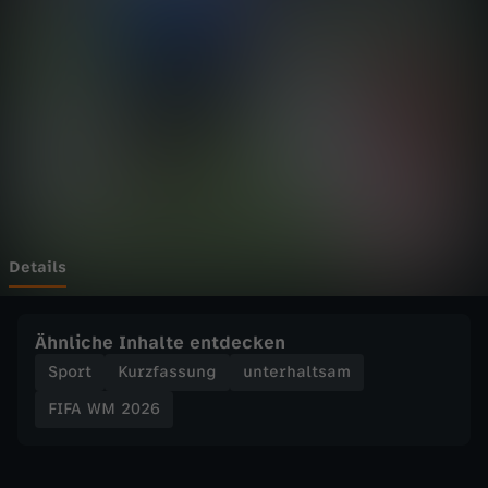
0
2
6
-
I
n
Details
t
Ähnliche Inhalte entdecken
e
Sport
Kurzfassung
unterhaltsam
FIFA WM 2026
n
s