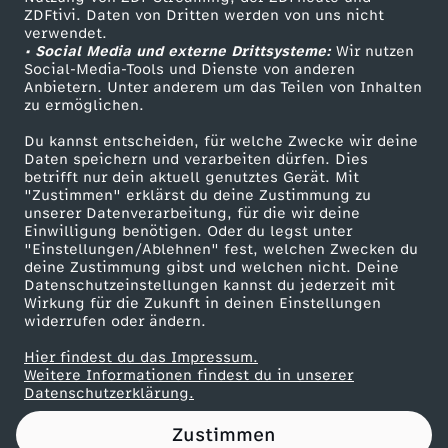
ZDFtivi. Daten von Dritten werden von uns nicht
i
Das ZDF
verwendet.
• Social Media und externe Drittsysteme:
Wir nutzen
ZDF Unternehmen
e
Social-Media-Tools und Dienste von anderen
Anbietern. Unter anderem um das Teilen von Inhalten
Karriere
zu ermöglichen.
l
Presseportal
Du kannst entscheiden, für welche Zwecke wir deine
ZDF goes Schule
Daten speichern und verarbeiten dürfen. Dies
z
betrifft nur dein aktuell genutztes Gerät. Mit
Werbefernsehen
"Zustimmen" erklärst du deine Zustimmung zu
w
unserer Datenverarbeitung, für die wir deine
Mainzelmännchen
Einwilligung benötigen. Oder du legst unter
"Einstellungen/Ablehnen" fest, welchen Zwecken du
i
deine Zustimmung gibst und welchen nicht. Deine
Datenschutzeinstellungen kannst du jederzeit mit
Wirkung für die Zukunft in deinen Einstellungen
s
widerrufen oder ändern.
c
Hier findest du das Impressum.
Partner
Weitere Informationen findest du in unserer
Datenschutzerklärung.
h
Zustimmen