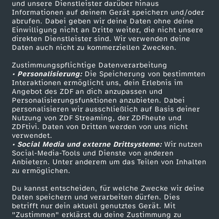
a
Mehr ZDF
Service
und unsere Dienstleister darüber hinaus
Informationen auf deinem Gerät speichern und/oder
ZDF-Apps
ZDFmitreden
abrufen. Dabei geben wir deine Daten ohne deine
g
Einwilligung nicht an Dritte weiter, die nicht unsere
Smart TV
Kontakt zum ZDF
direkten Dienstleister sind. Wir verwenden deine
Daten auch nicht zu kommerziellen Zwecken.
e
ZDFtext
Tickets
Zustimmungspflichtige Datenverarbeitung
Livestreams
Zuschauerservice
g
• Personalisierung:
Die Speicherung von bestimmten
Sendungen A-Z
Hilfe
Interaktionen ermöglicht uns, dein Erlebnis im
Angebot des ZDF an dich anzupassen und
e
TV-Programm
Personalisierungsfunktionen anzubieten. Dabei
personalisieren wir ausschließlich auf Basis deiner
Nutzung von ZDF Streaming, der ZDFheute und
n
ZDFtivi. Daten von Dritten werden von uns nicht
Das ZDF
verwendet.
P
• Social Media und externe Drittsysteme:
Wir nutzen
ZDF Unternehmen
Social-Media-Tools und Dienste von anderen
Anbietern. Unter anderem um das Teilen von Inhalten
Karriere
a
zu ermöglichen.
Presseportal
Du kannst entscheiden, für welche Zwecke wir deine
r
ZDF goes Schule
Daten speichern und verarbeiten dürfen. Dies
betrifft nur dein aktuell genutztes Gerät. Mit
Werbefernsehen
a
"Zustimmen" erklärst du deine Zustimmung zu