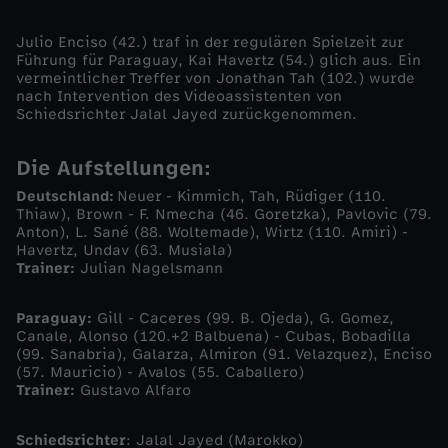
a
Julio Enciso (42.) traf in der regulären Spielzeit zur
Führung für Paraguay, Kai Havertz (54.) glich aus. Ein
vermeintlicher Treffer von Jonathan Tah (102.) wurde
m
nach Intervention des Videoassistenten von
Schiedsrichter Jalal Jayed zurückgenommen.
m
Die Aufstellungen:
i
Deutschland:
Neuer - Kimmich, Tah, Rüdiger (110.
Thiaw), Brown - F. Nmecha (46. Goretzka), Pavlovic (79.
t
Anton), L. Sané (88. Woltemade), Wirtz (110. Amiri) -
Havertz, Undav (63. Musiala)
Trainer:
Julian Nagelsmann
E
Paraguay:
Gill - Caceres (99. B. Ojeda), G. Gomez,
l
Canale, Alonso (120.+2 Balbuena) - Cubas, Bobadilla
(99. Sanabria), Galarza, Almiron (91. Velazquez), Enciso
f
(57. Mauricio) - Avalos (55. Caballero)
Trainer:
Gustavo Alfaro
m
Schiedsrichter
: Jalal Jayed (Marokko)