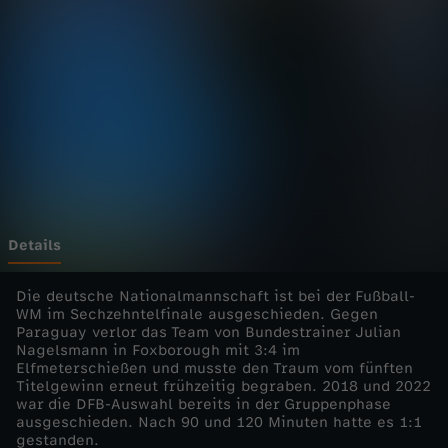
0
2
6
-
D
F
Details
B
Die deutsche Nationalmannschaft ist bei der Fußball-
WM im Sechzehntelfinale ausgeschieden. Gegen
Paraguay verlor das Team von Bundestrainer Julian
-
Nagelsmann in Foxborough mit 3:4 im
Elfmeterschießen und musste den Traum vom fünften
T
Titelgewinn erneut frühzeitig begraben. 2018 und 2022
war die DFB-Auswahl bereits in der Gruppenphase
ausgeschieden. Nach 90 und 120 Minuten hatte es 1:1
e
gestanden.