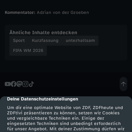
e
Kommentator:
Adrian von der Groeben
t
Ähnliche Inhalte entdecken
e
Sport
Kurzfassung
unterhaltsam
r
FIFA WM 2026
-
D
r
Deine Datenschutzeinstellungen
cmp-dialog-description
a
Um dir eine optimale Website von ZDF, ZDFheute und
ZDFtivi präsentieren zu können, setzen wir Cookies
und vergleichbare Techniken ein. Einige der
m
eingesetzten Techniken sind unbedingt erforderlich
für unser Angebot. Mit deiner Zustimmung dürfen wir