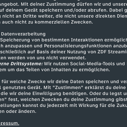
n Block wie von Nagelsmann
 Angebot. Mit deiner Zustimmung dürfen wir und unser
ler, so Kramer.
uf deinem Gerät speichern und/oder abrufen. Dabei 
 nicht an Dritte weiter, die nicht unsere direkten Dien
 auch nicht zu kommerziellen Zwecken.
 Datenverarbeitung
Speicherung von bestimmten Interaktionen ermöglicht
h anzupassen und Personalisierungsfunktionen anzub
sschließlich auf Basis deiner Nutzung von ZDF Stream
tten werden von uns nicht verwendet.
erne Drittsysteme:
Wir nutzen Social-Media-Tools und
em um das Teilen von Inhalten zu ermöglichen.
Inhalte entdecken
 für welche Zwecke wir deine Daten speichern und ver
26
ell genutztes Gerät. Mit "Zustimmen" erklärst du dein
die wir deine Einwilligung benötigen. Oder du legst u
en" fest, welchen Zwecken du deine Zustimmung gibst
ellungen kannst du jederzeit mit Wirkung für die Zuku
en oder ändern.
pressum.