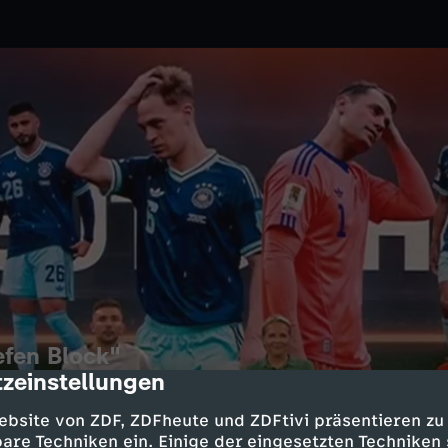
efen Block"
zeinstellungen
cription
ebsite von ZDF, ZDFheute und ZDFtivi präsentieren zu
itzy Kromp über die deutsche
are Techniken ein. Einige der eingesetzten Techniken