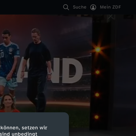
Suche
Mein ZDF
 können, setzen wir
 sind unbedingt