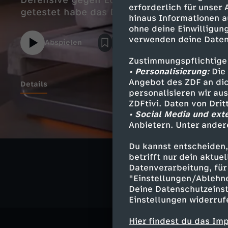
Defensive gegen Ecuador. Für einen tiefe
erforderlich für unser
getestet habe das DFB-Team nicht die Spie
hinaus Informationen a
ohne deine Einwilligung
verwenden deine Daten
Abspielen
Zustimmungspflichtige
• Personalisierung:
Die 
Angebot des ZDF an dic
Details
personalisieren wir au
ZDFtivi. Daten von Dri
• Social Media und ext
Anbietern. Unter ander
Ähnliche 
Du kannst entscheiden,
FIFA WM 20
betrifft nur dein aktu
Datenverarbeitung, für 
"Einstellungen/Ablehn
Deine Datenschutzeinst
Einstellungen widerruf
Hier findest du das Im