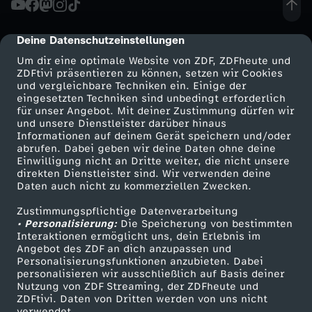
-
Deine Datenschutzeinstellungen
cmp-dialog-description
A
Um dir eine optimale Website von ZDF, ZDFheute und
ZDFtivi präsentieren zu können, setzen wir Cookies
und vergleichbare Techniken ein. Einige der
u
eingesetzten Techniken sind unbedingt erforderlich
für unser Angebot. Mit deiner Zustimmung dürfen wir
Mehr ZDF
Service
und unsere Dienstleister darüber hinaus
s
Informationen auf deinem Gerät speichern und/oder
ZDF-Apps
ZDFmitreden
abrufen. Dabei geben wir deine Daten ohne deine
:
Einwilligung nicht an Dritte weiter, die nicht unsere
Smart TV
Kontakt zum ZDF
direkten Dienstleister sind. Wir verwenden deine
Daten auch nicht zu kommerziellen Zwecken.
ZDFtext
Tickets
P
Zustimmungspflichtige Datenverarbeitung
Livestreams
Zuschauerservice
• Personalisierung:
e
Die Speicherung von bestimmten
Sendungen A-Z
Hilfe
Interaktionen ermöglicht uns, dein Erlebnis im
Angebot des ZDF an dich anzupassen und
TV-Programm
r
Personalisierungsfunktionen anzubieten. Dabei
personalisieren wir ausschließlich auf Basis deiner
Nutzung von ZDF Streaming, der ZDFheute und
s
ZDFtivi. Daten von Dritten werden von uns nicht
Das ZDF
verwendet.