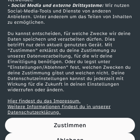
• Social Media und externe Drittsysteme:
o
Wir nutzen
ZDF Unternehmen
Social-Media-Tools und Dienste von anderen
Anbietern. Unter anderem um das Teilen von Inhalten
Karriere
n
zu ermöglichen.
Presseportal
Du kannst entscheiden, für welche Zwecke wir deine
a
ZDF goes Schule
Daten speichern und verarbeiten dürfen. Dies
betrifft nur dein aktuell genutztes Gerät. Mit
Werbefernsehen
"Zustimmen" erklärst du deine Zustimmung zu
l
unserer Datenverarbeitung, für die wir deine
Mainzelmännchen
Einwilligung benötigen. Oder du legst unter
r
"Einstellungen/Ablehnen" fest, welchen Zwecken du
deine Zustimmung gibst und welchen nicht. Deine
Datenschutzeinstellungen kannst du jederzeit mit
o
Wirkung für die Zukunft in deinen Einstellungen
widerrufen oder ändern.
c
Hier findest du das Impressum.
Partner
Weitere Informationen findest du in unserer
h
Datenschutzerklärung.
Zustimmen
a