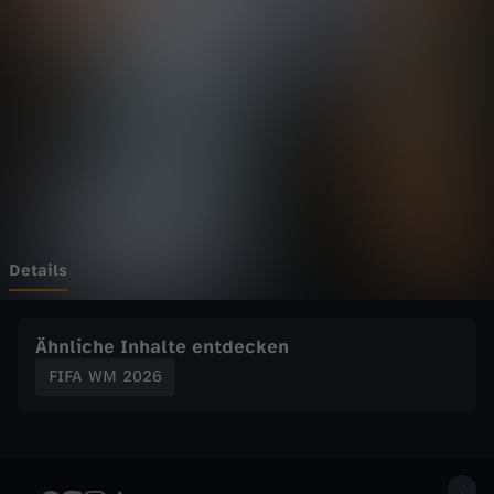
0
Wechseln zu: ZDFheute
2
6
-
N
a
Details
c
Ähnliche Inhalte entdecken
h
FIFA WM 2026
W
M