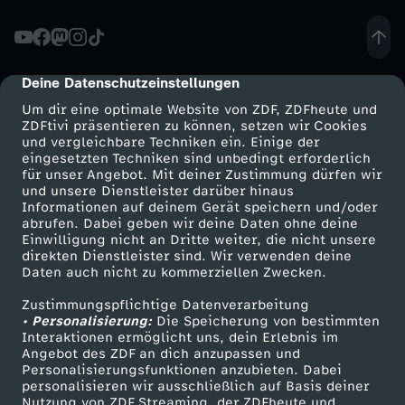
.
r
Deine Datenschutzeinstellungen
cmp-dialog-description
Um dir eine optimale Website von ZDF, ZDFheute und
e
ZDFtivi präsentieren zu können, setzen wir Cookies
und vergleichbare Techniken ein. Einige der
eingesetzten Techniken sind unbedingt erforderlich
t
für unser Angebot. Mit deiner Zustimmung dürfen wir
Mehr ZDF
Service
und unsere Dienstleister darüber hinaus
t
Informationen auf deinem Gerät speichern und/oder
ZDF-Apps
ZDFmitreden
abrufen. Dabei geben wir deine Daten ohne deine
Einwilligung nicht an Dritte weiter, die nicht unsere
e
Smart TV
Kontakt zum ZDF
direkten Dienstleister sind. Wir verwenden deine
Daten auch nicht zu kommerziellen Zwecken.
ZDFtext
Tickets
t
Zustimmungspflichtige Datenverarbeitung
Livestreams
Zuschauerservice
• Personalisierung:
Die Speicherung von bestimmten
B
Sendungen A-Z
Hilfe
Interaktionen ermöglicht uns, dein Erlebnis im
Angebot des ZDF an dich anzupassen und
TV-Programm
Personalisierungsfunktionen anzubieten. Dabei
r
personalisieren wir ausschließlich auf Basis deiner
Nutzung von ZDF Streaming, der ZDFheute und