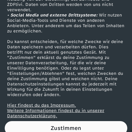
ZDFtivi. Daten von Dritten werden von uns nicht
a
Das ZDF
verwendet.
• Social Media und externe Drittsysteme:
Wir nutzen
ZDF Unternehmen
s
Social-Media-Tools und Dienste von anderen
Anbietern. Unter anderem um das Teilen von Inhalten
Karriere
zu ermöglichen.
i
Presseportal
Du kannst entscheiden, für welche Zwecke wir deine
ZDF goes Schule
Daten speichern und verarbeiten dürfen. Dies
l
betrifft nur dein aktuell genutztes Gerät. Mit
Werbefernsehen
"Zustimmen" erklärst du deine Zustimmung zu
i
unserer Datenverarbeitung, für die wir deine
Mainzelmännchen
Einwilligung benötigen. Oder du legst unter
"Einstellungen/Ablehnen" fest, welchen Zwecken du
e
deine Zustimmung gibst und welchen nicht. Deine
Datenschutzeinstellungen kannst du jederzeit mit
Wirkung für die Zukunft in deinen Einstellungen
n
widerrufen oder ändern.
v
Hier findest du das Impressum.
Partner
Weitere Informationen findest du in unserer
Datenschutzerklärung.
o
Zustimmen