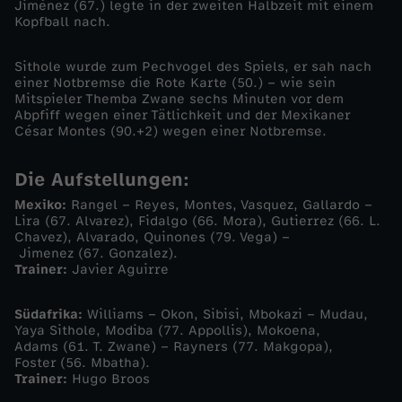
Jiménez (67.) legte in der zweiten Halbzeit mit einem
Kopfball nach.
f
Sithole wurde zum Pechvogel des Spiels, er sah nach
e
einer Notbremse die Rote Karte (50.) – wie sein
Mitspieler Themba Zwane sechs Minuten vor dem
Abpfiff wegen einer Tätlichkeit und der Mexikaner
i
César Montes (90.+2) wegen einer Notbremse.
e
Die Aufstellungen:
r
Mexiko:
Rangel – Reyes, Montes, Vasquez, Gallardo –
Lira (67. Alvarez), Fidalgo (66. Mora), Gutierrez (66. L.
Chavez), Alvarado, Quinones (79. Vega) –
t
Jimenez (67. Gonzalez).
Trainer:
Javier Aguirre
z
Südafrika:
Williams – Okon, Sibisi, Mbokazi – Mudau,
Yaya Sithole, Modiba (77. Appollis), Mokoena,
u
Adams (61. T. Zwane) – Rayners (77. Makgopa),
Foster (56. Mbatha).
m
Trainer:
Hugo Broos