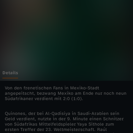
0
2
6
-
M
e
Details
x
Von den frenetischen Fans in Mexiko-Stadt
angepeitscht, bezwang Mexiko am Ende nur noch neun
Südafrikaner verdient mit 2:0 (1:0).
i
Quinones, der bei Al-Qadisiya in Saudi-Arabien sein
k
Geld verdient, nutzte in der 9. Minute einen Schnitzer
von Südafrikas Mittelfeldspieler Yaya Sithole zum
o
ersten Treffer der 23. Weltmeisterschaft. Raúl