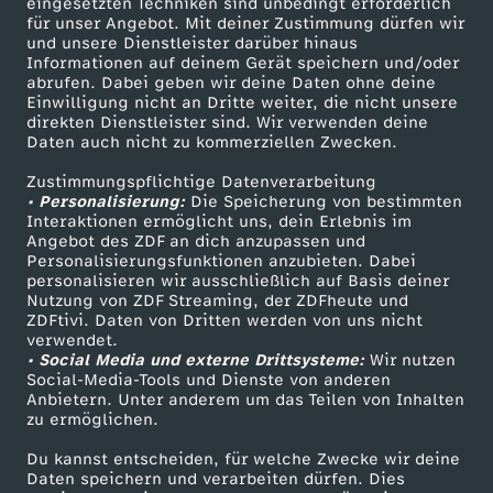
r
eingesetzten Techniken sind unbedingt erforderlich
für unser Angebot. Mit deiner Zustimmung dürfen wir
Mehr ZDF
Service
und unsere Dienstleister darüber hinaus
F
Informationen auf deinem Gerät speichern und/oder
ZDF-Apps
ZDFmitreden
abrufen. Dabei geben wir deine Daten ohne deine
Einwilligung nicht an Dritte weiter, die nicht unsere
u
Smart TV
Kontakt zum ZDF
direkten Dienstleister sind. Wir verwenden deine
Daten auch nicht zu kommerziellen Zwecken.
ZDFtext
Tickets
ß
Zustimmungspflichtige Datenverarbeitung
Livestreams
Zuschauerservice
• Personalisierung:
Die Speicherung von bestimmten
b
Sendungen A-Z
Hilfe
Interaktionen ermöglicht uns, dein Erlebnis im
Angebot des ZDF an dich anzupassen und
TV-Programm
Personalisierungsfunktionen anzubieten. Dabei
a
personalisieren wir ausschließlich auf Basis deiner
Nutzung von ZDF Streaming, der ZDFheute und
l
ZDFtivi. Daten von Dritten werden von uns nicht
Das ZDF
verwendet.
• Social Media und externe Drittsysteme:
Wir nutzen
ZDF Unternehmen
l
Social-Media-Tools und Dienste von anderen
Anbietern. Unter anderem um das Teilen von Inhalten
Karriere
zu ermöglichen.
-
Presseportal
Du kannst entscheiden, für welche Zwecke wir deine
ZDF goes Schule
W
Daten speichern und verarbeiten dürfen. Dies