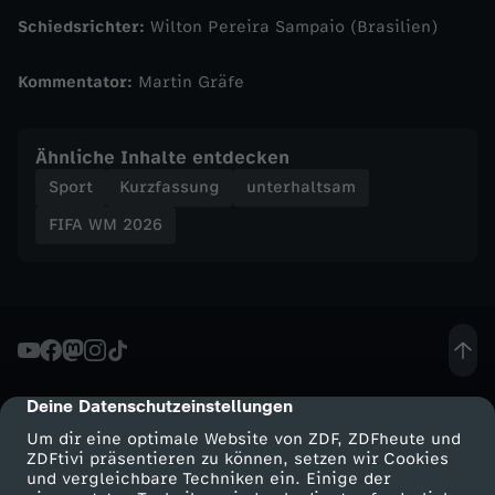
A
Schiedsrichter:
Wilton Pereira Sampaio (Brasilien)
u
Kommentator:
Martin Gräfe
f
Ähnliche Inhalte entdecken
t
Sport
Kurzfassung
unterhaltsam
FIFA WM 2026
a
k
t
d
Deine Datenschutzeinstellungen
cmp-dialog-description
Um dir eine optimale Website von ZDF, ZDFheute und
e
ZDFtivi präsentieren zu können, setzen wir Cookies
und vergleichbare Techniken ein. Einige der