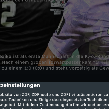
rzeitig den Gruppensieg.
exiko
ist als erste Mannschaft in die K.-o.-Rund
 Nach einem groben Torwartpatzer kam "El Tri
zu einem 1:0 (0:0) und steht vorzeitig als Gew
zeinstellungen
cription
eht als Gruppensieger fest
ebsite von ZDF, ZDFheute und ZDFtivi präsentieren zu
are Techniken ein. Einige der eingesetzten Techniken
 Angebot. Mit deiner Zustimmung dürfen wir und unser
 der Partie erzielte Luis Romo (50. Minute). Am