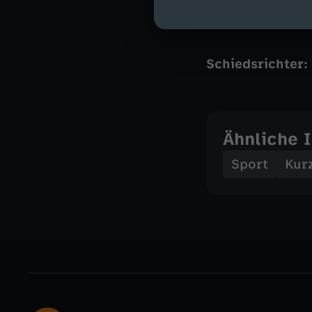
Trainer:
Hong M
Schiedsrichter:
Ähnliche 
Sport
Kur