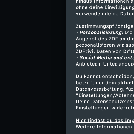
hinaus Informationen a
Mexiko aber krä
ohne deine Einwilligung
im legendären A
verwenden deine Daten
gewinnen, würde
austragen.
Zustimmungspflichtige
• Personalisierung:
Die 
Angebot des ZDF an dic
personalisieren wir au
Die Aufst
ZDFtivi. Daten von Dri
• Social Media und ext
Mexiko:
Rangel -
Anbietern. Unter ander
Lira, Gutiérrez 
Du kannst entscheiden,
Quinones (84. H
betrifft nur dein aktu
Trainer:
Aguirre
Datenverarbeitung, für 
"Einstellungen/Ablehn
Deine Datenschutzeinst
Einstellungen widerruf
Südkorea:
Kim S
Moon-hwan (71.
Hier findest du das Im
Sung), Seol You
Weitere Informationen 
Oh Hyeon-Gyu),