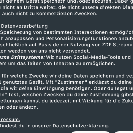
uf deinem Gerät speichern und/oder abrufen. Dabei 
ftig um den Sieg zittern. Mexiko wird sein Sec
 nicht an Dritte weiter, die nicht unsere direkten Dien
ztekenstadion spielen. Und sollten die Mexika
 auch nicht zu kommerziellen Zwecken.
n sie die Achtelfinalpartie ebenfalls in dem F
 Datenverarbeitung
Speicherung von bestimmten Interaktionen ermöglicht
h anzupassen und Personalisierungsfunktionen anzub
sschließlich auf Basis deiner Nutzung von ZDF Stream
ellungen:
tten werden von uns nicht verwendet.
erne Drittsysteme:
Wir nutzen Social-Media-Tools und
 Sanchez, Alvarez, Vázquez, Gallardo - Romo (7
em um das Teilen von Inhalten zu ermöglichen.
(71. Pineda) - Alvarado (80. Reyes), Jimenez (8
 für welche Zwecke wir deine Daten speichern und ver
uerta).
ell genutztes Gerät. Mit "Zustimmen" erklärst du dein
die wir deine Einwilligung benötigen. Oder du legst u
en" fest, welchen Zwecken du deine Zustimmung gibst
ellungen kannst du jederzeit mit Wirkung für die Zuku
en oder ändern.
eung-gyu - Lee Han-beom, Kim Min-jae, Lee Gi
 Eom Ji-Sung), Hwang In-beom, Paik Seung-Ho
pressum.
ng-woo (71. Yang Hyun-jun) - Lee Kang-in, Son
findest du in unserer Datenschutzerklärung.
 Lee Jae-sung (57. Hwang Hee-chan).