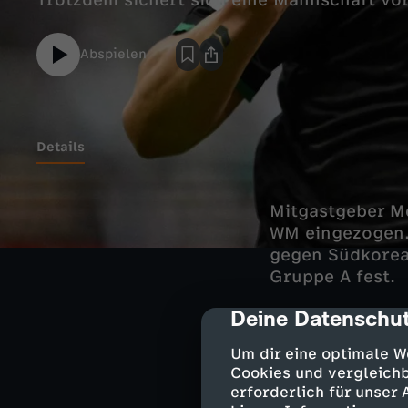
Trotzdem sichert sich eine Mannschaft vo
Abspielen
Details
Mitgastgeber
M
WM eingezogen.
gegen Südkorea 
Gruppe A fest.
Deine Datenschut
cmp-dialog-des
Mexiko st
Um dir eine optimale W
Cookies und vergleichb
erforderlich für unser
Das einzige Tor