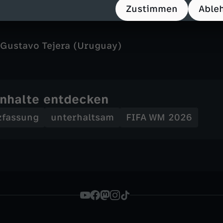
yung-bo
Zustimmen
Able
Gustavo Tejera (Uruguay)
Inhalte entdecken
zfassung
unterhaltsam
FIFA WM 2026