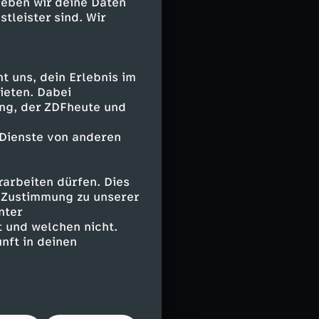
geben wir deine Daten
hzehntelfinale
stleister sind. Wir
ner auch das
ußball-Tempel
 uns, dein Erlebnis im
ieten. Dabei
ing, der ZDFheute und
 Dienste von anderen
1. Vargas),
0. Gimenez),
arbeiten dürfen. Dies
e Zustimmung zu unserer
nter
 und welchen nicht.
nft in deinen
-Hyeok - Kim
 (77. Cho Gue-
 Heung-min (57.