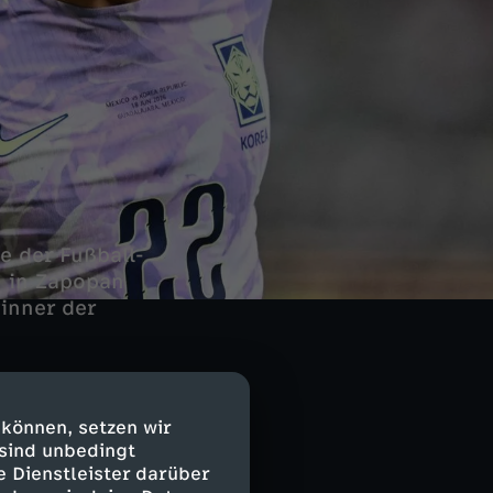
e der Fußball-
" in Zapopan
inner der
 können, setzen wir
 sind unbedingt
e Dienstleister darüber
 Ende musste