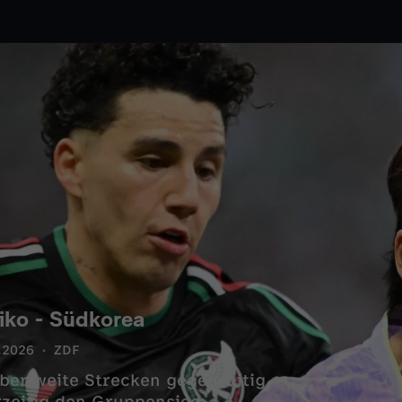
xiko - Südkorea
.2026
ZDF
ber weite Strecken gegenseitig.