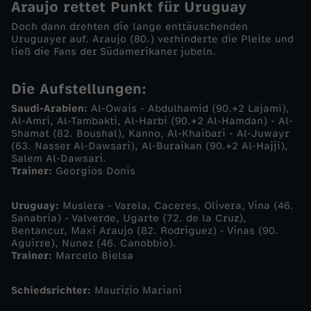
Araujo rettet Punkt für Uruguay
A
Doch dann drehten die lange enttäuschenden
Uruguayer auf. Araujo (80.) verhinderte die Pleite und
ließ die Fans der Südamerikaner jubeln.
r
Die Aufstellungen:
a
Saudi-Arabien:
Al-Owais - Abdulhamid (90.+2 Lajami),
Al-Amri, Al-Tambakti, Al-Harbi (90.+2 Al-Hamdan) - Al-
b
Shamat (82. Boushal), Kanno, Al-Khaibari - Al-Juwayr
(63. Nasser Al-Dawsari), Al-Buraikan (90.+2 Al-Hajji),
i
Salem Al-Dawsari.
Trainer:
Georgios Donis
e
Uruguay:
Muslera - Varela, Caceres, Olivera, Vina (46.
Sanabria) - Valverde, Ugarte (72. de la Cruz),
n
Bentancur, Maxi Araujo (82. Rodriguez) - Vinas (90.
Aguirre), Nunez (46. Canobbio).
Trainer:
Marcelo Bielsa
v
e
Schiedsrichter:
Maurizio Mariani