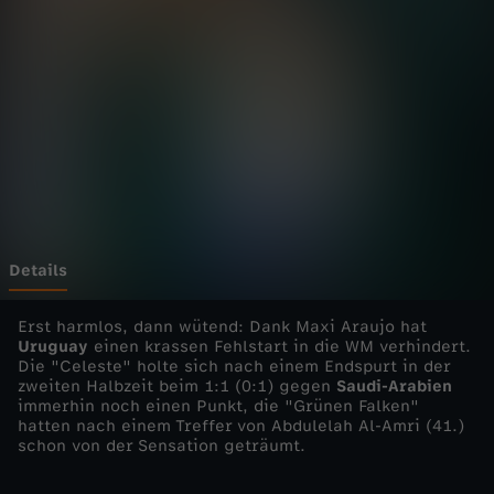
0
2
6
-
S
a
Details
u
Erst harmlos, dann wütend: Dank Maxi Araujo hat
Uruguay
einen krassen Fehlstart in die WM verhindert.
Die "Celeste" holte sich nach einem Endspurt in der
d
zweiten Halbzeit beim 1:1 (0:1) gegen
Saudi-Arabien
immerhin noch einen Punkt, die "Grünen Falken"
i
hatten nach einem Treffer von Abdulelah Al-Amri (41.)
schon von der Sensation geträumt.
-