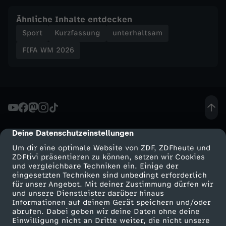
r
Ähnliche Inhalte entdecken
Sport
Kurzfassung
unterhaltsam
s
FIFA WM 2026
e
t
z
t
Deine Datenschutzeinstellungen
cmp-dialog-description
Um dir eine optimale Website von ZDF, ZDFheute und
U
ZDFtivi präsentieren zu können, setzen wir Cookies
und vergleichbare Techniken ein. Einige der
eingesetzten Techniken sind unbedingt erforderlich
r
für unser Angebot. Mit deiner Zustimmung dürfen wir
Mehr ZDF
Service
und unsere Dienstleister darüber hinaus
Informationen auf deinem Gerät speichern und/oder
u
ZDF-Apps
ZDFmitreden
abrufen. Dabei geben wir deine Daten ohne deine
Einwilligung nicht an Dritte weiter, die nicht unsere
Smart TV
Kontakt zum ZDF