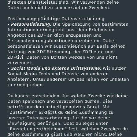
g
direkten Dienstleister sind. Wir verwenden deine
Daten auch nicht zu kommerziellen Zwecken.
ZDFtext
Tickets
u
Zustimmungspflichtige Datenverarbeitung
Livestreams
Zuschauerservice
• Personalisierung:
Die Speicherung von bestimmten
Sendungen A-Z
Hilfe
Interaktionen ermöglicht uns, dein Erlebnis im
a
Angebot des ZDF an dich anzupassen und
TV-Programm
Personalisierungsfunktionen anzubieten. Dabei
y
personalisieren wir ausschließlich auf Basis deiner
Nutzung von ZDF Streaming, der ZDFheute und
ZDFtivi. Daten von Dritten werden von uns nicht
e
Das ZDF
verwendet.
• Social Media und externe Drittsysteme:
Wir nutzen
ZDF Unternehmen
Social-Media-Tools und Dienste von anderen
i
Anbietern. Unter anderem um das Teilen von Inhalten
Karriere
zu ermöglichen.
n
Presseportal
Du kannst entscheiden, für welche Zwecke wir deine
ZDF goes Schule
Daten speichern und verarbeiten dürfen. Dies
e
betrifft nur dein aktuell genutztes Gerät. Mit
Werbefernsehen
"Zustimmen" erklärst du deine Zustimmung zu
unserer Datenverarbeitung, für die wir deine
n
Mainzelmännchen
Einwilligung benötigen. Oder du legst unter
"Einstellungen/Ablehnen" fest, welchen Zwecken du
D
deine Zustimmung gibst und welchen nicht. Deine