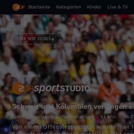
Startseite
Kategorien
Kinder
Live & TV
FIFA WM 2026
Schweiz und Kolumbien verlangen ei
Sport
Kurzfassung
unterhaltsam
11 Min.
08.0
Von einem Offensivspektakel konnte man 