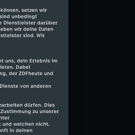
nem
 können, setzen wir
ich schon zuvor
 sind unbedingt
von der besten
e Dienstleister darüber
geben wir deine Daten
stleister sind. Wir
zt 1954 im
hase
 uns, dein Erlebnis im
ieten. Dabei
ing, der ZDFheute und
 Dienste von anderen
ez (71. Muheim)
arbeiten dürfen. Dies
der (103.
e Zustimmung zu unserer
nter
 und welchen nicht.
nft in deinen