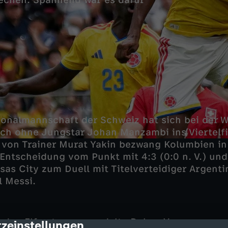
echen. Spannend war es dafür
ionalmannschaft der Schweiz hat sich bei der 
ch ohne Jungstar Johan Manzambi ins Viertelfi
von Trainer Murat Yakin bezwang Kolumbien in
 Entscheidung vom Punkt mit 4:3 (0:0 n. V.) und
sas City zum Duell mit Titelverteidiger Argenti
l Messi.
nden Elfmeter verwandelte Ruben Vargas, zuvor
zeinstellungen
cription