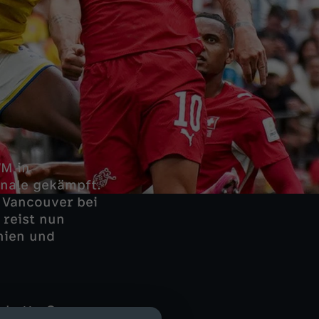
WM in
nale gekämpft.
 Vancouver bei
 reist nun
nien und
 hatte Gregor