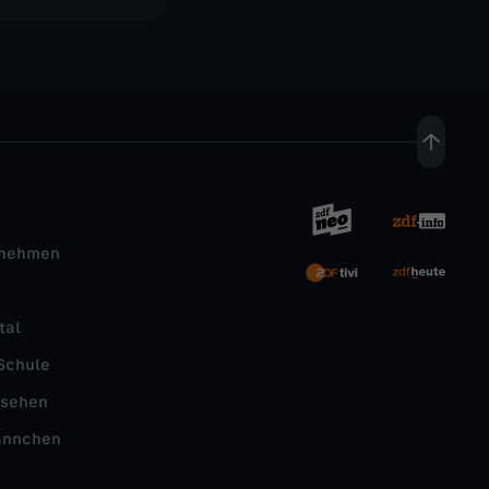
rnehmen
tal
Schule
nsehen
ännchen