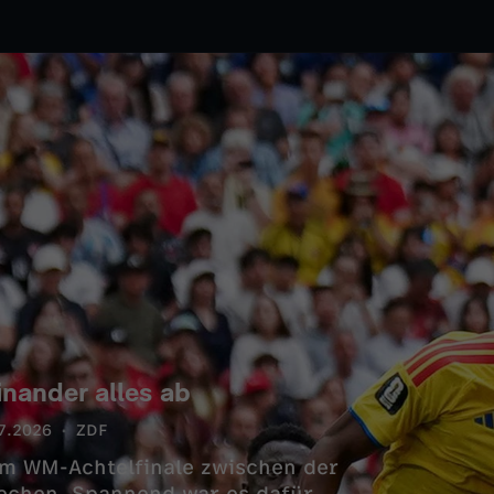
nander alles ab
7.2026
ZDF
im WM-Achtelfinale zwischen der