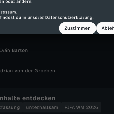
en oder ändern.
as - Munoz, Sánchez, Lucumi (119. Mina), Moji
pressum.
findest du in unserer Datenschutzerklärung.
 Montoya), J. Arias (66. Campaz) - Rodríguez (6
rnández), Diaz
Zustimmen
Able
Lorenzo
Iván Barton
drian von der Groeben
Inhalte entdecken
zfassung
unterhaltsam
FIFA WM 2026