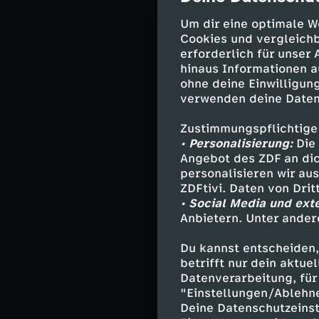
Kobel gegen Cuc
Um dir eine optimale W
Lattentreffer v
Cookies und vergleichb
auf einen stark
erforderlich für unser
WM ihrer Geschi
hinaus Informationen a
ohne deine Einwilligung
verwenden deine Daten
Ins Viertelfina
Zustimmungspflichtige
eigenen Land ge
• Personalisierung:
Die 
überstehen.
Angebot des ZDF an dic
personalisieren wir au
ZDFtivi. Daten von Dri
• Social Media und ext
Die Aufst
Anbietern. Unter ander
Schweiz:
Kobel -
Du kannst entscheiden,
- Xhaka, Freuler
betrifft nur dein aktu
Amdouni) - Embo
Datenverarbeitung, für 
"Einstellungen/Ablehn
Trainer:
Murat 
Deine Datenschutzeinst