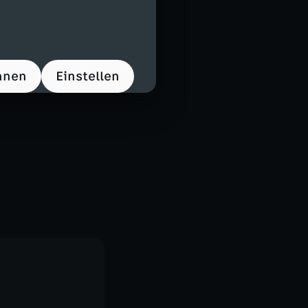
ca - Puerta,
6. Quintero),
hnen
Einstellen