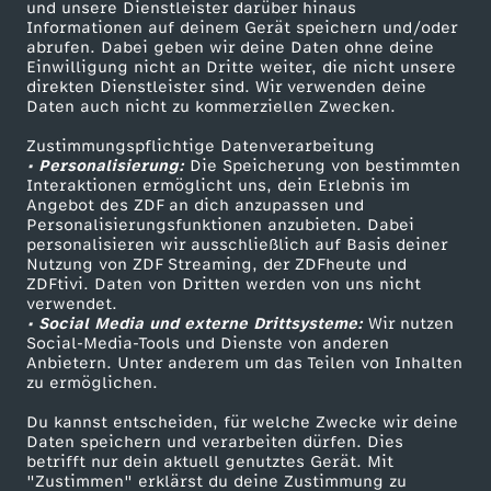
e
Mehr ZDF
Service
und unsere Dienstleister darüber hinaus
Informationen auf deinem Gerät speichern und/oder
ZDF-Apps
ZDFmitreden
abrufen. Dabei geben wir deine Daten ohne deine
g
Einwilligung nicht an Dritte weiter, die nicht unsere
Smart TV
Kontakt zum ZDF
direkten Dienstleister sind. Wir verwenden deine
Daten auch nicht zu kommerziellen Zwecken.
e
ZDFtext
Tickets
Zustimmungspflichtige Datenverarbeitung
Livestreams
Zuschauerservice
n
• Personalisierung:
Die Speicherung von bestimmten
Sendungen A-Z
Hilfe
Interaktionen ermöglicht uns, dein Erlebnis im
Angebot des ZDF an dich anzupassen und
S
TV-Programm
Personalisierungsfunktionen anzubieten. Dabei
personalisieren wir ausschließlich auf Basis deiner
Nutzung von ZDF Streaming, der ZDFheute und
ü
ZDFtivi. Daten von Dritten werden von uns nicht
Das ZDF
verwendet.
d
• Social Media und externe Drittsysteme:
Wir nutzen
ZDF Unternehmen
Social-Media-Tools und Dienste von anderen
Anbietern. Unter anderem um das Teilen von Inhalten
Karriere
k
zu ermöglichen.
Presseportal
Du kannst entscheiden, für welche Zwecke wir deine
o
ZDF goes Schule
Daten speichern und verarbeiten dürfen. Dies
betrifft nur dein aktuell genutztes Gerät. Mit
Werbefernsehen
r
"Zustimmen" erklärst du deine Zustimmung zu