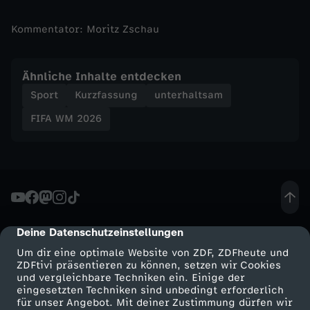
ü
Kommentator: Moritz Zschau
d
Ähnliche Inhalte entdecken
a
Sport
Kurzfassung
unterhaltsam
f
FIFA WM 2026
r
i
k
Deine Datenschutzeinstellungen
cmp-dialog-description
a
Um dir eine optimale Website von ZDF, ZDFheute und
ZDFtivi präsentieren zu können, setzen wir Cookies
und vergleichbare Techniken ein. Einige der
g
eingesetzten Techniken sind unbedingt erforderlich
für unser Angebot. Mit deiner Zustimmung dürfen wir