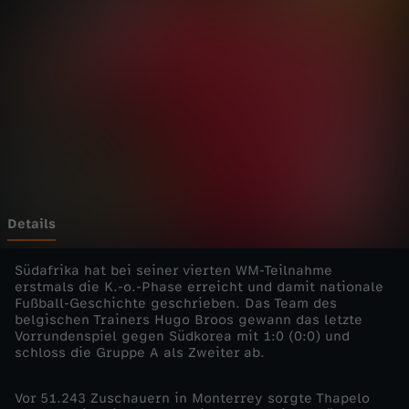
0
2
6
-
S
p
Details
a
Südafrika hat bei seiner vierten WM-Teilnahme
erstmals die K.-o.-Phase erreicht und damit nationale
Fußball-Geschichte geschrieben. Das Team des
n
belgischen Trainers Hugo Broos gewann das letzte
Vorrundenspiel gegen Südkorea mit 1:0 (0:0) und
n
schloss die Gruppe A als Zweiter ab.
u
Vor 51.243 Zuschauern in Monterrey sorgte Thapelo