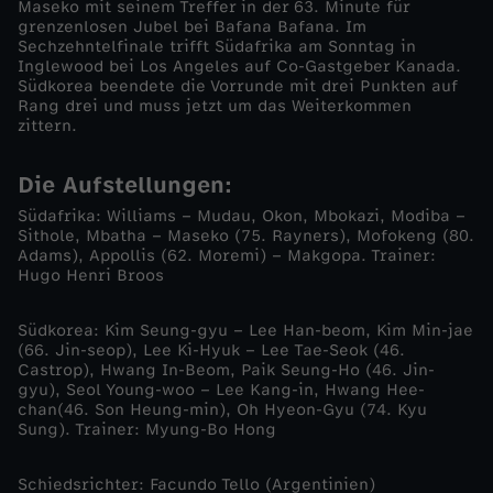
Maseko mit seinem Treffer in der 63. Minute für
grenzenlosen Jubel bei Bafana Bafana. Im
n
Sechzehntelfinale trifft Südafrika am Sonntag in
Inglewood bei Los Angeles auf Co-Gastgeber Kanada.
Südkorea beendete die Vorrunde mit drei Punkten auf
g
Rang drei und muss jetzt um das Weiterkommen
zittern.
p
Die Aufstellungen:
u
Südafrika: Williams – Mudau, Okon, Mbokazi, Modiba –
Sithole, Mbatha – Maseko (75. Rayners), Mofokeng (80.
r
Adams), Appollis (62. Moremi) – Makgopa. Trainer:
Hugo Henri Broos
b
Südkorea: Kim Seung-gyu – Lee Han-beom, Kim Min-jae
(66. Jin-seop), Lee Ki-Hyuk – Lee Tae-Seok (46.
e
Castrop), Hwang In-Beom, Paik Seung-Ho (46. Jin-
gyu), Seol Young-woo – Lee Kang-in, Hwang Hee-
i
chan(46. Son Heung-min), Oh Hyeon-Gyu (74. Kyu
Sung). Trainer: Myung-Bo Hong
S
Schiedsrichter: Facundo Tello (Argentinien)