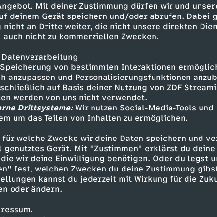
 Angebot. Mit deiner Zustimmung dürfen wir und unser
uf deinem Gerät speichern und/oder abrufen. Dabei 
 nicht an Dritte weiter, die nicht unsere direkten Dien
 auch nicht zu kommerziellen Zwecken.
 Datenverarbeitung
Speicherung von bestimmten Interaktionen ermöglicht
h anzupassen und Personalisierungsfunktionen anzub
sschließlich auf Basis deiner Nutzung von ZDF Stream
tten werden von uns nicht verwendet.
erne Drittsysteme:
Wir nutzen Social-Media-Tools und
em um das Teilen von Inhalten zu ermöglichen.
Inhalte entdecken
 für welche Zwecke wir deine Daten speichern und ver
estream
unterhaltsam
Paralympics 2026
ell genutztes Gerät. Mit "Zustimmen" erklärst du dein
die wir deine Einwilligung benötigen. Oder du legst u
en" fest, welchen Zwecken du deine Zustimmung gibst
ellungen kannst du jederzeit mit Wirkung für die Zuku
en oder ändern.
pressum.