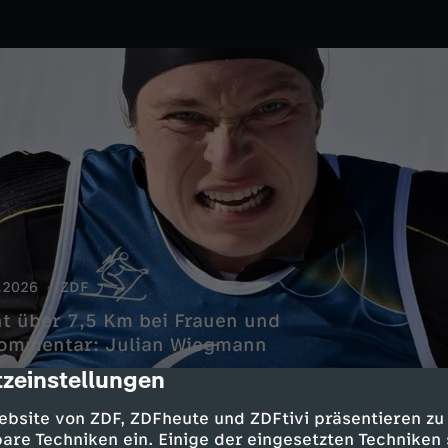
.2026
ZDF
nt über 7,5 Km bei Frauen und
-Kommentar: Julian Wiegmann
zeinstellungen
cription
ebsite von ZDF, ZDFheute und ZDFtivi präsentieren zu
are Techniken ein. Einige der eingesetzten Techniken