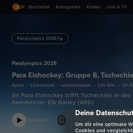
Startseite
Kategorien
Kinder
Live & TV
Paralympics 2026
Paralympics 2026
Para Eishockey: Gruppe B, Tschechi
Sport
Livestream
unterhaltsam
130 Min.
07.0
Im Para Eishockey trifft Tschechien in der
Kommentar: Eik Galley (ARD)
Deine Datenschut
cmp-dialog-des
Abspielen
Um dir eine optimale W
Cookies und vergleichb