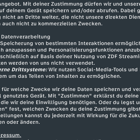
 Angebot. Mit deiner Zustimmung dürfen wir und unser
uf deinem Gerät speichern und/oder abrufen. Dabei 
 nicht an Dritte weiter, die nicht unsere direkten Dien
 auch nicht zu kommerziellen Zwecken.
 Datenverarbeitung
Speicherung von bestimmten Interaktionen ermöglicht
h anzupassen und Personalisierungsfunktionen anzub
sschließlich auf Basis deiner Nutzung von ZDF Stream
tten werden von uns nicht verwendet.
erne Drittsysteme:
Wir nutzen Social-Media-Tools und
em um das Teilen von Inhalten zu ermöglichen.
Inhalte entdecken
 für welche Zwecke wir deine Daten speichern und ver
estream
unterhaltsam
Paralympics 2026
ell genutztes Gerät. Mit "Zustimmen" erklärst du dein
die wir deine Einwilligung benötigen. Oder du legst u
en" fest, welchen Zwecken du deine Zustimmung gibst
ellungen kannst du jederzeit mit Wirkung für die Zuku
en oder ändern.
pressum.