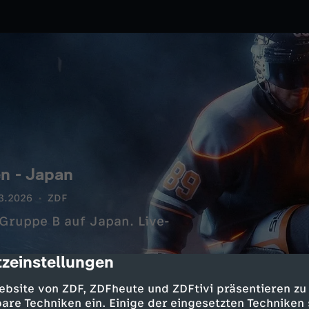
en - Japan
3.2026
ZDF
 Gruppe B auf Japan. Live-
zeinstellungen
cription
ebsite von ZDF, ZDFheute und ZDFtivi präsentieren zu
are Techniken ein. Einige der eingesetzten Techniken