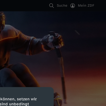
Suche
Mein ZDF
 können, setzen wir
 sind unbedingt