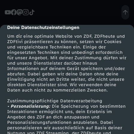
a
r
Deine Datenschutzeinstellungen
cmp-dialog-description
Um dir eine optimale Website von ZDF, ZDFheute und
a
ZDFtivi präsentieren zu können, setzen wir Cookies
und vergleichbare Techniken ein. Einige der
eingesetzten Techniken sind unbedingt erforderlich
E
für unser Angebot. Mit deiner Zustimmung dürfen wir
Mehr ZDF
Service
und unsere Dienstleister darüber hinaus
i
Informationen auf deinem Gerät speichern und/oder
ZDF-Apps
ZDFmitreden
abrufen. Dabei geben wir deine Daten ohne deine
Einwilligung nicht an Dritte weiter, die nicht unsere
s
Smart TV
Kontakt zum ZDF
direkten Dienstleister sind. Wir verwenden deine
Daten auch nicht zu kommerziellen Zwecken.
ZDFtext
Tickets
h
Zustimmungspflichtige Datenverarbeitung
Livestreams
Zuschauerservice
• Personalisierung:
Die Speicherung von bestimmten
o
Sendungen A-Z
Hilfe
Interaktionen ermöglicht uns, dein Erlebnis im
Angebot des ZDF an dich anzupassen und
TV-Programm
Personalisierungsfunktionen anzubieten. Dabei
c
personalisieren wir ausschließlich auf Basis deiner
Nutzung von ZDF Streaming, der ZDFheute und