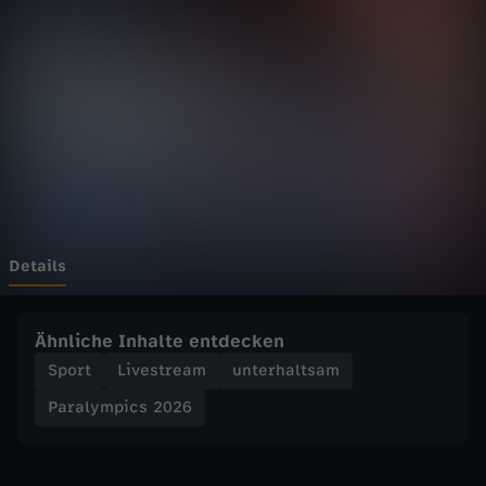
p
i
c
s
2
0
Details
2
Ähnliche Inhalte entdecken
6
Sport
Livestream
unterhaltsam
Paralympics 2026
-
P