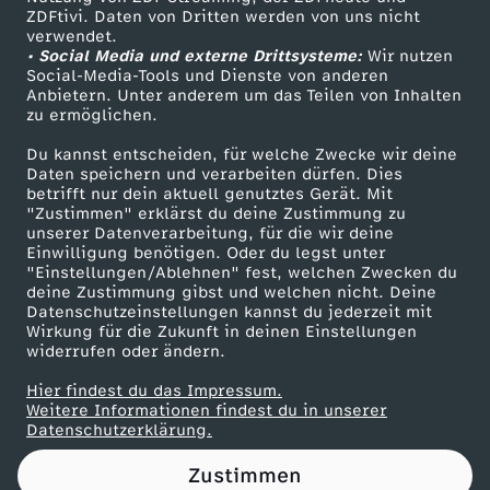
ZDFtivi. Daten von Dritten werden von uns nicht
k
Das ZDF
verwendet.
• Social Media und externe Drittsysteme:
Wir nutzen
ZDF Unternehmen
e
Social-Media-Tools und Dienste von anderen
Anbietern. Unter anderem um das Teilen von Inhalten
Karriere
zu ermöglichen.
y
Presseportal
Du kannst entscheiden, für welche Zwecke wir deine
ZDF goes Schule
Daten speichern und verarbeiten dürfen. Dies
:
betrifft nur dein aktuell genutztes Gerät. Mit
Werbefernsehen
"Zustimmen" erklärst du deine Zustimmung zu
S
unserer Datenverarbeitung, für die wir deine
Mainzelmännchen
Einwilligung benötigen. Oder du legst unter
"Einstellungen/Ablehnen" fest, welchen Zwecken du
p
deine Zustimmung gibst und welchen nicht. Deine
Datenschutzeinstellungen kannst du jederzeit mit
Wirkung für die Zukunft in deinen Einstellungen
i
widerrufen oder ändern.
e
Hier findest du das Impressum.
Partner
Weitere Informationen findest du in unserer
Datenschutzerklärung.
l
Zustimmen