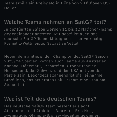
Team erhält ein Preisgeld in Höhe von 2 Millionen US-
e
Dollar.
l
Welche Teams nehmen an SailGP teil?
In der fünften Saison werden 11 bis 12 Nationen-Teams
n
gegeneinander antreten. Mit dabei ist auch das
deutsche SailGP-Team; Miteigner ist der viermalige
:
Formel 1-Weltmeister Sebastian Vettel.
S
Neben dem amtierenden Champion der SailGP Saison
2023/24 Spanien werden auch Teams aus Australien,
Kanada, Dänemark, Frankreich, Großbritannien,
a
Neuseeland, der Schweiz und den USA mit von der
Partie sein. Besonders spannend ist die Teilnahme
i
Brasiliens, das als erstes SailGP Team eine Frau am
Steuer hat.
l
Wer ist Teil des deutschen Teams?
G
Das deutsche SailGP Team besteht aus acht
Athletinnen und Athleten. Fahrer ist Erik Heil,
zweimaliger Olympia-Bronze-Medaillengewinner.