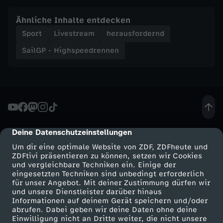
Ähnliche Inhalte entdecken
Sport
Livestream
herausfordernd
SailGP - Highspeedrennen
Deine Datenschutzeinstellungen
cmp-dialog-description
Um dir eine optimale Website von ZDF, ZDFheute und
ZDFtivi präsentieren zu können, setzen wir Cookies
und vergleichbare Techniken ein. Einige der
eingesetzten Techniken sind unbedingt erforderlich
für unser Angebot. Mit deiner Zustimmung dürfen wir
Mehr ZDF
Service
und unsere Dienstleister darüber hinaus
Informationen auf deinem Gerät speichern und/oder
ZDF-Apps
ZDFmitreden
abrufen. Dabei geben wir deine Daten ohne deine
Einwilligung nicht an Dritte weiter, die nicht unsere
Smart TV
Kontakt zum ZDF