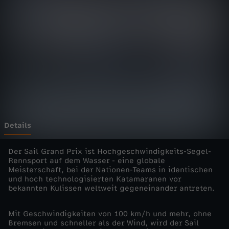
H
Wechseln zu: ZDFheute
i
g
h
s
p
Details
e
Der Sail Grand Prix ist Hochgeschwindigkeits-Segel-
Rennsport auf dem Wasser - eine globale
Meisterschaft, bei der Nationen-Teams in identischen
e
und hoch technologisierten Katamaranen vor
bekannten Kulissen weltweit gegeneinander antreten.
d
Mit Geschwindigkeiten von 100 km/h und mehr, ohne
r
Bremsen und schneller als der Wind, wird der Sail