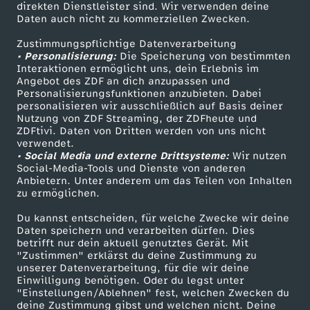
direkten Dienstleister sind. Wir verwenden deine
Daten auch nicht zu kommerziellen Zwecken.
ZDFtext
Tickets
Zustimmungspflichtige Datenverarbeitung
Livestreams
Zuschauerservice
• Personalisierung:
Die Speicherung von bestimmten
Sendungen A-Z
Hilfe
Interaktionen ermöglicht uns, dein Erlebnis im
Angebot des ZDF an dich anzupassen und
TV-Programm
Personalisierungsfunktionen anzubieten. Dabei
personalisieren wir ausschließlich auf Basis deiner
Nutzung von ZDF Streaming, der ZDFheute und
ZDFtivi. Daten von Dritten werden von uns nicht
Das ZDF
verwendet.
• Social Media und externe Drittsysteme:
Wir nutzen
ZDF Unternehmen
Social-Media-Tools und Dienste von anderen
Anbietern. Unter anderem um das Teilen von Inhalten
Karriere
zu ermöglichen.
Presseportal
Du kannst entscheiden, für welche Zwecke wir deine
ZDF goes Schule
Daten speichern und verarbeiten dürfen. Dies
betrifft nur dein aktuell genutztes Gerät. Mit
Werbefernsehen
"Zustimmen" erklärst du deine Zustimmung zu
unserer Datenverarbeitung, für die wir deine
Mainzelmännchen
Einwilligung benötigen. Oder du legst unter
"Einstellungen/Ablehnen" fest, welchen Zwecken du
deine Zustimmung gibst und welchen nicht. Deine