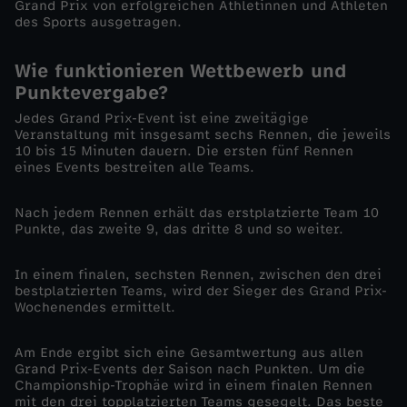
Grand Prix von erfolgreichen Athletinnen und Athleten
des Sports ausgetragen.
e
Wie funktionieren Wettbewerb und
n
Punktevergabe?
n
Jedes Grand Prix-Event ist eine zweitägige
Veranstaltung mit insgesamt sechs Rennen, die jeweils
10 bis 15 Minuten dauern. Die ersten fünf Rennen
e
eines Events bestreiten alle Teams.
n
Nach jedem Rennen erhält das erstplatzierte Team 10
Punkte, das zweite 9, das dritte 8 und so weiter.
-
In einem finalen, sechsten Rennen, zwischen den drei
bestplatzierten Teams, wird der Sieger des Grand Prix-
S
Wochenendes ermittelt.
e
Am Ende ergibt sich eine Gesamtwertung aus allen
Grand Prix-Events der Saison nach Punkten. Um die
g
Championship-Trophäe wird in einem finalen Rennen
mit den drei topplatzierten Teams gesegelt. Das beste