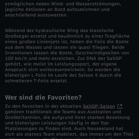
ermöglichen neben Wind- und Wasserströmungen,
jegliche Aktionen an Bord aufzuzeichnen und
l
anschließend auszuwerten.
i
Während der hydraulische Wing das klassische
Großsegel ersetzt und bauähnlich zu einer Tragfläche
f
eines großen Linienjets ist, heben die Foils die Boote
aus dem Wasser und lassen sie quasi fliegen. Beide
Inventionen lassen die Boote, Geschwindigkeiten von
a
100 km/h und mehr erreichen. Zur DNA der SailGP
gehört, wie meist im Leistungssport, der eigene
Anspruch sich weiterzuentwickeln. So werden die
x
bisherigen L Foils im Laufe der Saison 5 durch die
schnelleren T-Foils ersetzt.
Wer sind die Favoriten?
Zu den Favoriten in der aktuellen
SailGP-Saison
gehören traditionell die Teams aus Australien und
Großbritannien, die aufgrund ihrer starken Besetzung
und bisherigen Leistungen häufig in den Top-
Platzierungen zu finden sind. Auch Neuseeland hat
sich als starkes Team etabliert, das immer um den Titel