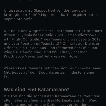
P
Unterstützt wird Skipper Heil von der jüngsten
2
Strategin der SailGP Liga: Anna Barth, ergänzt durch
Sophie Steinlein.
0
Die Rolle des Wingtrimmers übernimmt der Brite Stuart
2
Bithell, Olympiasieger Tokio 2020. James Wierzbowski
ist "Flight Controller" des Teams und war bereits 2019
in dieser Position im TeamSailGP China tätig. Die drei
6
Grinder, die für das Aus- und Einfahren der Foils und
Wings zuständig sind, sind Will Tiller, Jonathan
Knottnerus-Meyer und Felix van den Hövel.
v
Während des Rennens befinden sich bis zu sechs Team-
o
Mitglieder auf dem Boot, darunter mindestens eine
Frau.
r
Was sind F50 Katamarane?
H
Die F50 sind die schnellsten Katamarane der Welt. Vor
allem aber zeichnen sie drei Merkmale aus. Ein Wing,
a
die Foils und zahlreiche Datenmessgeräte, die es