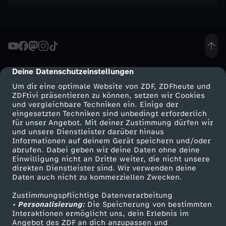
e
n
n
Deine Datenschutzeinstellungen
cmp-dialog-description
Um dir eine optimale Website von ZDF, ZDFheute und
e
ZDFtivi präsentieren zu können, setzen wir Cookies
und vergleichbare Techniken ein. Einige der
eingesetzten Techniken sind unbedingt erforderlich
n
für unser Angebot. Mit deiner Zustimmung dürfen wir
Mehr ZDF
Service
und unsere Dienstleister darüber hinaus
-
Informationen auf deinem Gerät speichern und/oder
ZDF-Apps
ZDFmitreden
abrufen. Dabei geben wir deine Daten ohne deine
Einwilligung nicht an Dritte weiter, die nicht unsere
D
Smart TV
Kontakt zum ZDF
direkten Dienstleister sind. Wir verwenden deine
Daten auch nicht zu kommerziellen Zwecken.
ZDFtext
Tickets
e
Zustimmungspflichtige Datenverarbeitung
Livestreams
Zuschauerservice
• Personalisierung:
Die Speicherung von bestimmten
u
Sendungen A-Z
Hilfe
Interaktionen ermöglicht uns, dein Erlebnis im
Angebot des ZDF an dich anzupassen und