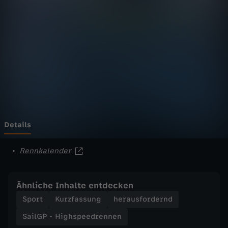
H
i
g
h
s
p
Details
e
Rennkalender
e
Ähnliche Inhalte entdecken
d
Sport
Kurzfassung
herausfordernd
SailGP - Highspeedrennen
r