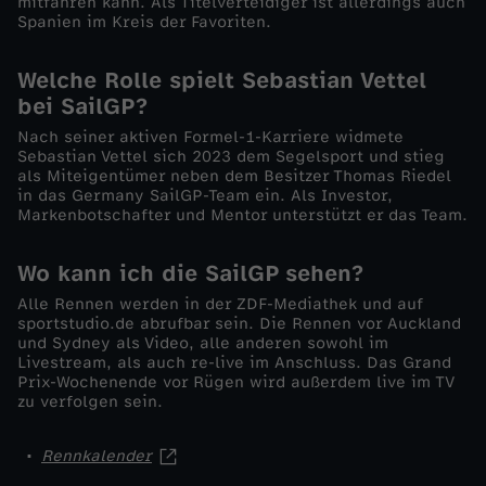
mitfahren kann. Als Titelverteidiger ist allerdings auch
3
Spanien im Kreis der Favoriten.
.
Welche Rolle spielt Sebastian Vettel
bei SailGP?
M
Nach seiner aktiven Formel-1-Karriere widmete
Sebastian Vettel sich 2023 dem Segelsport und stieg
ä
als Miteigentümer neben dem Besitzer Thomas Riedel
in das Germany SailGP-Team ein. Als Investor,
Markenbotschafter und Mentor unterstützt er das Team.
r
Wo kann ich die SailGP sehen?
z
Alle Rennen werden in der ZDF-Mediathek und auf
sportstudio.de abrufbar sein. Die Rennen vor Auckland
2
und Sydney als Video, alle anderen sowohl im
Livestream, als auch re-live im Anschluss. Das Grand
Prix-Wochenende vor Rügen wird außerdem live im TV
0
zu verfolgen sein.
2
Rennkalender