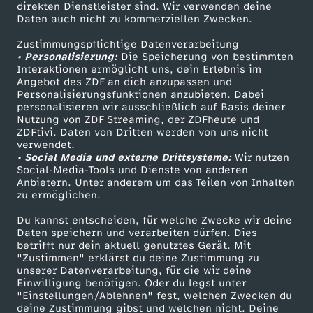
direkten Dienstleister sind. Wir verwenden deine
Daten auch nicht zu kommerziellen Zwecken.
ZDFtext
Tickets
Zustimmungspflichtige Datenverarbeitung
Livestreams
Zuschauerservice
• Personalisierung:
Die Speicherung von bestimmten
Sendungen A-Z
Hilfe
Interaktionen ermöglicht uns, dein Erlebnis im
Angebot des ZDF an dich anzupassen und
TV-Programm
Personalisierungsfunktionen anzubieten. Dabei
personalisieren wir ausschließlich auf Basis deiner
Nutzung von ZDF Streaming, der ZDFheute und
ZDFtivi. Daten von Dritten werden von uns nicht
Das ZDF
verwendet.
• Social Media und externe Drittsysteme:
Wir nutzen
ZDF Unternehmen
Social-Media-Tools und Dienste von anderen
Anbietern. Unter anderem um das Teilen von Inhalten
Karriere
zu ermöglichen.
Presseportal
Du kannst entscheiden, für welche Zwecke wir deine
ZDF goes Schule
Daten speichern und verarbeiten dürfen. Dies
betrifft nur dein aktuell genutztes Gerät. Mit
Werbefernsehen
"Zustimmen" erklärst du deine Zustimmung zu
unserer Datenverarbeitung, für die wir deine
Mainzelmännchen
Einwilligung benötigen. Oder du legst unter
"Einstellungen/Ablehnen" fest, welchen Zwecken du
deine Zustimmung gibst und welchen nicht. Deine