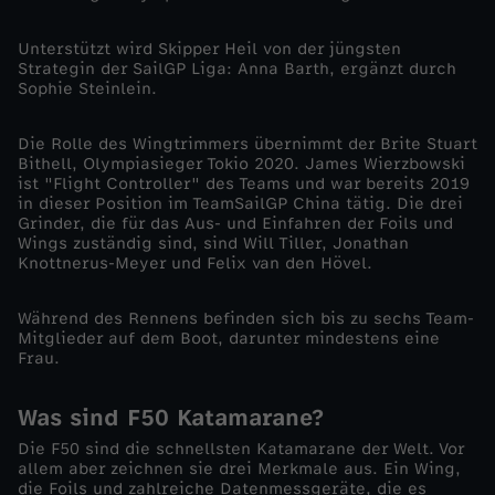
n
Unterstützt wird Skipper Heil von der jüngsten
i
Strategin der SailGP Liga: Anna Barth, ergänzt durch
Sophie Steinlein.
n
Die Rolle des Wingtrimmers übernimmt der Brite Stuart
S
Bithell, Olympiasieger Tokio 2020. James Wierzbowski
ist "Flight Controller" des Teams und war bereits 2019
in dieser Position im TeamSailGP China tätig. Die drei
a
Grinder, die für das Aus- und Einfahren der Foils und
Wings zuständig sind, sind Will Tiller, Jonathan
Knottnerus-Meyer und Felix van den Hövel.
n
Während des Rennens befinden sich bis zu sechs Team-
F
Mitglieder auf dem Boot, darunter mindestens eine
Frau.
r
Was sind F50 Katamarane?
a
Die F50 sind die schnellsten Katamarane der Welt. Vor
allem aber zeichnen sie drei Merkmale aus. Ein Wing,
n
die Foils und zahlreiche Datenmessgeräte, die es