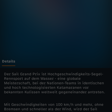
H
i
g
h
s
p
Details
e
Der Sail Grand Prix ist Hochgeschwindigkeits-Segel-
Rennsport auf dem Wasser - eine globale
Meisterschaft, bei der Nationen-Teams in identischen
e
und hoch technologisierten Katamaranen vor
bekannten Kulissen weltweit gegeneinander antreten.
d
Mit Geschwindigkeiten von 100 km/h und mehr, ohne
r
Bremsen und schneller als der Wind, wird der Sail