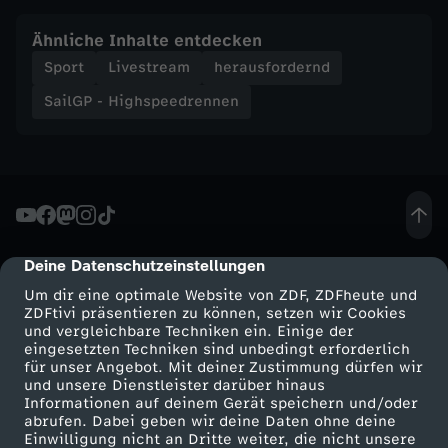
5
Ähnliche Inhalte entdecken
Sport
Livestream
herausfordernd
SailGP - Highspeedrennen
Deine Datenschutzeinstellungen
cmp-dialog-description
Um dir eine optimale Website von ZDF, ZDFheute und
ZDFtivi präsentieren zu können, setzen wir Cookies
und vergleichbare Techniken ein. Einige der
eingesetzten Techniken sind unbedingt erforderlich
für unser Angebot. Mit deiner Zustimmung dürfen wir
Mehr ZDF
Service
und unsere Dienstleister darüber hinaus
Informationen auf deinem Gerät speichern und/oder
ZDF-Apps
ZDFmitreden
abrufen. Dabei geben wir deine Daten ohne deine
Einwilligung nicht an Dritte weiter, die nicht unsere
Smart TV
Kontakt zum ZDF