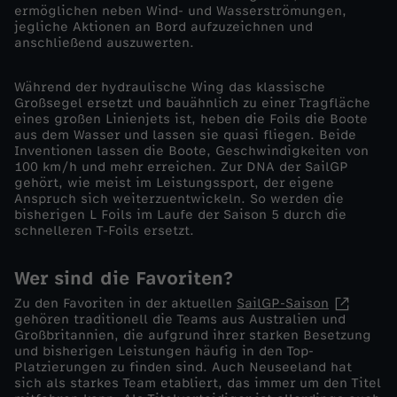
ermöglichen neben Wind- und Wasserströmungen,
jegliche Aktionen an Bord aufzuzeichnen und
c
anschließend auszuwerten.
i
Während der hydraulische Wing das klassische
Großsegel ersetzt und bauähnlich zu einer Tragfläche
s
eines großen Linienjets ist, heben die Foils die Boote
aus dem Wasser und lassen sie quasi fliegen. Beide
Inventionen lassen die Boote, Geschwindigkeiten von
c
100 km/h und mehr erreichen. Zur DNA der SailGP
gehört, wie meist im Leistungssport, der eigene
Anspruch sich weiterzuentwickeln. So werden die
o
bisherigen L Foils im Laufe der Saison 5 durch die
schnelleren T-Foils ersetzt.
v
Wer sind die Favoriten?
o
Zu den Favoriten in der aktuellen
SailGP-Saison
gehören traditionell die Teams aus Australien und
m
Großbritannien, die aufgrund ihrer starken Besetzung
und bisherigen Leistungen häufig in den Top-
Platzierungen zu finden sind. Auch Neuseeland hat
2
sich als starkes Team etabliert, das immer um den Titel