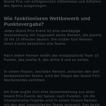
Grand Prix von erfolgreichen Athletinnen und Athleten
des Sports ausgetragen.
e
Wie funktionieren Wettbewerb und
n
Punktevergabe?
n
Jedes Grand Prix-Event ist eine zweitägige
Veranstaltung mit insgesamt sechs Rennen, die jeweils
10 bis 15 Minuten dauern. Die ersten fünf Rennen
e
eines Events bestreiten alle Teams.
n
Nach jedem Rennen erhält das erstplatzierte Team 10
Punkte, das zweite 9, das dritte 8 und so weiter.
-
In einem finalen, sechsten Rennen, zwischen den drei
bestplatzierten Teams, wird der Sieger des Grand Prix-
S
Wochenendes ermittelt.
a
Am Ende ergibt sich eine Gesamtwertung aus allen
Grand Prix-Events der Saison nach Punkten. Um die
i
Championship-Trophäe wird in einem finalen Rennen
mit den drei topplatzierten Teams gesegelt. Das beste