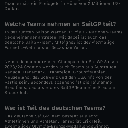
Team erhält ein Preisgeld in Höhe von 2 Millionen US-
l
Dollar.
G
Welche Teams nehmen an SailGP teil?
In der fünften Saison werden 11 bis 12 Nationen-Teams
P
gegeneinander antreten. Mit dabei ist auch das
deutsche SailGP-Team; Miteigner ist der viermalige
:
Formel 1-Weltmeister Sebastian Vettel.
R
Neben dem amtierenden Champion der SailGP Saison
2023/24 Spanien werden auch Teams aus Australien,
Kanada, Dänemark, Frankreich, Großbritannien,
e
Neuseeland, der Schweiz und den USA mit von der
Partie sein. Besonders spannend ist die Teilnahme
n
Brasiliens, das als erstes SailGP Team eine Frau am
Steuer hat.
n
Wer ist Teil des deutschen Teams?
e
Das deutsche SailGP Team besteht aus acht
Athletinnen und Athleten. Fahrer ist Erik Heil,
zweimaliger Olympia-Bronze-Medaillengewinner.