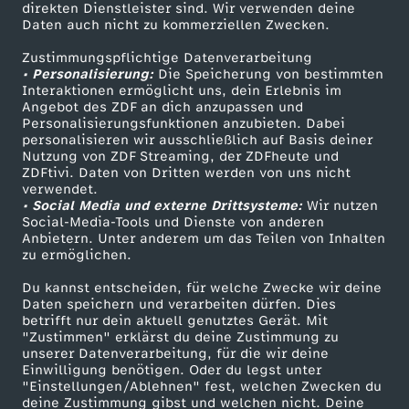
direkten Dienstleister sind. Wir verwenden deine
Daten auch nicht zu kommerziellen Zwecken.
ZDFtext
Tickets
Zustimmungspflichtige Datenverarbeitung
Livestreams
Zuschauerservice
• Personalisierung:
Die Speicherung von bestimmten
Sendungen A-Z
Hilfe
Interaktionen ermöglicht uns, dein Erlebnis im
Angebot des ZDF an dich anzupassen und
TV-Programm
Personalisierungsfunktionen anzubieten. Dabei
personalisieren wir ausschließlich auf Basis deiner
Nutzung von ZDF Streaming, der ZDFheute und
ZDFtivi. Daten von Dritten werden von uns nicht
Das ZDF
verwendet.
• Social Media und externe Drittsysteme:
Wir nutzen
ZDF Unternehmen
Social-Media-Tools und Dienste von anderen
Anbietern. Unter anderem um das Teilen von Inhalten
Karriere
zu ermöglichen.
Presseportal
Du kannst entscheiden, für welche Zwecke wir deine
ZDF goes Schule
Daten speichern und verarbeiten dürfen. Dies
betrifft nur dein aktuell genutztes Gerät. Mit
Werbefernsehen
"Zustimmen" erklärst du deine Zustimmung zu
unserer Datenverarbeitung, für die wir deine
Mainzelmännchen
Einwilligung benötigen. Oder du legst unter
"Einstellungen/Ablehnen" fest, welchen Zwecken du
deine Zustimmung gibst und welchen nicht. Deine