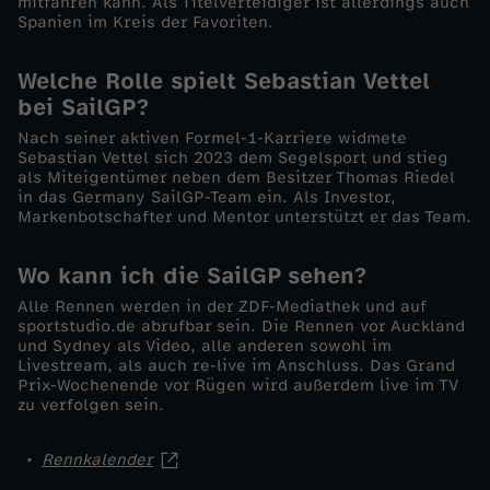
mitfahren kann. Als Titelverteidiger ist allerdings auch
.
Spanien im Kreis der Favoriten.
J
Welche Rolle spielt Sebastian Vettel
bei SailGP?
a
Nach seiner aktiven Formel-1-Karriere widmete
Sebastian Vettel sich 2023 dem Segelsport und stieg
n
als Miteigentümer neben dem Besitzer Thomas Riedel
in das Germany SailGP-Team ein. Als Investor,
Markenbotschafter und Mentor unterstützt er das Team.
u
Wo kann ich die SailGP sehen?
a
Alle Rennen werden in der ZDF-Mediathek und auf
sportstudio.de abrufbar sein. Die Rennen vor Auckland
r
und Sydney als Video, alle anderen sowohl im
Livestream, als auch re-live im Anschluss. Das Grand
Prix-Wochenende vor Rügen wird außerdem live im TV
zu verfolgen sein.
Rennkalender