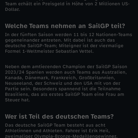
Team erhält ein Preisgeld in Höhe von 2 Millionen US-
l
Dollar.
G
Welche Teams nehmen an SailGP teil?
In der fünften Saison werden 11 bis 12 Nationen-Teams
P
gegeneinander antreten. Mit dabei ist auch das
deutsche SailGP-Team; Miteigner ist der viermalige
:
Formel 1-Weltmeister Sebastian Vettel.
D
Neben dem amtierenden Champion der SailGP Saison
2023/24 Spanien werden auch Teams aus Australien,
Kanada, Dänemark, Frankreich, Großbritannien,
i
Neuseeland, der Schweiz und den USA mit von der
Partie sein. Besonders spannend ist die Teilnahme
e
Brasiliens, das als erstes SailGP Team eine Frau am
Steuer hat.
R
Wer ist Teil des deutschen Teams?
e
Das deutsche SailGP Team besteht aus acht
Athletinnen und Athleten. Fahrer ist Erik Heil,
zweimaliger Olympia-Bronze-Medaillengewinner.