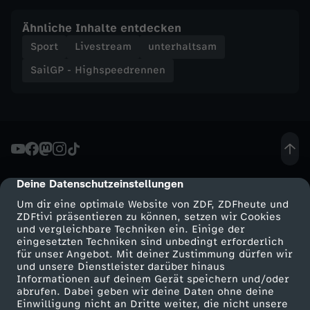
Ähnliche Inhalte entdecken
Sport
Livestream
unterhaltsam
SailGP - Highspeedrennen
Deine Datenschutzeinstellungen
cmp-dialog-description
Um dir eine optimale Website von ZDF, ZDFheute und
ZDFtivi präsentieren zu können, setzen wir Cookies
und vergleichbare Techniken ein. Einige der
eingesetzten Techniken sind unbedingt erforderlich
für unser Angebot. Mit deiner Zustimmung dürfen wir
Mehr ZDF
Service
und unsere Dienstleister darüber hinaus
Informationen auf deinem Gerät speichern und/oder
ZDF-Apps
ZDFmitreden
abrufen. Dabei geben wir deine Daten ohne deine
Einwilligung nicht an Dritte weiter, die nicht unsere
Smart TV
Kontakt zum ZDF