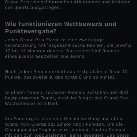
Grand Prix von erfolgreichen Athletinnen und Athleten
des Sports ausgetragen.
e
Wie funktionieren Wettbewerb und
n
Punktevergabe?
n
Jedes Grand Prix-Event ist eine zweitägige
Veranstaltung mit insgesamt sechs Rennen, die jeweils
10 bis 15 Minuten dauern. Die ersten fünf Rennen
e
eines Events bestreiten alle Teams.
n
Nach jedem Rennen erhält das erstplatzierte Team 10
Punkte, das zweite 9, das dritte 8 und so weiter.
-
In einem finalen, sechsten Rennen, zwischen den drei
bestplatzierten Teams, wird der Sieger des Grand Prix-
S
Wochenendes ermittelt.
a
Am Ende ergibt sich eine Gesamtwertung aus allen
Grand Prix-Events der Saison nach Punkten. Um die
i
Championship-Trophäe wird in einem finalen Rennen
mit den drei topplatzierten Teams gesegelt. Das beste