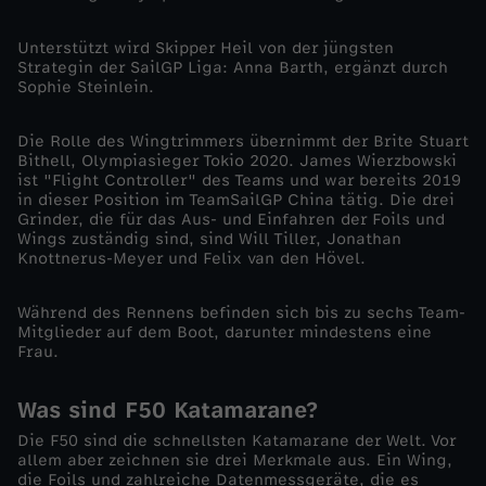
n
Unterstützt wird Skipper Heil von der jüngsten
n
Strategin der SailGP Liga: Anna Barth, ergänzt durch
Sophie Steinlein.
e
Die Rolle des Wingtrimmers übernimmt der Brite Stuart
n
Bithell, Olympiasieger Tokio 2020. James Wierzbowski
ist "Flight Controller" des Teams und war bereits 2019
in dieser Position im TeamSailGP China tätig. Die drei
i
Grinder, die für das Aus- und Einfahren der Foils und
Wings zuständig sind, sind Will Tiller, Jonathan
Knottnerus-Meyer und Felix van den Hövel.
n
Während des Rennens befinden sich bis zu sechs Team-
A
Mitglieder auf dem Boot, darunter mindestens eine
Frau.
u
Was sind F50 Katamarane?
c
Die F50 sind die schnellsten Katamarane der Welt. Vor
allem aber zeichnen sie drei Merkmale aus. Ein Wing,
k
die Foils und zahlreiche Datenmessgeräte, die es