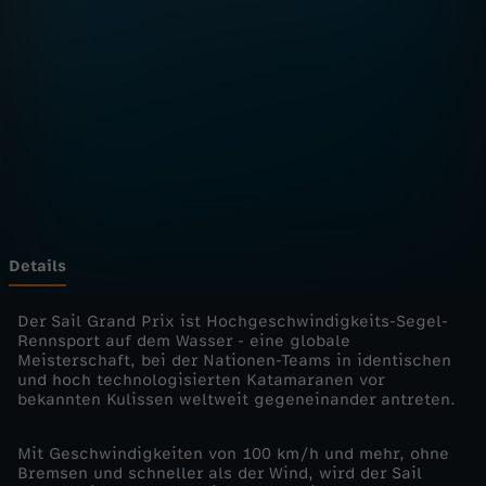
H
i
g
h
s
p
Details
e
Der Sail Grand Prix ist Hochgeschwindigkeits-Segel-
Rennsport auf dem Wasser - eine globale
Meisterschaft, bei der Nationen-Teams in identischen
e
und hoch technologisierten Katamaranen vor
bekannten Kulissen weltweit gegeneinander antreten.
d
Mit Geschwindigkeiten von 100 km/h und mehr, ohne
r
Bremsen und schneller als der Wind, wird der Sail