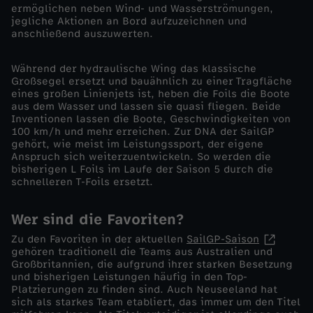
ermöglichen neben Wind- und Wasserströmungen,
jegliche Aktionen an Bord aufzuzeichnen und
l
anschließend auszuwerten.
a
Während der hydraulische Wing das klassische
Großsegel ersetzt und bauähnlich zu einer Tragfläche
n
eines großen Linienjets ist, heben die Foils die Boote
aus dem Wasser und lassen sie quasi fliegen. Beide
Inventionen lassen die Boote, Geschwindigkeiten von
d
100 km/h und mehr erreichen. Zur DNA der SailGP
gehört, wie meist im Leistungssport, der eigene
Anspruch sich weiterzuentwickeln. So werden die
v
bisherigen L Foils im Laufe der Saison 5 durch die
schnelleren T-Foils ersetzt.
o
Wer sind die Favoriten?
m
Zu den Favoriten in der aktuellen
SailGP-Saison
gehören traditionell die Teams aus Australien und
1
Großbritannien, die aufgrund ihrer starken Besetzung
und bisherigen Leistungen häufig in den Top-
Platzierungen zu finden sind. Auch Neuseeland hat
8
sich als starkes Team etabliert, das immer um den Titel