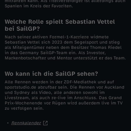
mitfahren kann. Als Titelverteidiger ist allerdings auch
.
Spanien im Kreis der Favoriten.
J
Welche Rolle spielt Sebastian Vettel
bei SailGP?
a
Nach seiner aktiven Formel-1-Karriere widmete
Sebastian Vettel sich 2023 dem Segelsport und stieg
n
als Miteigentümer neben dem Besitzer Thomas Riedel
in das Germany SailGP-Team ein. Als Investor,
Markenbotschafter und Mentor unterstützt er das Team.
u
Wo kann ich die SailGP sehen?
a
Alle Rennen werden in der ZDF-Mediathek und auf
sportstudio.de abrufbar sein. Die Rennen vor Auckland
r
und Sydney als Video, alle anderen sowohl im
Livestream, als auch re-live im Anschluss. Das Grand
Prix-Wochenende vor Rügen wird außerdem live im TV
zu verfolgen sein.
Rennkalender