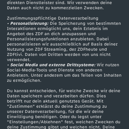
direkten Dienstleister sind. Wir verwenden deine
Daten auch nicht zu kommerziellen Zwecken.
ZDFtext
Tickets
Zustimmungspflichtige Datenverarbeitung
Livestreams
Zuschauerservice
• Personalisierung:
Die Speicherung von bestimmten
Sendungen A-Z
Hilfe
Interaktionen ermöglicht uns, dein Erlebnis im
Angebot des ZDF an dich anzupassen und
TV-Programm
Personalisierungsfunktionen anzubieten. Dabei
personalisieren wir ausschließlich auf Basis deiner
Nutzung von ZDF Streaming, der ZDFheute und
ZDFtivi. Daten von Dritten werden von uns nicht
Das ZDF
verwendet.
• Social Media und externe Drittsysteme:
Wir nutzen
ZDF Unternehmen
Social-Media-Tools und Dienste von anderen
Anbietern. Unter anderem um das Teilen von Inhalten
Karriere
zu ermöglichen.
Presseportal
Du kannst entscheiden, für welche Zwecke wir deine
ZDF goes Schule
Daten speichern und verarbeiten dürfen. Dies
betrifft nur dein aktuell genutztes Gerät. Mit
Werbefernsehen
"Zustimmen" erklärst du deine Zustimmung zu
unserer Datenverarbeitung, für die wir deine
Mainzelmännchen
Einwilligung benötigen. Oder du legst unter
"Einstellungen/Ablehnen" fest, welchen Zwecken du
deine Zustimmung gibst und welchen nicht. Deine