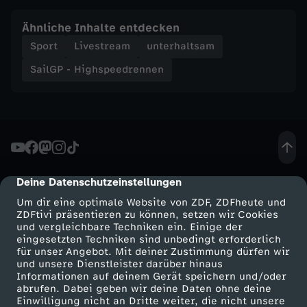
Ähnliche Inhalte entdecken
Sport
Livestream
unterhaltsam
SailGP - Highspeedrennen
Deine Datenschutzeinstellungen
cmp-dialog-description
Um dir eine optimale Website von ZDF, ZDFheute und
ZDFtivi präsentieren zu können, setzen wir Cookies
und vergleichbare Techniken ein. Einige der
eingesetzten Techniken sind unbedingt erforderlich
für unser Angebot. Mit deiner Zustimmung dürfen wir
Mehr ZDF
Service
und unsere Dienstleister darüber hinaus
Informationen auf deinem Gerät speichern und/oder
ZDF-Apps
ZDFmitreden
abrufen. Dabei geben wir deine Daten ohne deine
Einwilligung nicht an Dritte weiter, die nicht unsere
Smart TV
Kontakt zum ZDF