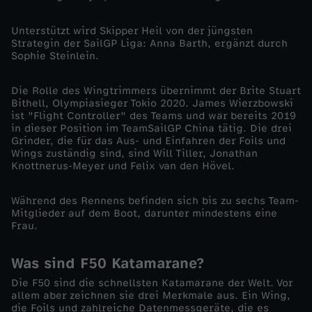
n
Unterstützt wird Skipper Heil von der jüngsten
n
Strategin der SailGP Liga: Anna Barth, ergänzt durch
Sophie Steinlein.
e
Die Rolle des Wingtrimmers übernimmt der Brite Stuart
n
Bithell, Olympiasieger Tokio 2020. James Wierzbowski
ist "Flight Controller" des Teams und war bereits 2019
in dieser Position im TeamSailGP China tätig. Die drei
i
Grinder, die für das Aus- und Einfahren der Foils und
Wings zuständig sind, sind Will Tiller, Jonathan
Knottnerus-Meyer und Felix van den Hövel.
n
Während des Rennens befinden sich bis zu sechs Team-
A
Mitglieder auf dem Boot, darunter mindestens eine
Frau.
u
Was sind F50 Katamarane?
c
Die F50 sind die schnellsten Katamarane der Welt. Vor
allem aber zeichnen sie drei Merkmale aus. Ein Wing,
k
die Foils und zahlreiche Datenmessgeräte, die es