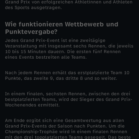
Grand Prix von erfolgreichen Athletinnen und Athleten
des Sports ausgetragen.
e
Wie funktionieren Wettbewerb und
n
Punktevergabe?
n
Jedes Grand Prix-Event ist eine zweitägige
Veranstaltung mit insgesamt sechs Rennen, die jeweils
10 bis 15 Minuten dauern. Die ersten fünf Rennen
e
eines Events bestreiten alle Teams.
n
Nach jedem Rennen erhält das erstplatzierte Team 10
Punkte, das zweite 9, das dritte 8 und so weiter.
-
In einem finalen, sechsten Rennen, zwischen den drei
bestplatzierten Teams, wird der Sieger des Grand Prix-
S
Wochenendes ermittelt.
a
Am Ende ergibt sich eine Gesamtwertung aus allen
Grand Prix-Events der Saison nach Punkten. Um die
i
Championship-Trophäe wird in einem finalen Rennen
mit den drei topplatzierten Teams gesegelt. Das beste