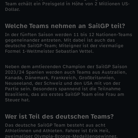
Team erhält ein Preisgeld in Höhe von 2 Millionen US-
l
Dollar.
G
Welche Teams nehmen an SailGP teil?
In der fünften Saison werden 11 bis 12 Nationen-Teams
P
gegeneinander antreten. Mit dabei ist auch das
deutsche SailGP-Team; Miteigner ist der viermalige
:
Formel 1-Weltmeister Sebastian Vettel.
D
Neben dem amtierenden Champion der SailGP Saison
2023/24 Spanien werden auch Teams aus Australien,
Kanada, Dänemark, Frankreich, Großbritannien,
i
Neuseeland, der Schweiz und den USA mit von der
Partie sein. Besonders spannend ist die Teilnahme
e
Brasiliens, das als erstes SailGP Team eine Frau am
Steuer hat.
R
Wer ist Teil des deutschen Teams?
e
Das deutsche SailGP Team besteht aus acht
Athletinnen und Athleten. Fahrer ist Erik Heil,
zweimaliger Olympia-Bronze-Medaillengewinner.