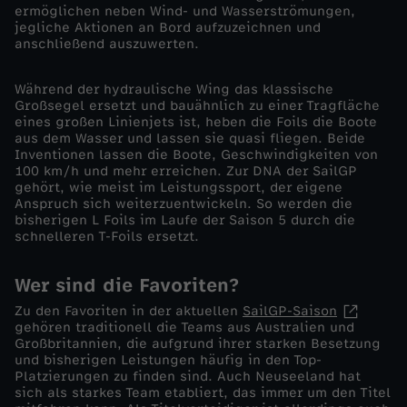
ermöglichen neben Wind- und Wasserströmungen,
jegliche Aktionen an Bord aufzuzeichnen und
l
anschließend auszuwerten.
a
Während der hydraulische Wing das klassische
Großsegel ersetzt und bauähnlich zu einer Tragfläche
n
eines großen Linienjets ist, heben die Foils die Boote
aus dem Wasser und lassen sie quasi fliegen. Beide
Inventionen lassen die Boote, Geschwindigkeiten von
d
100 km/h und mehr erreichen. Zur DNA der SailGP
gehört, wie meist im Leistungssport, der eigene
Anspruch sich weiterzuentwickeln. So werden die
v
bisherigen L Foils im Laufe der Saison 5 durch die
schnelleren T-Foils ersetzt.
o
Wer sind die Favoriten?
m
Zu den Favoriten in der aktuellen
SailGP-Saison
gehören traditionell die Teams aus Australien und
1
Großbritannien, die aufgrund ihrer starken Besetzung
und bisherigen Leistungen häufig in den Top-
Platzierungen zu finden sind. Auch Neuseeland hat
9
sich als starkes Team etabliert, das immer um den Titel