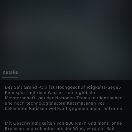
H
i
g
h
s
p
Details
e
Der Sail Grand Prix ist Hochgeschwindigkeits-Segel-
Rennsport auf dem Wasser - eine globale
Meisterschaft, bei der Nationen-Teams in identischen
e
und hoch technologisierten Katamaranen vor
bekannten Kulissen weltweit gegeneinander antreten.
d
Mit Geschwindigkeiten von 100 km/h und mehr, ohne
r
Bremsen und schneller als der Wind, wird der Sail