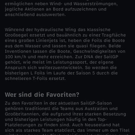
ermöglichen neben Wind- und Wasserströmungen,
jegliche Aktionen an Bord aufzuzeichnen und
i
anschließend auszuwerten.
v
Während der hydraulische Wing das klassische
Großsegel ersetzt und bauähnlich zu einer Tragfläche
o
eines großen Linienjets ist, heben die Foils die Boote
aus dem Wasser und lassen sie quasi fliegen. Beide
Inventionen lassen die Boote, Geschwindigkeiten von
m
100 km/h und mehr erreichen. Zur DNA der SailGP
gehört, wie meist im Leistungssport, der eigene
Anspruch sich weiterzuentwickeln. So werden die
2
bisherigen L Foils im Laufe der Saison 5 durch die
schnelleren T-Foils ersetzt.
3
Wer sind die Favoriten?
.
Zu den Favoriten in der aktuellen SailGP-Saison
gehören traditionell die Teams aus Australien und
N
Großbritannien, die aufgrund ihrer starken Besetzung
und bisherigen Leistungen häufig in den Top-
Platzierungen zu finden sind. Auch Neuseeland hat
o
sich als starkes Team etabliert, das immer um den Titel