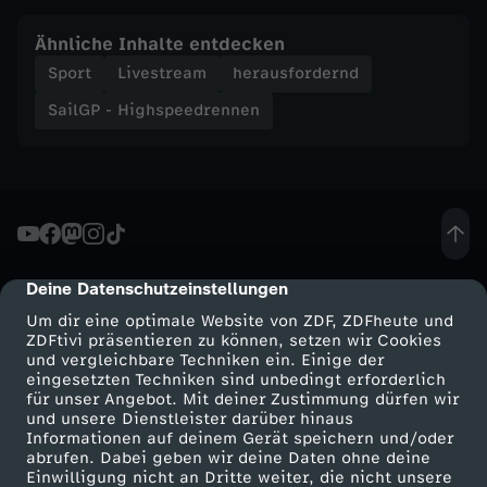
Ähnliche Inhalte entdecken
Sport
Livestream
herausfordernd
SailGP - Highspeedrennen
Deine Datenschutzeinstellungen
cmp-dialog-description
Um dir eine optimale Website von ZDF, ZDFheute und
ZDFtivi präsentieren zu können, setzen wir Cookies
und vergleichbare Techniken ein. Einige der
eingesetzten Techniken sind unbedingt erforderlich
für unser Angebot. Mit deiner Zustimmung dürfen wir
Mehr ZDF
Service
und unsere Dienstleister darüber hinaus
Informationen auf deinem Gerät speichern und/oder
ZDF-Apps
ZDFmitreden
abrufen. Dabei geben wir deine Daten ohne deine
Einwilligung nicht an Dritte weiter, die nicht unsere
Smart TV
Kontakt zum ZDF