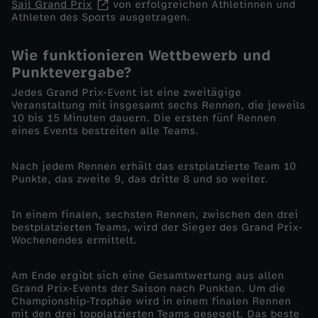
Sail Grand Prix
von erfolgreichen Athletinnen und
Athleten des Sports ausgetragen.
e
Wie funktionieren Wettbewerb und
n
Punktevergabe?
n
Jedes Grand Prix-Event ist eine zweitägige
Veranstaltung mit insgesamt sechs Rennen, die jeweils
10 bis 15 Minuten dauern. Die ersten fünf Rennen
e
eines Events bestreiten alle Teams.
n
Nach jedem Rennen erhält das erstplatzierte Team 10
Punkte, das zweite 9, das dritte 8 und so weiter.
-
In einem finalen, sechsten Rennen, zwischen den drei
bestplatzierten Teams, wird der Sieger des Grand Prix-
S
Wochenendes ermittelt.
a
Am Ende ergibt sich eine Gesamtwertung aus allen
Grand Prix-Events der Saison nach Punkten. Um die
i
Championship-Trophäe wird in einem finalen Rennen
mit den drei topplatzierten Teams gesegelt. Das beste