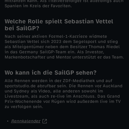
mitfahren kann. Als Titelverteidiger ist allerdings auch
v
Spanien im Kreis der Favoriten.
e
Welche Rolle spielt Sebastian Vettel
bei SailGP?
m
Nach seiner aktiven Formel-1-Karriere widmete
Sebastian Vettel sich 2023 dem Segelsport und stieg
b
als Miteigentümer neben dem Besitzer Thomas Riedel
in das Germany SailGP-Team ein. Als Investor,
Markenbotschafter und Mentor unterstützt er das Team.
e
Wo kann ich die SailGP sehen?
r
Alle Rennen werden in der ZDF-Mediathek und auf
sportstudio.de abrufbar sein. Die Rennen vor Auckland
und Sydney als Video, alle anderen sowohl im
Livestream, als auch re-live im Anschluss. Das Grand
Prix-Wochenende vor Rügen wird außerdem live im TV
zu verfolgen sein.
Rennkalender