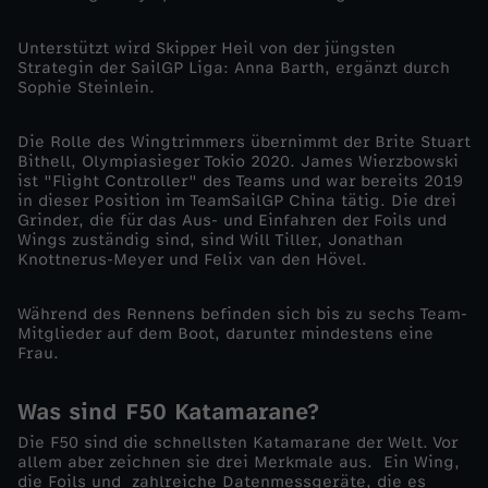
n
Unterstützt wird Skipper Heil von der jüngsten
n
Strategin der SailGP Liga: Anna Barth, ergänzt durch
Sophie Steinlein.
e
Die Rolle des Wingtrimmers übernimmt der Brite Stuart
n
Bithell, Olympiasieger Tokio 2020. James Wierzbowski
ist "Flight Controller" des Teams und war bereits 2019
in dieser Position im TeamSailGP China tätig. Die drei
i
Grinder, die für das Aus- und Einfahren der Foils und
Wings zuständig sind, sind Will Tiller, Jonathan
Knottnerus-Meyer und Felix van den Hövel.
n
Während des Rennens befinden sich bis zu sechs Team-
D
Mitglieder auf dem Boot, darunter mindestens eine
Frau.
u
Was sind F50 Katamarane?
b
Die F50 sind die schnellsten Katamarane der Welt. Vor
allem aber zeichnen sie drei Merkmale aus. Ein Wing,
a
die Foils und zahlreiche Datenmessgeräte, die es