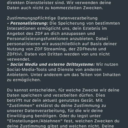
direkten Dienstleister sind. Wir verwenden deine
Daten auch nicht zu kommerziellen Zwecken.
ZDFtext
Tickets
Zustimmungspflichtige Datenverarbeitung
Livestreams
Zuschauerservice
• Personalisierung:
Die Speicherung von bestimmten
Sendungen A-Z
Hilfe
Interaktionen ermöglicht uns, dein Erlebnis im
Angebot des ZDF an dich anzupassen und
TV-Programm
Personalisierungsfunktionen anzubieten. Dabei
personalisieren wir ausschließlich auf Basis deiner
Nutzung von ZDF Streaming, der ZDFheute und
ZDFtivi. Daten von Dritten werden von uns nicht
Das ZDF
verwendet.
• Social Media und externe Drittsysteme:
Wir nutzen
ZDF Unternehmen
Social-Media-Tools und Dienste von anderen
Anbietern. Unter anderem um das Teilen von Inhalten
Karriere
zu ermöglichen.
Presseportal
Du kannst entscheiden, für welche Zwecke wir deine
ZDF goes Schule
Daten speichern und verarbeiten dürfen. Dies
betrifft nur dein aktuell genutztes Gerät. Mit
Werbefernsehen
"Zustimmen" erklärst du deine Zustimmung zu
unserer Datenverarbeitung, für die wir deine
Mainzelmännchen
Einwilligung benötigen. Oder du legst unter
"Einstellungen/Ablehnen" fest, welchen Zwecken du
deine Zustimmung gibst und welchen nicht. Deine