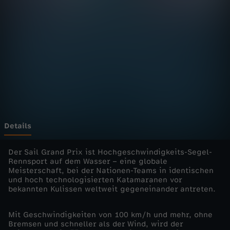
H
i
g
h
s
p
Details
e
Der Sail Grand Prix ist Hochgeschwindigkeits-Segel-
Rennsport auf dem Wasser – eine globale
Meisterschaft, bei der Nationen-Teams in identischen
e
und hoch technologisierten Katamaranen vor
bekannten Kulissen weltweit gegeneinander antreten.
d
Mit Geschwindigkeiten von 100 km/h und mehr, ohne
r
Bremsen und schneller als der Wind, wird der