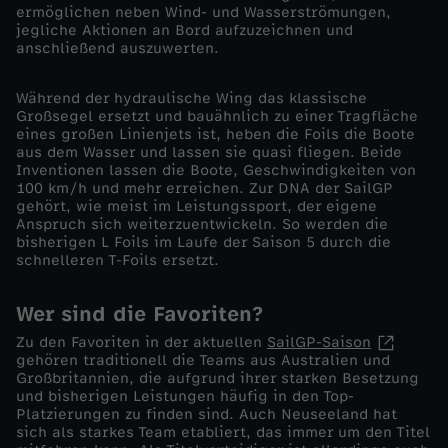
ermöglichen neben Wind- und Wasserströmungen,
jegliche Aktionen an Bord aufzuzeichnen und
e
anschließend auszuwerten.
y
Während der hydraulische Wing das klassische
Großsegel ersetzt und bauähnlich zu einer Tragfläche
v
eines großen Linienjets ist, heben die Foils die Boote
aus dem Wasser und lassen sie quasi fliegen. Beide
Inventionen lassen die Boote, Geschwindigkeiten von
o
100 km/h und mehr erreichen. Zur DNA der SailGP
gehört, wie meist im Leistungssport, der eigene
Anspruch sich weiterzuentwickeln. So werden die
m
bisherigen L Foils im Laufe der Saison 5 durch die
schnelleren T-Foils ersetzt.
9
Wer sind die Favoriten?
.
Zu den Favoriten in der aktuellen
SailGP-Saison
gehören traditionell die Teams aus Australien und
F
Großbritannien, die aufgrund ihrer starken Besetzung
und bisherigen Leistungen häufig in den Top-
Platzierungen zu finden sind. Auch Neuseeland hat
e
sich als starkes Team etabliert, das immer um den Titel