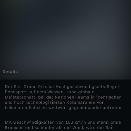
H
i
g
h
s
p
Details
e
Der Sail Grand Prix ist Hochgeschwindigkeits-Segel-
Rennsport auf dem Wasser - eine globale
Meisterschaft, bei der Nationen-Teams in identischen
e
und hoch technologisierten Katamaranen vor
bekannten Kulissen weltweit gegeneinander antreten.
d
Mit Geschwindigkeiten von 100 km/h und mehr, ohne
r
Bremsen und schneller als der Wind, wird der Sail