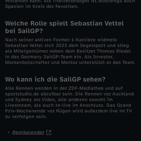
mitfahren kann. Als Titelverteidiger ist allerdings auch
b
Spanien im Kreis der Favoriten.
r
Welche Rolle spielt Sebastian Vettel
bei SailGP?
u
Nach seiner aktiven Formel-1-Karriere widmete
Sebastian Vettel sich 2023 dem Segelsport und stieg
a
als Miteigentümer neben dem Besitzer Thomas Riedel
in das Germany SailGP-Team ein. Als Investor,
Markenbotschafter und Mentor unterstützt er das Team.
r
Wo kann ich die SailGP sehen?
Alle Rennen werden in der ZDF-Mediathek und auf
sportstudio.de abrufbar sein. Die Rennen vor Auckland
und Sydney als Video, alle anderen sowohl im
Livestream, als auch re-live im Anschluss. Das Grand
Prix-Wochenende vor Rügen wird außerdem live im TV
zu verfolgen sein.
Rennkalender