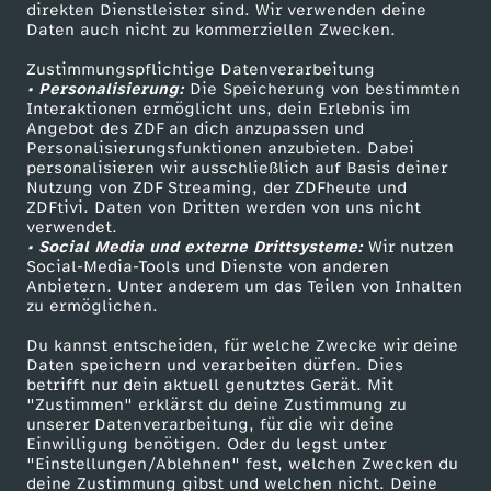
direkten Dienstleister sind. Wir verwenden deine
Daten auch nicht zu kommerziellen Zwecken.
ZDFtext
Tickets
Zustimmungspflichtige Datenverarbeitung
Livestreams
Zuschauerservice
• Personalisierung:
Die Speicherung von bestimmten
Sendungen A-Z
Hilfe
Interaktionen ermöglicht uns, dein Erlebnis im
Angebot des ZDF an dich anzupassen und
TV-Programm
Personalisierungsfunktionen anzubieten. Dabei
personalisieren wir ausschließlich auf Basis deiner
Nutzung von ZDF Streaming, der ZDFheute und
ZDFtivi. Daten von Dritten werden von uns nicht
Das ZDF
verwendet.
• Social Media und externe Drittsysteme:
Wir nutzen
ZDF Unternehmen
Social-Media-Tools und Dienste von anderen
Anbietern. Unter anderem um das Teilen von Inhalten
Karriere
zu ermöglichen.
Presseportal
Du kannst entscheiden, für welche Zwecke wir deine
ZDF goes Schule
Daten speichern und verarbeiten dürfen. Dies
betrifft nur dein aktuell genutztes Gerät. Mit
Werbefernsehen
"Zustimmen" erklärst du deine Zustimmung zu
unserer Datenverarbeitung, für die wir deine
Mainzelmännchen
Einwilligung benötigen. Oder du legst unter
"Einstellungen/Ablehnen" fest, welchen Zwecken du
deine Zustimmung gibst und welchen nicht. Deine