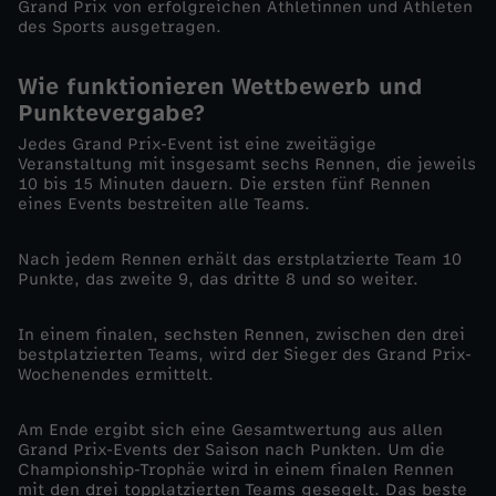
Grand Prix von erfolgreichen Athletinnen und Athleten
des Sports ausgetragen.
e
Wie funktionieren Wettbewerb und
n
Punktevergabe?
n
Jedes Grand Prix-Event ist eine zweitägige
Veranstaltung mit insgesamt sechs Rennen, die jeweils
10 bis 15 Minuten dauern. Die ersten fünf Rennen
e
eines Events bestreiten alle Teams.
n
Nach jedem Rennen erhält das erstplatzierte Team 10
Punkte, das zweite 9, das dritte 8 und so weiter.
-
In einem finalen, sechsten Rennen, zwischen den drei
bestplatzierten Teams, wird der Sieger des Grand Prix-
S
Wochenendes ermittelt.
a
Am Ende ergibt sich eine Gesamtwertung aus allen
Grand Prix-Events der Saison nach Punkten. Um die
i
Championship-Trophäe wird in einem finalen Rennen
mit den drei topplatzierten Teams gesegelt. Das beste