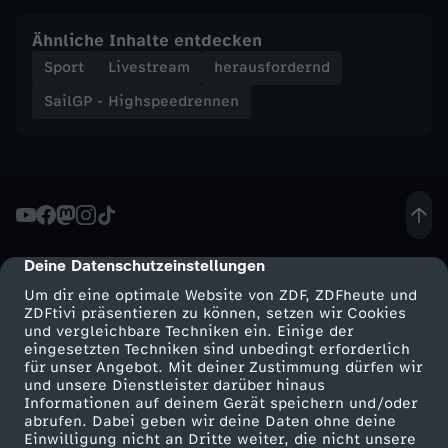
Ähnliche Inhalte entdecken
Sport
Livestream
herausfordernd
SailGP - Highspeedrennen
Deine Datenschutzeinstellungen
cmp-dialog-description
Um dir eine optimale Website von ZDF, ZDFheute und
ZDFtivi präsentieren zu können, setzen wir Cookies
und vergleichbare Techniken ein. Einige der
eingesetzten Techniken sind unbedingt erforderlich
für unser Angebot. Mit deiner Zustimmung dürfen wir
Mehr ZDF
Service
und unsere Dienstleister darüber hinaus
Informationen auf deinem Gerät speichern und/oder
ZDF-Apps
ZDFmitreden
abrufen. Dabei geben wir deine Daten ohne deine
Einwilligung nicht an Dritte weiter, die nicht unsere
Smart TV
Kontakt zum ZDF