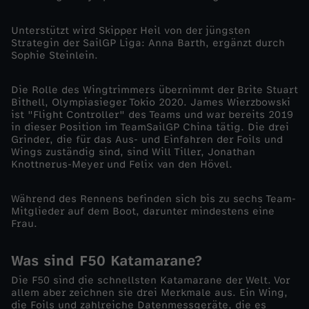
n
Unterstützt wird Skipper Heil von der jüngsten
n
Strategin der SailGP Liga: Anna Barth, ergänzt durch
Sophie Steinlein.
e
Die Rolle des Wingtrimmers übernimmt der Brite Stuart
n
Bithell, Olympiasieger Tokio 2020. James Wierzbowski
ist "Flight Controller" des Teams und war bereits 2019
in dieser Position im TeamSailGP China tätig. Die drei
i
Grinder, die für das Aus- und Einfahren der Foils und
Wings zuständig sind, sind Will Tiller, Jonathan
Knottnerus-Meyer und Felix van den Hövel.
n
Während des Rennens befinden sich bis zu sechs Team-
S
Mitglieder auf dem Boot, darunter mindestens eine
Frau.
y
Was sind F50 Katamarane?
d
Die F50 sind die schnellsten Katamarane der Welt. Vor
allem aber zeichnen sie drei Merkmale aus. Ein Wing,
n
die Foils und zahlreiche Datenmessgeräte, die es