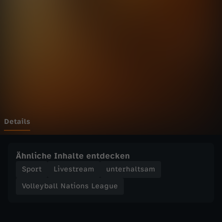
a
l
l
N
a
t
Details
i
Ähnliche Inhalte entdecken
o
Sport
Livestream
unterhaltsam
Volleyball Nations League
n
s