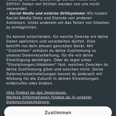
ZDFtivi. Daten von Dritten werden von uns nicht
l
Das ZDF
verwendet.
• Social Media und externe Drittsysteme:
Wir nutzen
ZDF Unternehmen
g
Social-Media-Tools und Dienste von anderen
Anbietern. Unter anderem um das Teilen von Inhalten
Karriere
zu ermöglichen.
a
Presseportal
Du kannst entscheiden, für welche Zwecke wir deine
ZDF goes Schule
Daten speichern und verarbeiten dürfen. Dies
r
betrifft nur dein aktuell genutztes Gerät. Mit
Werbefernsehen
"Zustimmen" erklärst du deine Zustimmung zu
i
unserer Datenverarbeitung, für die wir deine
Mainzelmännchen
Einwilligung benötigen. Oder du legst unter
"Einstellungen/Ablehnen" fest, welchen Zwecken du
e
deine Zustimmung gibst und welchen nicht. Deine
Datenschutzeinstellungen kannst du jederzeit mit
Wirkung für die Zukunft in deinen Einstellungen
n
widerrufen oder ändern.
-
Hier findest du das Impressum.
Partner
Weitere Informationen findest du in unserer
Datenschutzerklärung.
D
Zustimmen