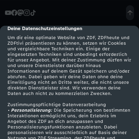
L
e
Deine Datenschutzeinstellungen
cmp-dialog-description
Um dir eine optimale Website von ZDF, ZDFheute und
a
ZDFtivi präsentieren zu können, setzen wir Cookies
und vergleichbare Techniken ein. Einige der
eingesetzten Techniken sind unbedingt erforderlich
g
für unser Angebot. Mit deiner Zustimmung dürfen wir
Mehr ZDF
Service
und unsere Dienstleister darüber hinaus
u
Informationen auf deinem Gerät speichern und/oder
ZDF-Apps
ZDFmitreden
abrufen. Dabei geben wir deine Daten ohne deine
Einwilligung nicht an Dritte weiter, die nicht unsere
e
Smart TV
Kontakt zum ZDF
direkten Dienstleister sind. Wir verwenden deine
Daten auch nicht zu kommerziellen Zwecken.
ZDFtext
Tickets
-
Zustimmungspflichtige Datenverarbeitung
Livestreams
Zuschauerservice
• Personalisierung:
Die Speicherung von bestimmten
B
Sendungen A-Z
Hilfe
Interaktionen ermöglicht uns, dein Erlebnis im
Angebot des ZDF an dich anzupassen und
TV-Programm
Personalisierungsfunktionen anzubieten. Dabei
u
personalisieren wir ausschließlich auf Basis deiner
Nutzung von ZDF Streaming, der ZDFheute und