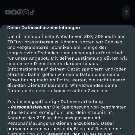
L
e
Deine Datenschutzeinstellungen
cmp-dialog-description
Um dir eine optimale Website von ZDF, ZDFheute und
a
ZDFtivi präsentieren zu können, setzen wir Cookies
und vergleichbare Techniken ein. Einige der
eingesetzten Techniken sind unbedingt erforderlich
g
für unser Angebot. Mit deiner Zustimmung dürfen wir
Mehr ZDF
Service
und unsere Dienstleister darüber hinaus
u
Informationen auf deinem Gerät speichern und/oder
ZDF-Apps
ZDFmitreden
abrufen. Dabei geben wir deine Daten ohne deine
Einwilligung nicht an Dritte weiter, die nicht unsere
e
Smart TV
Kontakt zum ZDF
direkten Dienstleister sind. Wir verwenden deine
Daten auch nicht zu kommerziellen Zwecken.
ZDFtext
Tickets
-
Zustimmungspflichtige Datenverarbeitung
Livestreams
Zuschauerservice
• Personalisierung:
Die Speicherung von bestimmten
U
Sendungen A-Z
Hilfe
Interaktionen ermöglicht uns, dein Erlebnis im
Angebot des ZDF an dich anzupassen und
TV-Programm
Personalisierungsfunktionen anzubieten. Dabei
k
personalisieren wir ausschließlich auf Basis deiner
Nutzung von ZDF Streaming, der ZDFheute und