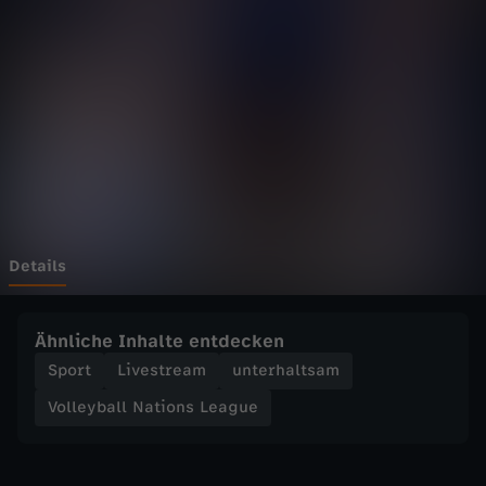
a
Wechseln zu: ZDFheute
l
l
N
a
t
Details
i
Ähnliche Inhalte entdecken
o
Sport
Livestream
unterhaltsam
Volleyball Nations League
n
s