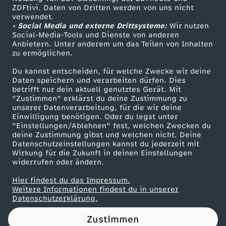
ZDFtivi. Daten von Dritten werden von uns nicht
r
Das ZDF
verwendet.
• Social Media und externe Drittsysteme:
Wir nutzen
ZDF Unternehmen
a
Social-Media-Tools und Dienste von anderen
Anbietern. Unter anderem um das Teilen von Inhalten
Karriere
zu ermöglichen.
i
Presseportal
Du kannst entscheiden, für welche Zwecke wir deine
ZDF goes Schule
Daten speichern und verarbeiten dürfen. Dies
n
betrifft nur dein aktuell genutztes Gerät. Mit
Werbefernsehen
"Zustimmen" erklärst du deine Zustimmung zu
e
unserer Datenverarbeitung, für die wir deine
Mainzelmännchen
Einwilligung benötigen. Oder du legst unter
"Einstellungen/Ablehnen" fest, welchen Zwecken du
-
deine Zustimmung gibst und welchen nicht. Deine
Datenschutzeinstellungen kannst du jederzeit mit
Wirkung für die Zukunft in deinen Einstellungen
D
widerrufen oder ändern.
e
Hier findest du das Impressum.
Partner
Weitere Informationen findest du in unserer
Datenschutzerklärung.
u
Zustimmen