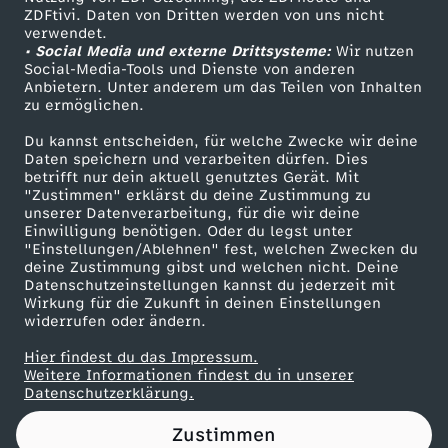
ZDFtivi. Daten von Dritten werden von uns nicht
g
Das ZDF
verwendet.
• Social Media und externe Drittsysteme:
Wir nutzen
ZDF Unternehmen
e
Social-Media-Tools und Dienste von anderen
Anbietern. Unter anderem um das Teilen von Inhalten
Karriere
zu ermöglichen.
n
Presseportal
Du kannst entscheiden, für welche Zwecke wir deine
ZDF goes Schule
Daten speichern und verarbeiten dürfen. Dies
t
betrifft nur dein aktuell genutztes Gerät. Mit
Werbefernsehen
"Zustimmen" erklärst du deine Zustimmung zu
i
unserer Datenverarbeitung, für die wir deine
Mainzelmännchen
Einwilligung benötigen. Oder du legst unter
"Einstellungen/Ablehnen" fest, welchen Zwecken du
n
deine Zustimmung gibst und welchen nicht. Deine
Datenschutzeinstellungen kannst du jederzeit mit
Wirkung für die Zukunft in deinen Einstellungen
i
widerrufen oder ändern.
e
Hier findest du das Impressum.
Partner
Weitere Informationen findest du in unserer
Datenschutzerklärung.
n
Zustimmen