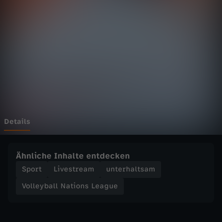
a
l
l
N
a
t
Details
i
Ähnliche Inhalte entdecken
o
Sport
Livestream
unterhaltsam
Volleyball Nations League
n
s