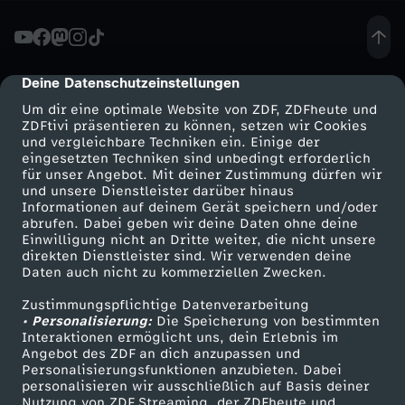
L
e
Deine Datenschutzeinstellungen
cmp-dialog-description
Um dir eine optimale Website von ZDF, ZDFheute und
a
ZDFtivi präsentieren zu können, setzen wir Cookies
und vergleichbare Techniken ein. Einige der
eingesetzten Techniken sind unbedingt erforderlich
g
für unser Angebot. Mit deiner Zustimmung dürfen wir
Mehr ZDF
Service
und unsere Dienstleister darüber hinaus
u
Informationen auf deinem Gerät speichern und/oder
ZDF-Apps
ZDFmitreden
abrufen. Dabei geben wir deine Daten ohne deine
Einwilligung nicht an Dritte weiter, die nicht unsere
e
Smart TV
Kontakt zum ZDF
direkten Dienstleister sind. Wir verwenden deine
Daten auch nicht zu kommerziellen Zwecken.
ZDFtext
Tickets
-
Zustimmungspflichtige Datenverarbeitung
Livestreams
Zuschauerservice
• Personalisierung:
Die Speicherung von bestimmten
A
Sendungen A-Z
Hilfe
Interaktionen ermöglicht uns, dein Erlebnis im
Angebot des ZDF an dich anzupassen und
TV-Programm
Personalisierungsfunktionen anzubieten. Dabei
r
personalisieren wir ausschließlich auf Basis deiner
Nutzung von ZDF Streaming, der ZDFheute und