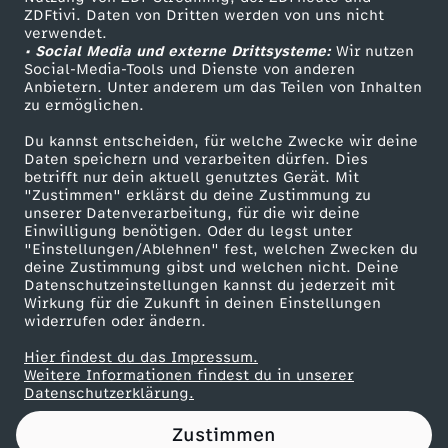
ZDFtivi. Daten von Dritten werden von uns nicht
r
Das ZDF
verwendet.
• Social Media und externe Drittsysteme:
Wir nutzen
ZDF Unternehmen
a
Social-Media-Tools und Dienste von anderen
Anbietern. Unter anderem um das Teilen von Inhalten
Karriere
zu ermöglichen.
i
Presseportal
Du kannst entscheiden, für welche Zwecke wir deine
ZDF goes Schule
Daten speichern und verarbeiten dürfen. Dies
n
betrifft nur dein aktuell genutztes Gerät. Mit
Werbefernsehen
"Zustimmen" erklärst du deine Zustimmung zu
e
unserer Datenverarbeitung, für die wir deine
Mainzelmännchen
Einwilligung benötigen. Oder du legst unter
"Einstellungen/Ablehnen" fest, welchen Zwecken du
-
deine Zustimmung gibst und welchen nicht. Deine
Datenschutzeinstellungen kannst du jederzeit mit
Wirkung für die Zukunft in deinen Einstellungen
D
widerrufen oder ändern.
e
Hier findest du das Impressum.
Partner
Weitere Informationen findest du in unserer
Datenschutzerklärung.
u
Zustimmen