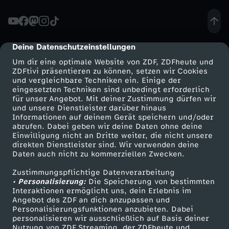
L
e
Deine Datenschutzeinstellungen
cmp-dialog-description
Um dir eine optimale Website von ZDF, ZDFheute und
a
ZDFtivi präsentieren zu können, setzen wir Cookies
und vergleichbare Techniken ein. Einige der
eingesetzten Techniken sind unbedingt erforderlich
g
für unser Angebot. Mit deiner Zustimmung dürfen wir
Mehr ZDF
Service
und unsere Dienstleister darüber hinaus
u
Informationen auf deinem Gerät speichern und/oder
ZDF-Apps
ZDFmitreden
abrufen. Dabei geben wir deine Daten ohne deine
Einwilligung nicht an Dritte weiter, die nicht unsere
e
Smart TV
Kontakt zum ZDF
direkten Dienstleister sind. Wir verwenden deine
Daten auch nicht zu kommerziellen Zwecken.
ZDFtext
Tickets
-
Zustimmungspflichtige Datenverarbeitung
Livestreams
Zuschauerservice
• Personalisierung:
Die Speicherung von bestimmten
U
Sendungen A-Z
Hilfe
Interaktionen ermöglicht uns, dein Erlebnis im
Angebot des ZDF an dich anzupassen und
TV-Programm
Personalisierungsfunktionen anzubieten. Dabei
k
personalisieren wir ausschließlich auf Basis deiner
Nutzung von ZDF Streaming, der ZDFheute und