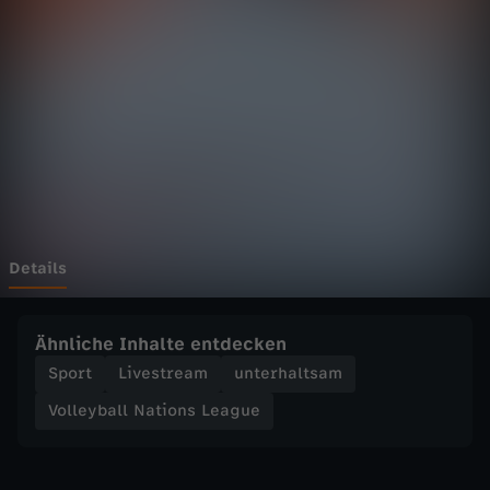
a
Wechseln zu: ZDFheute
l
l
N
a
t
Details
i
Ähnliche Inhalte entdecken
o
Sport
Livestream
unterhaltsam
Volleyball Nations League
n
s