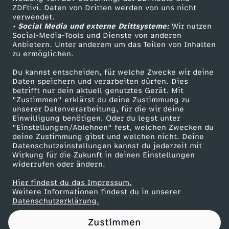
ZDFtivi. Daten von Dritten werden von uns nicht
u
Das ZDF
verwendet.
• Social Media und externe Drittsysteme:
Wir nutzen
ZDF Unternehmen
t
Social-Media-Tools und Dienste von anderen
Anbietern. Unter anderem um das Teilen von Inhalten
Karriere
zu ermöglichen.
s
Presseportal
Du kannst entscheiden, für welche Zwecke wir deine
ZDF goes Schule
Daten speichern und verarbeiten dürfen. Dies
c
betrifft nur dein aktuell genutztes Gerät. Mit
Werbefernsehen
"Zustimmen" erklärst du deine Zustimmung zu
h
unserer Datenverarbeitung, für die wir deine
Mainzelmännchen
Einwilligung benötigen. Oder du legst unter
"Einstellungen/Ablehnen" fest, welchen Zwecken du
l
deine Zustimmung gibst und welchen nicht. Deine
Datenschutzeinstellungen kannst du jederzeit mit
Wirkung für die Zukunft in deinen Einstellungen
a
widerrufen oder ändern.
n
Hier findest du das Impressum.
Partner
Weitere Informationen findest du in unserer
Datenschutzerklärung.
d
Zustimmen