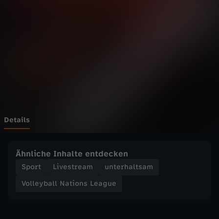
a
l
l
N
a
t
Details
i
Ähnliche Inhalte entdecken
o
Sport
Livestream
unterhaltsam
Volleyball Nations League
n
s