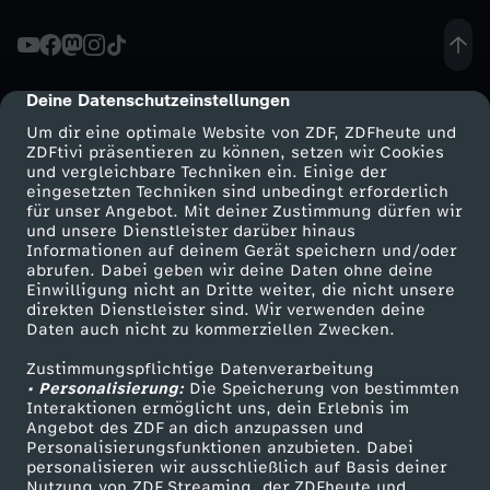
L
e
Deine Datenschutzeinstellungen
cmp-dialog-description
Um dir eine optimale Website von ZDF, ZDFheute und
a
ZDFtivi präsentieren zu können, setzen wir Cookies
und vergleichbare Techniken ein. Einige der
eingesetzten Techniken sind unbedingt erforderlich
g
für unser Angebot. Mit deiner Zustimmung dürfen wir
Mehr ZDF
Service
und unsere Dienstleister darüber hinaus
u
Informationen auf deinem Gerät speichern und/oder
ZDF-Apps
ZDFmitreden
abrufen. Dabei geben wir deine Daten ohne deine
Einwilligung nicht an Dritte weiter, die nicht unsere
e
Smart TV
Kontakt zum ZDF
direkten Dienstleister sind. Wir verwenden deine
Daten auch nicht zu kommerziellen Zwecken.
ZDFtext
Tickets
-
Zustimmungspflichtige Datenverarbeitung
Livestreams
Zuschauerservice
• Personalisierung:
Die Speicherung von bestimmten
D
Sendungen A-Z
Hilfe
Interaktionen ermöglicht uns, dein Erlebnis im
Angebot des ZDF an dich anzupassen und
TV-Programm
Personalisierungsfunktionen anzubieten. Dabei
e
personalisieren wir ausschließlich auf Basis deiner
Nutzung von ZDF Streaming, der ZDFheute und