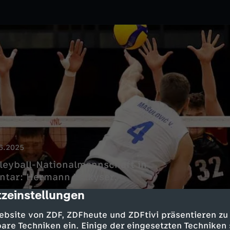
6.2025
lleyball-Nationalmannschaft in
ntar: Hermann Valkyser.
zeinstellungen
cription
ebsite von ZDF, ZDFheute und ZDFtivi präsentieren zu
are Techniken ein. Einige der eingesetzten Techniken