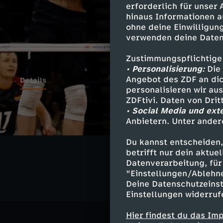
erforderlich für unser
hinaus Informationen a
ohne deine Einwilligung
verwenden deine Daten
Zustimmungspflichtige
• Personalisierung:
Die 
Angebot des ZDF an dic
Details
personalisieren wir au
ZDFtivi. Daten von Dri
• Social Media und ext
Anbietern. Unter ander
Ähnliche 
Du kannst entscheiden,
Sport
Liv
betrifft nur dein aktu
Datenverarbeitung, für 
"Einstellungen/Ablehn
Deine Datenschutzeinst
Einstellungen widerruf
Hier findest du das Im