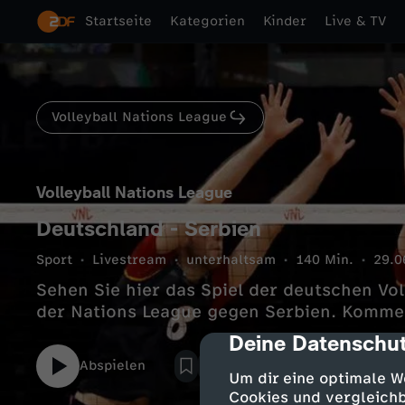
Startseite
Kategorien
Kinder
Live & TV
Volleyball Nations League
Volleyball Nations League
Deutschland - Serbien
Sport
Livestream
unterhaltsam
140 Min.
29.0
Sehen Sie hier das Spiel der deutschen Vo
der Nations League gegen Serbien. Komme
Deine Datenschut
cmp-dialog-des
Abspielen
Um dir eine optimale W
Cookies und vergleichb