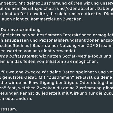
 Angebot. Mit deiner Zustimmung dürfen wir und unser
uf deinem Gerät speichern und/oder abrufen. Dabei 
 nicht an Dritte weiter, die nicht unsere direkten Dien
 auch nicht zu kommerziellen Zwecken.
 Datenverarbeitung
Speicherung von bestimmten Interaktionen ermöglicht
h anzupassen und Personalisierungsfunktionen anzub
sschließlich auf Basis deiner Nutzung von ZDF Stream
tten werden von uns nicht verwendet.
erne Drittsysteme:
Wir nutzen Social-Media-Tools und
em um das Teilen von Inhalten zu ermöglichen.
Inhalte entdecken
 für welche Zwecke wir deine Daten speichern und ver
estream
unterhaltsam
Volleyball Nations Le
ell genutztes Gerät. Mit "Zustimmen" erklärst du dein
die wir deine Einwilligung benötigen. Oder du legst u
en" fest, welchen Zwecken du deine Zustimmung gibst
ellungen kannst du jederzeit mit Wirkung für die Zuku
en oder ändern.
pressum.