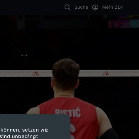
Suche
Mein ZDF
 können, setzen wir
 sind unbedingt