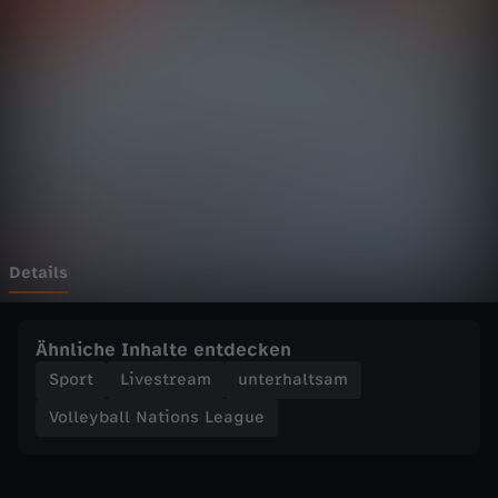
a
l
l
N
a
t
Details
i
Ähnliche Inhalte entdecken
o
Sport
Livestream
unterhaltsam
Volleyball Nations League
n
s