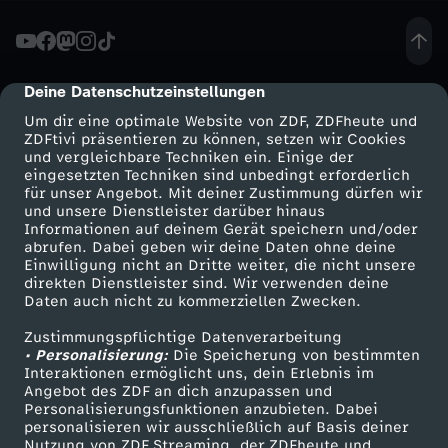
L
e
Deine Datenschutzeinstellungen
cmp-dialog-description
Um dir eine optimale Website von ZDF, ZDFheute und
a
ZDFtivi präsentieren zu können, setzen wir Cookies
und vergleichbare Techniken ein. Einige der
eingesetzten Techniken sind unbedingt erforderlich
g
für unser Angebot. Mit deiner Zustimmung dürfen wir
Mehr ZDF
Service
und unsere Dienstleister darüber hinaus
u
Informationen auf deinem Gerät speichern und/oder
ZDF-Apps
ZDFmitreden
abrufen. Dabei geben wir deine Daten ohne deine
Einwilligung nicht an Dritte weiter, die nicht unsere
e
Smart TV
Kontakt zum ZDF
direkten Dienstleister sind. Wir verwenden deine
Daten auch nicht zu kommerziellen Zwecken.
ZDFtext
Tickets
-
Zustimmungspflichtige Datenverarbeitung
Livestreams
Zuschauerservice
• Personalisierung:
Die Speicherung von bestimmten
V
Sendungen A-Z
Hilfe
Interaktionen ermöglicht uns, dein Erlebnis im
Angebot des ZDF an dich anzupassen und
TV-Programm
Personalisierungsfunktionen anzubieten. Dabei
o
personalisieren wir ausschließlich auf Basis deiner
Nutzung von ZDF Streaming, der ZDFheute und