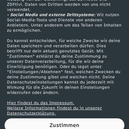
ZDFtivi. Daten von Dritten werden von uns nicht
l
Das ZDF
verwendet.
• Social Media und externe Drittsysteme:
Wir nutzen
ZDF Unternehmen
l
Social-Media-Tools und Dienste von anderen
Anbietern. Unter anderem um das Teilen von Inhalten
Karriere
zu ermöglichen.
e
Presseportal
Du kannst entscheiden, für welche Zwecke wir deine
ZDF goes Schule
Daten speichern und verarbeiten dürfen. Dies
y
betrifft nur dein aktuell genutztes Gerät. Mit
Werbefernsehen
"Zustimmen" erklärst du deine Zustimmung zu
b
unserer Datenverarbeitung, für die wir deine
Mainzelmännchen
Einwilligung benötigen. Oder du legst unter
"Einstellungen/Ablehnen" fest, welchen Zwecken du
a
deine Zustimmung gibst und welchen nicht. Deine
Datenschutzeinstellungen kannst du jederzeit mit
Wirkung für die Zukunft in deinen Einstellungen
l
widerrufen oder ändern.
l
Hier findest du das Impressum.
Partner
Weitere Informationen findest du in unserer
Datenschutzerklärung.
-
Zustimmen