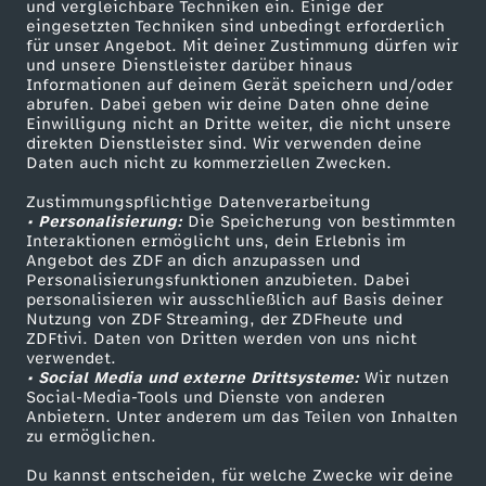
und vergleichbare Techniken ein. Einige der
D
eingesetzten Techniken sind unbedingt erforderlich
für unser Angebot. Mit deiner Zustimmung dürfen wir
Mehr ZDF
Service
und unsere Dienstleister darüber hinaus
e
Informationen auf deinem Gerät speichern und/oder
ZDF-Apps
ZDFmitreden
abrufen. Dabei geben wir deine Daten ohne deine
r
Einwilligung nicht an Dritte weiter, die nicht unsere
Smart TV
Kontakt zum ZDF
direkten Dienstleister sind. Wir verwenden deine
Daten auch nicht zu kommerziellen Zwecken.
ZDFtext
Tickets
X
Zustimmungspflichtige Datenverarbeitung
Livestreams
Zuschauerservice
• Personalisierung:
Die Speicherung von bestimmten
Y
Sendungen A-Z
Hilfe
Interaktionen ermöglicht uns, dein Erlebnis im
Angebot des ZDF an dich anzupassen und
TV-Programm
-
Personalisierungsfunktionen anzubieten. Dabei
personalisieren wir ausschließlich auf Basis deiner
Nutzung von ZDF Streaming, der ZDFheute und
S
ZDFtivi. Daten von Dritten werden von uns nicht
Das ZDF
verwendet.
• Social Media und externe Drittsysteme:
Wir nutzen
p
ZDF Unternehmen
Social-Media-Tools und Dienste von anderen
Anbietern. Unter anderem um das Teilen von Inhalten
Karriere
r
zu ermöglichen.
Presseportal
Du kannst entscheiden, für welche Zwecke wir deine