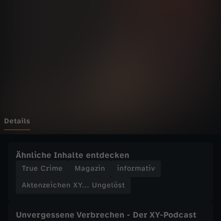
i
c
h
e
n
X
Details
Y
Ähnliche Inhalte entdecken
.
True Crime
Magazin
informativ
Aktenzeichen XY... Ungelöst
.
.
Unvergessene Verbrechen - Der XY-Podcast