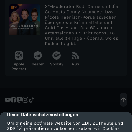
XY-Moderator Rudi Cerne und die
U
Co-Hosts Conny Neumeyer bzw.
Nicola Haenisch-Korus sprechen
über gelöste Kriminalfälle und
n
Cold Cases aus fast 60 Jahren
Aktenzeichen XY. Mittwochs, 18
g
Uhr, alle 14 Tage - überall, wo es
Podcasts gibt.
e
Apple
deezer
Spotify
RSS
l
Podcast
ö
s
t
Deine Datenschutzeinstellungen
cmp-dialog-description
-
Um dir eine optimale Website von ZDF, ZDFheute und
ZDFtivi präsentieren zu können, setzen wir Cookies