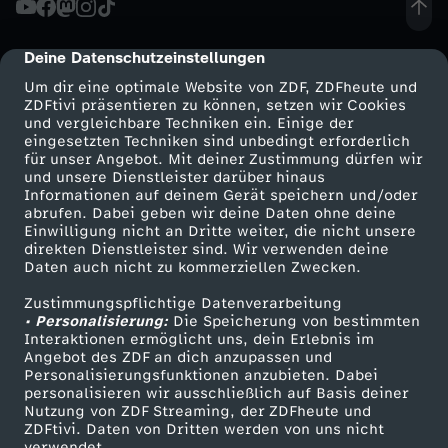
K
Deine Datenschutzeinstellungen
cmp-dialog-description
a
Um dir eine optimale Website von ZDF, ZDFheute und
ZDFtivi präsentieren zu können, setzen wir Cookies
und vergleichbare Techniken ein. Einige der
d
eingesetzten Techniken sind unbedingt erforderlich
für unser Angebot. Mit deiner Zustimmung dürfen wir
Mehr ZDF
Service
und unsere Dienstleister darüber hinaus
e
Informationen auf deinem Gerät speichern und/oder
ZDF-Apps
ZDFmitreden
abrufen. Dabei geben wir deine Daten ohne deine
r
Einwilligung nicht an Dritte weiter, die nicht unsere
Smart TV
Kontakt zum ZDF
direkten Dienstleister sind. Wir verwenden deine
Daten auch nicht zu kommerziellen Zwecken.
ZDFtext
Tickets
:
Zustimmungspflichtige Datenverarbeitung
Livestreams
Zuschauerservice
• Personalisierung:
G
Die Speicherung von bestimmten
Sendungen A-Z
Hilfe
Interaktionen ermöglicht uns, dein Erlebnis im
Angebot des ZDF an dich anzupassen und
TV-Programm
u
Personalisierungsfunktionen anzubieten. Dabei
personalisieren wir ausschließlich auf Basis deiner
Nutzung von ZDF Streaming, der ZDFheute und
t
ZDFtivi. Daten von Dritten werden von uns nicht
Das ZDF
verwendet.