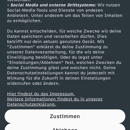
• Social Media und externe Drittsysteme:
g
Wir nutzen
ZDF Unternehmen
Social-Media-Tools und Dienste von anderen
Anbietern. Unter anderem um das Teilen von Inhalten
Karriere
e
zu ermöglichen.
Presseportal
Du kannst entscheiden, für welche Zwecke wir deine
n
ZDF goes Schule
Daten speichern und verarbeiten dürfen. Dies
betrifft nur dein aktuell genutztes Gerät. Mit
Werbefernsehen
"Zustimmen" erklärst du deine Zustimmung zu
u
unserer Datenverarbeitung, für die wir deine
Mainzelmännchen
Einwilligung benötigen. Oder du legst unter
g
"Einstellungen/Ablehnen" fest, welchen Zwecken du
deine Zustimmung gibst und welchen nicht. Deine
Datenschutzeinstellungen kannst du jederzeit mit
f
Wirkung für die Zukunft in deinen Einstellungen
widerrufen oder ändern.
ü
Hier findest du das Impressum.
Partner
Weitere Informationen findest du in unserer
r
Datenschutzerklärung.
Zustimmen
d