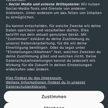
• Social Media und externe Drittsysteme:
s
Wir nutzen
ZDF Unternehmen
Social-Media-Tools und Dienste von anderen
Anbietern. Unter anderem um das Teilen von Inhalten
Karriere
e
zu ermöglichen.
Presseportal
Du kannst entscheiden, für welche Zwecke wir deine
i
ZDF goes Schule
Daten speichern und verarbeiten dürfen. Dies
betrifft nur dein aktuell genutztes Gerät. Mit
Werbefernsehen
"Zustimmen" erklärst du deine Zustimmung zu
n
unserer Datenverarbeitung, für die wir deine
Mainzelmännchen
Einwilligung benötigen. Oder du legst unter
L
"Einstellungen/Ablehnen" fest, welchen Zwecken du
deine Zustimmung gibst und welchen nicht. Deine
Datenschutzeinstellungen kannst du jederzeit mit
i
Wirkung für die Zukunft in deinen Einstellungen
widerrufen oder ändern.
g
Hier findest du das Impressum.
Partner
Weitere Informationen findest du in unserer
a
Datenschutzerklärung.
Zustimmen
z