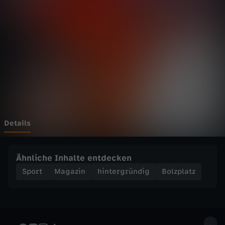
t
z
-
V
o
n
Details
d
Ähnliche Inhalte entdecken
e
Sport
Magazin
hintergründig
Bolzplatz
r
K