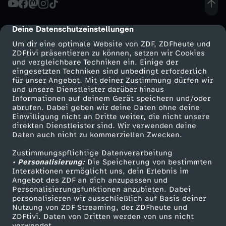
ö
Deine Datenschutzeinstellungen
cmp-dialog-description
n
Um dir eine optimale Website von ZDF, ZDFheute und
ZDFtivi präsentieren zu können, setzen wir Cookies
und vergleichbare Techniken ein. Einige der
i
eingesetzten Techniken sind unbedingt erforderlich
für unser Angebot. Mit deiner Zustimmung dürfen wir
Mehr ZDF
Service
und unsere Dienstleister darüber hinaus
g
Informationen auf deinem Gerät speichern und/oder
ZDF-Apps
ZDFmitreden
abrufen. Dabei geben wir deine Daten ohne deine
s
Einwilligung nicht an Dritte weiter, die nicht unsere
Smart TV
Kontakt zum ZDF
direkten Dienstleister sind. Wir verwenden deine
Daten auch nicht zu kommerziellen Zwecken.
ZDFtext
Tickets
k
Zustimmungspflichtige Datenverarbeitung
Livestreams
Zuschauerservice
• Personalisierung:
l
Die Speicherung von bestimmten
Sendungen A-Z
Hilfe
Interaktionen ermöglicht uns, dein Erlebnis im
Angebot des ZDF an dich anzupassen und
TV-Programm
a
Personalisierungsfunktionen anzubieten. Dabei
personalisieren wir ausschließlich auf Basis deiner
Nutzung von ZDF Streaming, der ZDFheute und
s
ZDFtivi. Daten von Dritten werden von uns nicht
Das ZDF
verwendet.