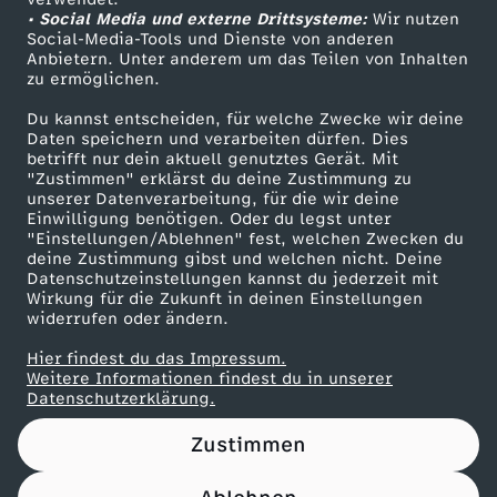
• Social Media und externe Drittsysteme:
z
Wir nutzen
ZDF Unternehmen
Social-Media-Tools und Dienste von anderen
Anbietern. Unter anderem um das Teilen von Inhalten
Karriere
w
zu ermöglichen.
Presseportal
Du kannst entscheiden, für welche Zwecke wir deine
e
ZDF goes Schule
Daten speichern und verarbeiten dürfen. Dies
betrifft nur dein aktuell genutztes Gerät. Mit
Werbefernsehen
"Zustimmen" erklärst du deine Zustimmung zu
r
unserer Datenverarbeitung, für die wir deine
Mainzelmännchen
Einwilligung benötigen. Oder du legst unter
k
"Einstellungen/Ablehnen" fest, welchen Zwecken du
deine Zustimmung gibst und welchen nicht. Deine
Datenschutzeinstellungen kannst du jederzeit mit
e
Wirkung für die Zukunft in deinen Einstellungen
widerrufen oder ändern.
d
Hier findest du das Impressum.
Partner
Weitere Informationen findest du in unserer
e
Datenschutzerklärung.
Zustimmen
n