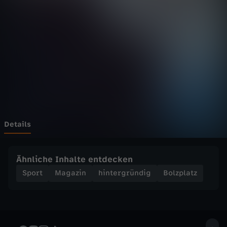
t
Wechseln zu: ZDFheute
z
-
W
i
e
Details
M
Ähnliche Inhalte entdecken
u
Sport
Magazin
hintergründig
Bolzplatz
l
t