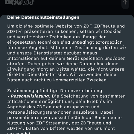
i
Deine Datenschutzeinstellungen
cmp-dialog-description
k
Um dir eine optimale Website von ZDF, ZDFheute und
ZDFtivi präsentieren zu können, setzen wir Cookies
und vergleichbare Techniken ein. Einige der
l
eingesetzten Techniken sind unbedingt erforderlich
für unser Angebot. Mit deiner Zustimmung dürfen wir
Mehr ZDF
Service
und unsere Dienstleister darüber hinaus
u
Informationen auf deinem Gerät speichern und/oder
ZDF-Apps
ZDFmitreden
abrufen. Dabei geben wir deine Daten ohne deine
b
Einwilligung nicht an Dritte weiter, die nicht unsere
Smart TV
Kontakt zum ZDF
direkten Dienstleister sind. Wir verwenden deine
Daten auch nicht zu kommerziellen Zwecken.
ZDFtext
Tickets
-
Zustimmungspflichtige Datenverarbeitung
Livestreams
Zuschauerservice
• Personalisierung:
N
Die Speicherung von bestimmten
Sendungen A-Z
Hilfe
Interaktionen ermöglicht uns, dein Erlebnis im
Angebot des ZDF an dich anzupassen und
TV-Programm
e
Personalisierungsfunktionen anzubieten. Dabei
personalisieren wir ausschließlich auf Basis deiner
Nutzung von ZDF Streaming, der ZDFheute und
t
ZDFtivi. Daten von Dritten werden von uns nicht
Das ZDF
verwendet.