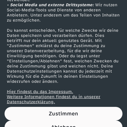
• Social Media und externe Drittsysteme:
r
Wir nutzen
ZDF Unternehmen
Social-Media-Tools und Dienste von anderen
Anbietern. Unter anderem um das Teilen von Inhalten
Karriere
a
zu ermöglichen.
Presseportal
Du kannst entscheiden, für welche Zwecke wir deine
o
ZDF goes Schule
Daten speichern und verarbeiten dürfen. Dies
betrifft nur dein aktuell genutztes Gerät. Mit
Werbefernsehen
"Zustimmen" erklärst du deine Zustimmung zu
g
unserer Datenverarbeitung, für die wir deine
Mainzelmännchen
Einwilligung benötigen. Oder du legst unter
o
"Einstellungen/Ablehnen" fest, welchen Zwecken du
deine Zustimmung gibst und welchen nicht. Deine
Datenschutzeinstellungen kannst du jederzeit mit
:
Wirkung für die Zukunft in deinen Einstellungen
widerrufen oder ändern.
W
Hier findest du das Impressum.
Partner
Weitere Informationen findest du in unserer
i
Datenschutzerklärung.
Zustimmen
e