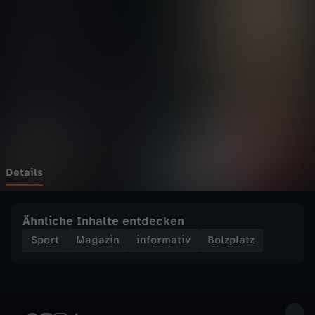
t
z
-
K
a
r
Details
l
Ähnliche Inhalte entdecken
,
Sport
Magazin
informativ
Bolzplatz
E
l