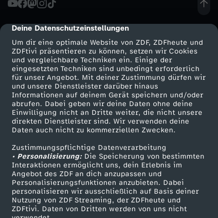
M
Deine Datenschutzeinstellungen
cmp-dialog-description
a
Um dir eine optimale Website von ZDF, ZDFheute und
ZDFtivi präsentieren zu können, setzen wir Cookies
und vergleichbare Techniken ein. Einige der
l
eingesetzten Techniken sind unbedingt erforderlich
für unser Angebot. Mit deiner Zustimmung dürfen wir
Mehr ZDF
Service
und unsere Dienstleister darüber hinaus
a
Informationen auf deinem Gerät speichern und/oder
ZDF-Apps
ZDFmitreden
abrufen. Dabei geben wir deine Daten ohne deine
,
Einwilligung nicht an Dritte weiter, die nicht unsere
Smart TV
Kontakt zum ZDF
direkten Dienstleister sind. Wir verwenden deine
Daten auch nicht zu kommerziellen Zwecken.
ZDFtext
Tickets
O
Zustimmungspflichtige Datenverarbeitung
Livestreams
Zuschauerservice
• Personalisierung:
u
Die Speicherung von bestimmten
Sendungen A-Z
Hilfe
Interaktionen ermöglicht uns, dein Erlebnis im
Angebot des ZDF an dich anzupassen und
TV-Programm
é
Personalisierungsfunktionen anzubieten. Dabei
personalisieren wir ausschließlich auf Basis deiner
Nutzung von ZDF Streaming, der ZDFheute und
d
ZDFtivi. Daten von Dritten werden von uns nicht
Das ZDF
verwendet.