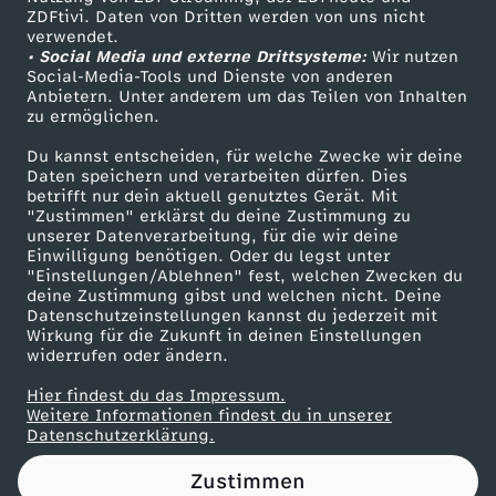
ZDFtivi. Daten von Dritten werden von uns nicht
e
Das ZDF
verwendet.
• Social Media und externe Drittsysteme:
Wir nutzen
ZDF Unternehmen
n
Social-Media-Tools und Dienste von anderen
Anbietern. Unter anderem um das Teilen von Inhalten
Karriere
zu ermöglichen.
s
Presseportal
Du kannst entscheiden, für welche Zwecke wir deine
ZDF goes Schule
Daten speichern und verarbeiten dürfen. Dies
i
betrifft nur dein aktuell genutztes Gerät. Mit
Werbefernsehen
"Zustimmen" erklärst du deine Zustimmung zu
e
unserer Datenverarbeitung, für die wir deine
Mainzelmännchen
Einwilligung benötigen. Oder du legst unter
"Einstellungen/Ablehnen" fest, welchen Zwecken du
?
deine Zustimmung gibst und welchen nicht. Deine
Datenschutzeinstellungen kannst du jederzeit mit
Wirkung für die Zukunft in deinen Einstellungen
widerrufen oder ändern.
Hier findest du das Impressum.
Partner
Weitere Informationen findest du in unserer
Datenschutzerklärung.
Zustimmen