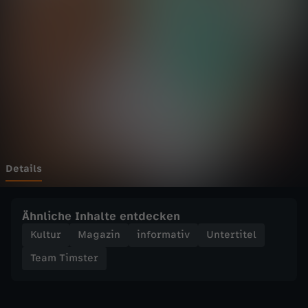
s
t
e
r
-
I
Details
n
Ähnliche Inhalte entdecken
f
Kultur
Magazin
informativ
Untertitel
Team Timster
l
u