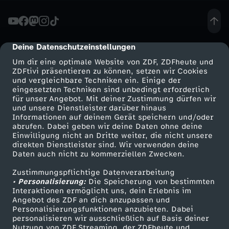
e
n
Deine Datenschutzeinstellungen
cmp-dialog-description
Um dir eine optimale Website von ZDF, ZDFheute und
c
ZDFtivi präsentieren zu können, setzen wir Cookies
und vergleichbare Techniken ein. Einige der
eingesetzten Techniken sind unbedingt erforderlich
e
für unser Angebot. Mit deiner Zustimmung dürfen wir
Mehr ZDF
Service
und unsere Dienstleister darüber hinaus
r
Informationen auf deinem Gerät speichern und/oder
ZDF-Apps
ZDFmitreden
abrufen. Dabei geben wir deine Daten ohne deine
Einwilligung nicht an Dritte weiter, die nicht unsere
:
Smart TV
Kontakt zum ZDF
direkten Dienstleister sind. Wir verwenden deine
Daten auch nicht zu kommerziellen Zwecken.
ZDFtext
Tickets
l
Zustimmungspflichtige Datenverarbeitung
Livestreams
Zuschauerservice
• Personalisierung:
Die Speicherung von bestimmten
ü
Sendungen A-Z
Hilfe
Interaktionen ermöglicht uns, dein Erlebnis im
Angebot des ZDF an dich anzupassen und
TV-Programm
Personalisierungsfunktionen anzubieten. Dabei
g
personalisieren wir ausschließlich auf Basis deiner
Nutzung von ZDF Streaming, der ZDFheute und