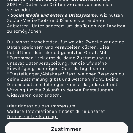
ZDFtivi. Daten von Dritten werden von uns nicht
i
Das ZDF
verwendet.
• Social Media und externe Drittsysteme:
Wir nutzen
ZDF Unternehmen
k
Social-Media-Tools und Dienste von anderen
Anbietern. Unter anderem um das Teilen von Inhalten
Karriere
zu ermöglichen.
T
Presseportal
Du kannst entscheiden, für welche Zwecke wir deine
ZDF goes Schule
Daten speichern und verarbeiten dürfen. Dies
o
betrifft nur dein aktuell genutztes Gerät. Mit
Werbefernsehen
"Zustimmen" erklärst du deine Zustimmung zu
k
unserer Datenverarbeitung, für die wir deine
Mainzelmännchen
Einwilligung benötigen. Oder du legst unter
"Einstellungen/Ablehnen" fest, welchen Zwecken du
G
deine Zustimmung gibst und welchen nicht. Deine
Datenschutzeinstellungen kannst du jederzeit mit
Wirkung für die Zukunft in deinen Einstellungen
e
widerrufen oder ändern.
l
Hier findest du das Impressum.
Partner
Weitere Informationen findest du in unserer
Datenschutzerklärung.
d
Zustimmen