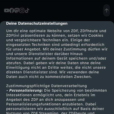
n
n
Deine Datenschutzeinstellungen
cmp-dialog-description
Um dir eine optimale Website von ZDF, ZDFheute und
m
ZDFtivi präsentieren zu können, setzen wir Cookies
und vergleichbare Techniken ein. Einige der
eingesetzten Techniken sind unbedingt erforderlich
a
für unser Angebot. Mit deiner Zustimmung dürfen wir
Mehr ZDF
Service
und unsere Dienstleister darüber hinaus
n
Informationen auf deinem Gerät speichern und/oder
ZDF-Apps
ZDFmitreden
abrufen. Dabei geben wir deine Daten ohne deine
Einwilligung nicht an Dritte weiter, die nicht unsere
m
Smart TV
Kontakt zum ZDF
direkten Dienstleister sind. Wir verwenden deine
Daten auch nicht zu kommerziellen Zwecken.
ZDFtext
Tickets
i
Zustimmungspflichtige Datenverarbeitung
Livestreams
Zuschauerservice
• Personalisierung:
Die Speicherung von bestimmten
t
Sendungen A-Z
Hilfe
Interaktionen ermöglicht uns, dein Erlebnis im
Angebot des ZDF an dich anzupassen und
TV-Programm
Personalisierungsfunktionen anzubieten. Dabei
T
personalisieren wir ausschließlich auf Basis deiner
Nutzung von ZDF Streaming, der ZDFheute und