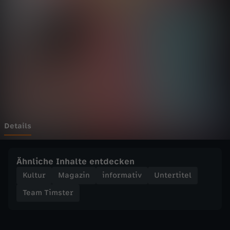
s
t
e
r
-
W
Details
i
Ähnliche Inhalte entdecken
e
Kultur
Magazin
informativ
Untertitel
Team Timster
k
a