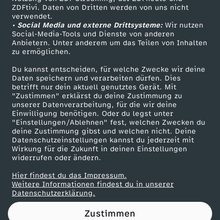
ZDFtivi. Daten von Dritten werden von uns nicht
b
Das ZDF
verwendet.
• Social Media und externe Drittsysteme:
Wir nutzen
ZDF Unternehmen
a
Social-Media-Tools und Dienste von anderen
Anbietern. Unter anderem um das Teilen von Inhalten
Karriere
zu ermöglichen.
l
Presseportal
Du kannst entscheiden, für welche Zwecke wir deine
ZDF goes Schule
Daten speichern und verarbeiten dürfen. Dies
l
betrifft nur dein aktuell genutztes Gerät. Mit
Werbefernsehen
"Zustimmen" erklärst du deine Zustimmung zu
&
unserer Datenverarbeitung, für die wir deine
Mainzelmännchen
Einwilligung benötigen. Oder du legst unter
"Einstellungen/Ablehnen" fest, welchen Zwecken du
S
deine Zustimmung gibst und welchen nicht. Deine
Datenschutzeinstellungen kannst du jederzeit mit
Wirkung für die Zukunft in deinen Einstellungen
o
widerrufen oder ändern.
c
Hier findest du das Impressum.
Partner
Weitere Informationen findest du in unserer
Datenschutzerklärung.
i
Zustimmen