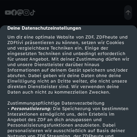
s
l
Deine Datenschutzeinstellungen
cmp-dialog-description
Um dir eine optimale Website von ZDF, ZDFheute und
i
ZDFtivi präsentieren zu können, setzen wir Cookies
und vergleichbare Techniken ein. Einige der
eingesetzten Techniken sind unbedingt erforderlich
g
für unser Angebot. Mit deiner Zustimmung dürfen wir
Mehr ZDF
Service
und unsere Dienstleister darüber hinaus
a
Informationen auf deinem Gerät speichern und/oder
ZDF-Apps
ZDFmitreden
abrufen. Dabei geben wir deine Daten ohne deine
Einwilligung nicht an Dritte weiter, die nicht unsere
-
Smart TV
Kontakt zum ZDF
direkten Dienstleister sind. Wir verwenden deine
Daten auch nicht zu kommerziellen Zwecken.
ZDFtext
Tickets
F
Zustimmungspflichtige Datenverarbeitung
Livestreams
Zuschauerservice
• Personalisierung:
Die Speicherung von bestimmten
u
Sendungen A-Z
Hilfe
Interaktionen ermöglicht uns, dein Erlebnis im
Angebot des ZDF an dich anzupassen und
TV-Programm
Personalisierungsfunktionen anzubieten. Dabei
ß
personalisieren wir ausschließlich auf Basis deiner
Nutzung von ZDF Streaming, der ZDFheute und