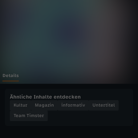
s
t
e
r
-
B
Details
u
Ähnliche Inhalte entdecken
n
Kultur
Magazin
informativ
Untertitel
Team Timster
d
e